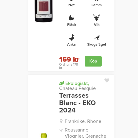
Nöt
Lamm
Fläsk
Vilt
Anka
Skogsfågel
159 kr
Köp
Ord. pris 179
kr
Ekologiskt,
Chateau Pesquie
Terrasses
Blanc - EKO
2024
Frankrike, Rhone
Roussanne,
Viognier, Grenache