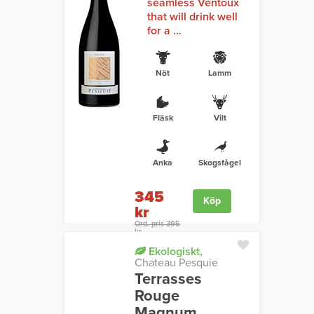
seamless Ventoux
that will drink well
for a ...
Nöt
Lamm
Fläsk
Vilt
Anka
Skogsfågel
345
Köp
kr
Ord. pris 395
kr
Ekologiskt,
Chateau Pesquie
Terrasses
Rouge
Magnum