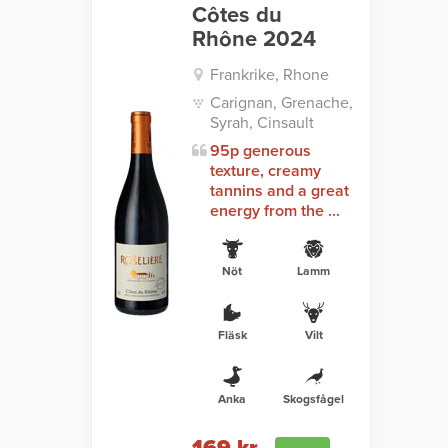
Côtes du
Rhône 2024
Frankrike, Rhone
Carignan, Grenache,
Syrah, Cinsault
95p generous
texture, creamy
tannins and a great
energy from the ...
Nöt
Lamm
Fläsk
Vilt
Anka
Skogsfågel