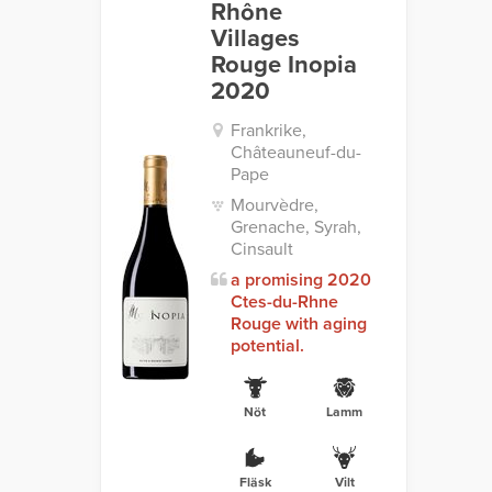
Rhône
Villages
Rouge Inopia
2020
Frankrike,
Châteauneuf-du-
Pape
Mourvèdre,
Grenache, Syrah,
Cinsault
a promising 2020
Ctes-du-Rhne
Rouge with aging
potential.
Nöt
Lamm
Fläsk
Vilt