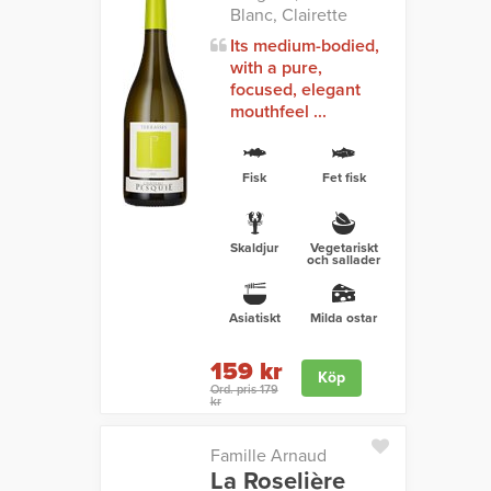
Blanc, Clairette
Its medium-bodied,
with a pure,
focused, elegant
mouthfeel ...
Fisk
Fet fisk
Skaldjur
Vegetariskt
och sallader
Asiatiskt
Milda ostar
159 kr
Köp
Ord. pris 179
kr
Famille Arnaud
La Roselière