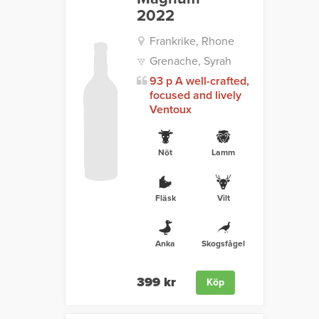
2022
Frankrike, Rhone
Grenache, Syrah
93 p A well-crafted,
focused and lively
Ventoux
Nöt
Lamm
Fläsk
Vilt
Anka
Skogsfågel
399 kr
Köp