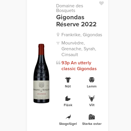
Domaine des
Bosquets
Gigondas
Réserve 2022
Frankrike, Gigondas
Mourvèdre,
Grenache, Syrah,
Cinsault
93p An utterly
classic Gigondas
Nöt
Lamm
Fläsk
Vilt
Skogsfågel
Starka ostar