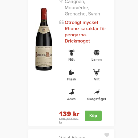
Carignan,
Mourvèdre,
Grenache, Syrah
Otroligt mycket
Rhone-karaktär för
pengarna.
Drickmoget
Nöt
Lamm
Fläsk
Vilt
Anka
Skogsfågel
139 kr
Köp
Ord. pris 169
kr
Vidal-Fleury