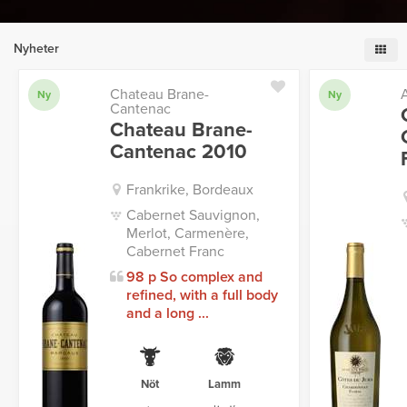
Nyheter
Chateau Brane-
Ny
Ny
Cantenac
Chateau Brane-
Cantenac 2010
Frankrike, Bordeaux
Cabernet Sauvignon,
Merlot, Carmenère,
Cabernet Franc
98 p So complex and
refined, with a full body
and a long ...
Nöt
Lamm