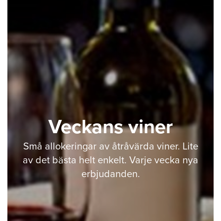
Veckans viner
Små allokeringar av åtråvärda viner. Lite
av det bästa helt enkelt. Varje vecka nya
erbjudanden.