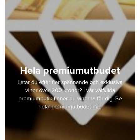
Hela premiumutbudet
Letar du efter fler spännande och exklusiva
viner över 200 kronor? I vår välfyllda
premiumbutik finner du vinerna för dig. Se
hela premiumutbudet här!