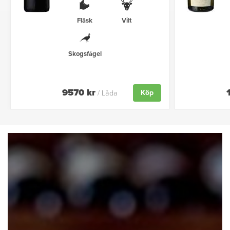
Fläsk
Vilt
Skogsfågel
9570 kr
Köp
/ Låda