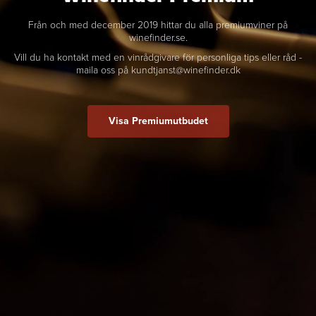
Från och med december 2019 hittar du alla premiumviner på
winefinder.se.
Vill du ha kontakt med en vinrådgivare för personliga tips eller råd -
maila oss på kundtjanst@winefinder.dk
Visa Premiumutbudet