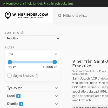
Hemleverans i hela landet. Prisvärt och bekvämt.
SORTERA PÅ:
FILTER:
Pris
Viner från Saint-
Frankrike
60 kr
> 3000 kr
Vinatlas
Frankrike
Rhône
Saint-Joseph
Säljes flaskvis
(4)
Saint-Joseph AOP är det n
vindistriktet i norra Rhne 
600 hektar vinmark. Den är 
Typ av vin
appellation, skapad 1956, s
Land
rykte de senaste åren med
1
med kraft och ...
Distrikt
1
Läs mer om Saint-Joseph i