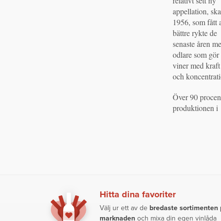
relativt sett ny
appellation, sk
1956, som fått a
bättre rykte de
senaste åren m
odlare som gör
viner med kraft
och koncentrati
Över 90 procen
produktionen i
Hitta dina favoriter
Välj ur ett av de
bredaste sortimenten
marknaden
och mixa din egen vinlåda