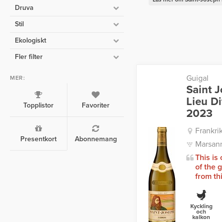
Druva
Stil
Ekologiskt
Fler filter
Guigal
MER:
Saint 
Lieu Di
Topplistor
Favoriter
2023
Frankri
Presentkort
Abonnemang
Marsan
This is
of the 
from thi
Kyckling
och
kalkon