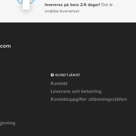
levereras på bara 2-6 dagar!
Det är
snabba leveranser.
.com
KUNDTJÄNST
Kontakt
Leverans och betalning
Kontaktuppgifter utlämningsställen
givning