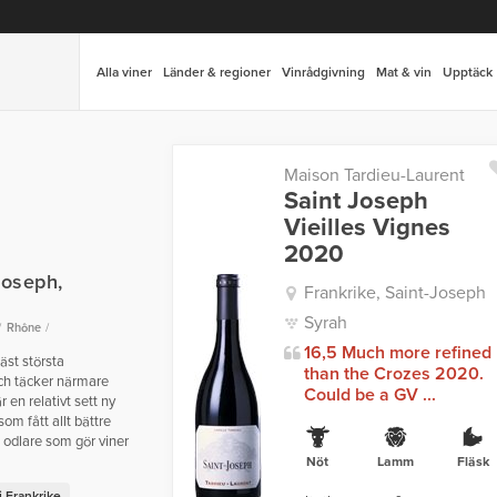
Alla viner
Länder & regioner
Vinrådgivning
Mat & vin
Upptäck
Maison Tardieu-Laurent
Saint Joseph
Vieilles Vignes
2020
Joseph,
Frankrike, Saint-Joseph
Syrah
Rhône
16,5 Much more refined
äst största
than the Crozes 2020.
och täcker närmare
Could be a GV ...
en relativt sett ny
om fått allt bättre
 odlare som gör viner
Nöt
Lamm
Fläsk
 Frankrike