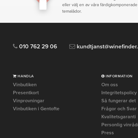
eller välj en av våra färdigkomponerade
temalådor.
010 762 29 06
kundtjanst@winefinder
HANDLA
INFORMATION
Vinbutiken
Om oss
Presentkort
Integritetspolicy
Vinprovningar
Så fungerar det
Vinbutiken i Gentofte
Frågor och Svar
Kvalitetsgaranti
Personlig vinråd
Press