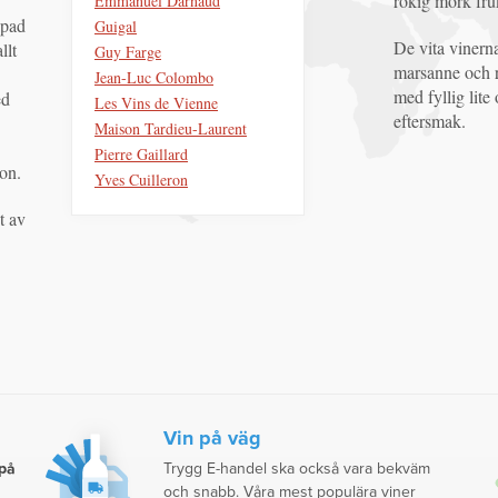
rökig mörk fruk
Emmanuel Darnaud
apad
Guigal
De vita vinern
llt
Guy Farge
marsanne och r
Jean-Luc Colombo
med fyllig lite
ed
Les Vins de Vienne
eftersmak.
Maison Tardieu-Laurent
Pierre Gaillard
on.
Yves Cuilleron
t av
Vin på väg
 på
Trygg E-handel ska också vara bekväm
och snabb. Våra mest populära viner