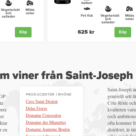
kalkon
Vegetariskt
Milda
och
ostar
Fet fisk
Vegetariskt
Milda
sallader
och
ostar
sallader
625 kr
Köp
Köp
m viner från Saint-Joseph
Saint-Joseph är
PRODUCENTER I RHÔNE
AOP
generellt sett l
Cave Saint Desirat
ta
Côte-Rôtie och
Delas Freres
orra
kvaliteten vari
Domaine Coursodon
er
(och ambitionen
Domaine des Miquettes
ktar
ofta kommer frå
Domaine Jeannine Boutin
r en
distriktet, är 