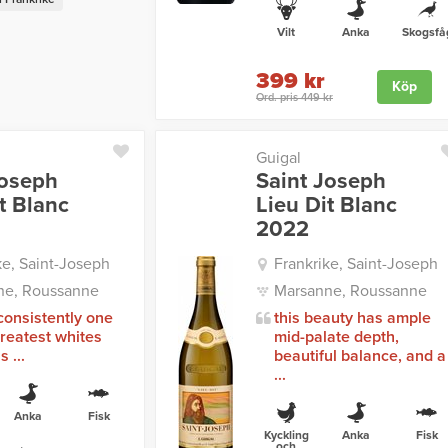
Vilt
Anka
Skogsfå
399 kr
Köp
Ord. pris 449 kr
Guigal
Joseph
Saint Joseph
t Blanc
Lieu Dit Blanc
2022
ke, Saint-Joseph
Frankrike, Saint-Joseph
ne, Roussanne
Marsanne, Roussanne
 consistently one
this beauty has ample
greatest whites
mid-palate depth,
s ...
beautiful balance, and a
...
Anka
Fisk
Kyckling
Anka
Fisk
och