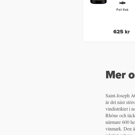
Fet fisk
625 kr
Mer o
Saint-Joseph 
är det näst störs
vindistriktet i n
Rhône och täck
närmare 600 he
vinmark. Den ä