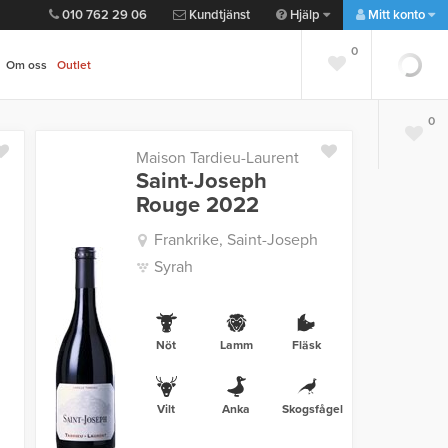
010 762 29 06
Kundtjänst
Hjälp
Mitt konto
0
Om oss
Outlet
0
Maison Tardieu-Laurent
Saint-Joseph
Rouge 2022
Frankrike, Saint-Joseph
Syrah
Nöt
Lamm
Fläsk
Vilt
Anka
Skogsfågel