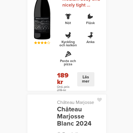
nicely tight ...
Nöt
Fläsk
Kyckling
Anka
och kalkon
Pasta och
pizza
189
Läs
kr
mer
Ord. pris
219 kr
Château Marjosse
Château
Marjosse
Blanc 2024