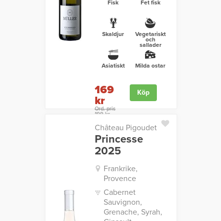
Fisk
Fet fisk
Skaldjur
Vegetariskt
och
sallader
Asiatiskt
Milda ostar
169
Köp
kr
Ord. pris
199 kr
Château Pigoudet
Princesse
2025
Frankrike,
Provence
Cabernet
Sauvignon,
Grenache, Syrah,