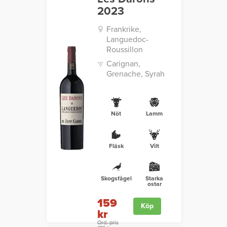
2023
Frankrike,
Languedoc-
Roussillon
Carignan,
Grenache, Syrah
Nöt
Lamm
Fläsk
Vilt
Skogsfågel
Starka
ostar
159
Köp
kr
Ord. pris