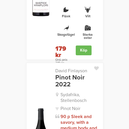
Fläsk
Vilt
Skogsfågel
Starka
ostar
179
Köp
kr
Ord. pris
219 kr
David Finlayson
Pinot Noir
2022
Sydafrika,
Stellenbosch
Pinot Noir
90 p Sleek and
savory, with a
medium body and