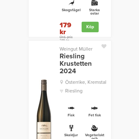
Skogsfågel
Starka
ostar
179
Köp
kr
Ord. pris
219 kr
Weingut Müller
Riesling
Krustetten
2024
Österrike, Kremstal
Riesling
Fisk
Fet fisk
Skaldjur
Vegetariskt
och