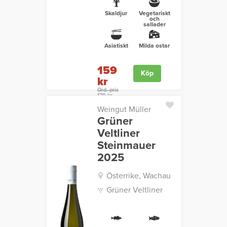
Skaldjur
Vegetariskt
och
sallader
Asiatiskt
Milda ostar
159
Köp
kr
Ord. pris
179 kr
Weingut Müller
Grüner
Veltliner
Steinmauer
2025
Österrike, Wachau
Grüner Veltliner