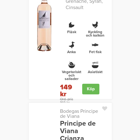
Grenache, Syrah,
Cinsault
Fläsk
Kyckling
och kalkon
Anka
Fet fisk
Vegetariskt
Asiatiskt
och
sallader
149
Köp
kr
Ord. pris
169 kr
Bodegas Principe
de Viana
Principe de
Viana
Crianza