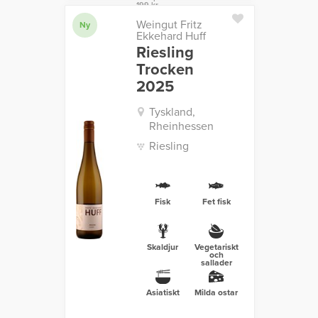
199 kr
Weingut Fritz
Ny
Ekkehard Huff
Riesling
Trocken
2025
Tyskland,
Rheinhessen
Riesling
Fisk
Fet fisk
Skaldjur
Vegetariskt
och
sallader
Asiatiskt
Milda ostar