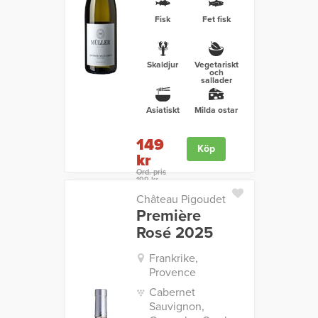
Fisk
Fet fisk
Skaldjur
Vegetariskt
och
sallader
Asiatiskt
Milda ostar
149
Köp
kr
Ord. pris
199 kr
Château Pigoudet
Première
Rosé 2025
Frankrike,
Provence
Cabernet
Sauvignon,