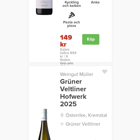
Kyckling
Anka
och kalkon
Pasta och
pizza
149
Köp
kr
Säljes
lådvis 894
kr / 6
flaskor
Ord. pris
169 kr
Weingut Müller
Grüner
Veltliner
Hofwerk
2025
Österrike, Kremstal
Grüner Veltliner