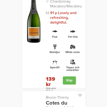
Chardonnay,
Macabeo/Macabeu
91 p Lovely and
refreshing,
delightful.
Fisk
Fet fisk
Skaldjur
Milda ostar
Aperitif
Tapas och
smårätter
139
Köp
kr
Ord. pris
159 kr
Bruno-Thierry
Cotes du