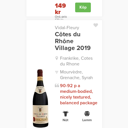
149
Köp
kr
Ord. pris
179 kr
Vidal-Fleury
Côtes du
Rhône
Village 2019
Frankrike, Cotes
du Rhone
Mourvèdre,
Grenache, Syrah
90-92 p a
medium-bodied,
nicely textured,
balanced package
Nöt
Lamm