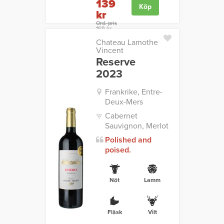
139
Köp
kr
Ord. pris
169 kr
Chateau Lamothe
Vincent
Reserve
2023
Frankrike, Entre-
Deux-Mers
Cabernet
Sauvignon, Merlot
Polished and
poised.
Nöt
Lamm
Fläsk
Vilt