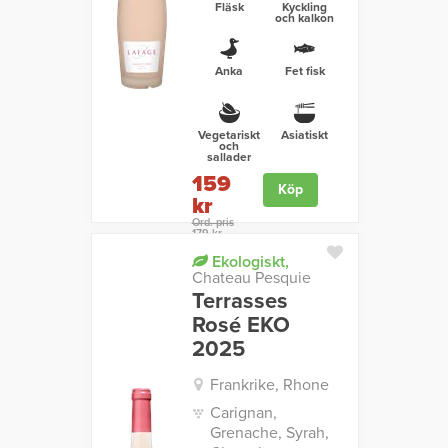
Fläsk
Kyckling
och kalkon
Anka
Fet fisk
Vegetariskt
Asiatiskt
och
sallader
159
Köp
kr
Ord. pris
179 kr
Ekologiskt,
Chateau Pesquie
Terrasses
Rosé EKO
2025
Frankrike, Rhone
Carignan,
Grenache, Syrah,