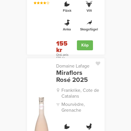
Fläsk
Vilt
Anka
Skogsfågel
155
Köp
kr
Ord. pris
179 kr
Domaine Lafage
Miraflors
Rosé 2025
Frankrike, Cote de
Catalans
Mourvèdre,
Grenache