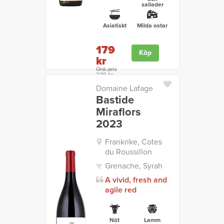
sallader
Asiatiskt
Milda ostar
179
Köp
kr
Ord. pris
229 kr
Domaine Lafage
Bastide
Miraflors
2023
Frankrike, Cotes
du Roussillon
Grenache, Syrah
A vivid, fresh and
agile red
Nöt
Lamm