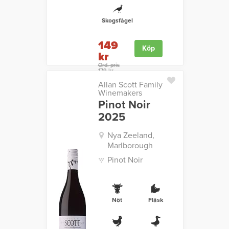
Skogsfågel
149
Köp
kr
Ord. pris
179 kr
Allan Scott Family
Winemakers
Pinot Noir
2025
Nya Zeeland,
Marlborough
Pinot Noir
Nöt
Fläsk