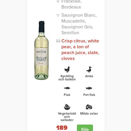
Frankrike,
Bordeaux
Sauvignon Blanc,
Muscadelle,
Sauvignon Gris,
Semillon
Crisp citrus, white
pear, a ton of
peach juice, slate,
cloves
Kyckling
Anka
och kalkon
Fisk
Fet fisk
Vegetariskt
Milda ostar
och
sallader
189
Köp