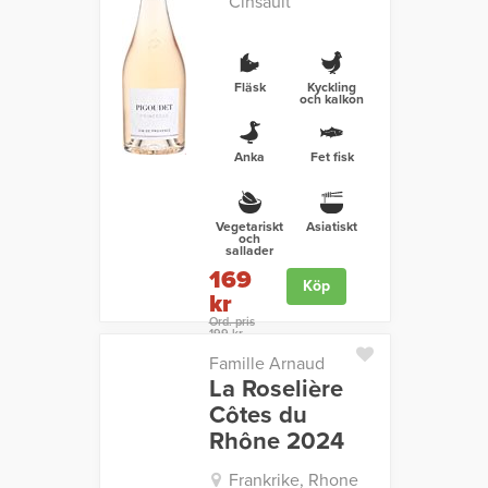
Cinsault
Fläsk
Kyckling
och kalkon
Anka
Fet fisk
Vegetariskt
Asiatiskt
och
sallader
169
Köp
kr
Ord. pris
199 kr
Famille Arnaud
La Roselière
Côtes du
Rhône 2024
Frankrike, Rhone