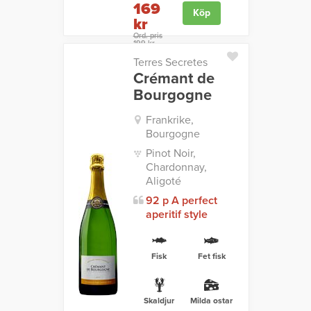
169
Köp
kr
Ord. pris
199 kr
Terres Secretes
Crémant de
Bourgogne
Frankrike,
Bourgogne
Pinot Noir,
Chardonnay,
Aligoté
92 p A perfect
aperitif style
Fisk
Fet fisk
Skaldjur
Milda ostar