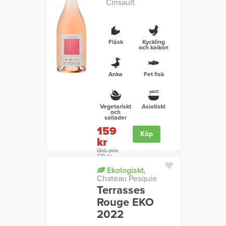
Cinsault
Fläsk
Kyckling
och kalkon
Anka
Fet fisk
Vegetariskt
Asiatiskt
och
sallader
159
Köp
kr
Ord. pris
179 kr
Ekologiskt,
Chateau Pesquie
Terrasses
Rouge EKO
2022