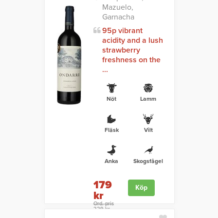
Mazuelo,
Garnacha
95p vibrant
acidity and a lush
strawberry
freshness on the
...
Nöt
Lamm
Fläsk
Vilt
Anka
Skogsfågel
179
Köp
kr
Ord. pris
229 kr