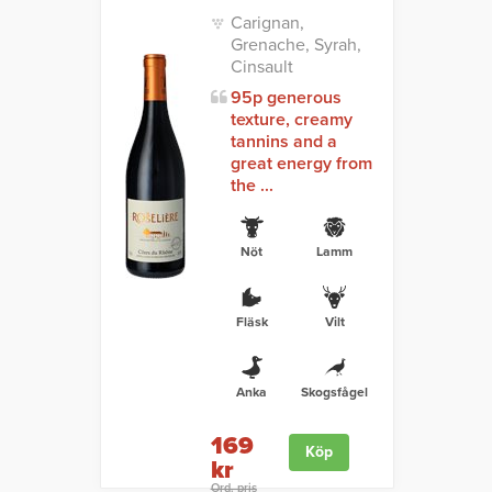
Carignan,
Grenache, Syrah,
Cinsault
95p generous
texture, creamy
tannins and a
great energy from
the ...
Nöt
Lamm
Fläsk
Vilt
Anka
Skogsfågel
169
Köp
kr
Ord. pris