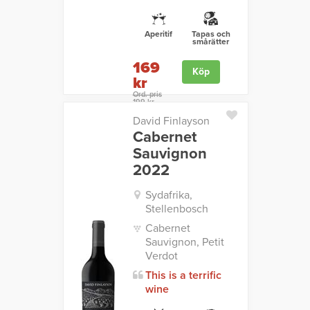
Aperitif
Tapas och
smårätter
169
Köp
kr
Ord. pris
199 kr
David Finlayson
Cabernet
Sauvignon
2022
Sydafrika,
Stellenbosch
Cabernet
Sauvignon, Petit
Verdot
This is a terrific
wine