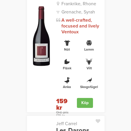
Frankrike, Rhone
Grenache, Syrah
A well-crafted,
focused and lively
Ventoux
Nöt
Lamm
Fläsk
Vilt
Anka
Skogsfågel
159
Köp
kr
Ord. pris
179 kr
Jeff Carrel
Les Darons