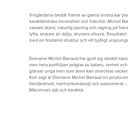
Vingårdarna består främst av gamla vinstockar pla
karaktäristiska mineralitet och fräschör. Michel B
varsam skörd, naturlig jäsning och lagring på fra
lyfta, snarare än dölja, druvans uttryck. Resultat
med en finstämd struktur och ett tydligt ursprungs
Domaine Michel Barraud har gjort sig särskilt känd
men hela portföljen präglas av balans, renhet och 
glänser unga men som även kan utvecklas vackert
Kort sagt är Domaine Michel Barraud en producen
familjedrivet, hantverksmässigt och passionerat – 
Mâconnais själ och karaktär.