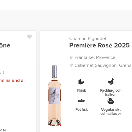
Château Pigoudet
hône
Première Rosé 2025
Frankrike, Provence
Cabernet Sauvignon, Grenac
lt
nnins and a
Fläsk
Kyckling och
kalkon
Fet fisk
Vegetariskt
k
och sallader
gel