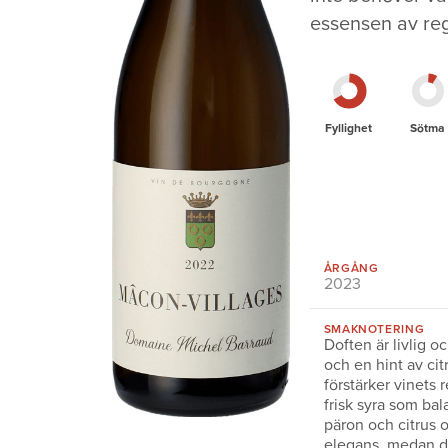
essensen av re
Fyllighet
Sötma
ÅRGÅNG
2023
SMAKNOTERING
Doften är livlig o
och en hint av cit
förstärker vinets 
frisk syra som ba
päron och citrus o
elegans, medan de