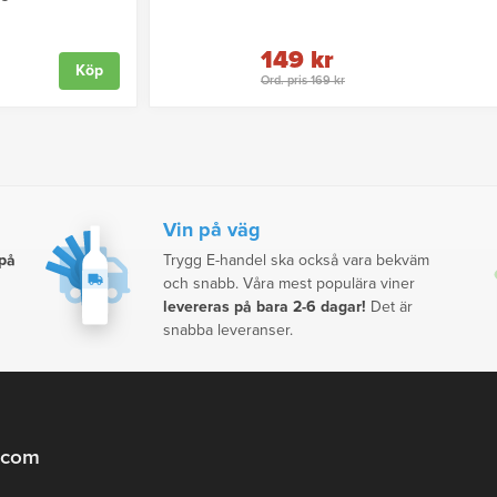
149 kr
Köp
Ord. pris 169 kr
Vin på väg
 på
Trygg E-handel ska också vara bekväm
och snabb. Våra mest populära viner
levereras på bara 2-6 dagar!
Det är
snabba leveranser.
.com