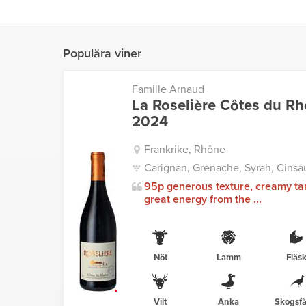
Populära viner
Famille Arnaud
La Roselière Côtes du R
2024
Frankrike, Rhône
Carignan, Grenache, Syrah, Cinsau
95p generous texture, creamy ta
great energy from the ...
Nöt
Lamm
Fläs
Vilt
Anka
Skogsfå