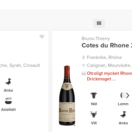
Bruno-Thierry
Cotes du Rhone 
Frankrike, Rhône
he, Syrah, Cinsault
Carignan, Mourvèdre,
Otroligt mycket Rhon
Drickmoget ...
Anka
Nöt
Lamm
Asiatiskt
Vilt
Anka