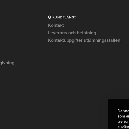
KUNDTJÄNST
Kontakt
Leverans och betalning
Kontaktuppgifter utlämningsställen
givning
Denna 
som är
Genom 
använ