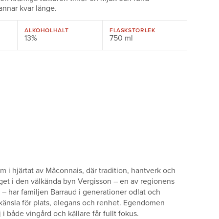
annar kvar länge.
ALKOHOLHALT
FLASKSTORLEK
13%
750 ml
i hjärtat av Mâconnais, där tradition, hantverk och
eläget i den välkända byn Vergisson – en av regionens
 – har familjen Barraud i generationer odlat och
 känsla för plats, elegans och renhet. Egendomen
i både vingård och källare får fullt fokus.