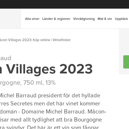
Alla viner
Länder & regioner
Vinrådgivning
Mat & vin
Upptäck
on Villages 2023: Köp online | Winefinder
raud
 Villages 2023
rgogne
, 750 ml, 13%
 Michel Barraud president för det hyllade
rres Secretes men det här vinet kommer
 domän - Domaine Michel Barraud. Mâcon-
isar med allt tydlighet att bra Bourgogne
a svindyr. Det här är ett vin som fångar