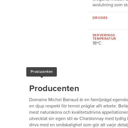
avslutning som st
DRICKES
SERVERINGS
TEMPERATUR
18ºC
Producenten
Producenten
Domaine Michel Barraud är en familjeägd egendom 
en djup respekt för terroir präglar allt arbete. B
mest natursköna och kvalitetsdrivna appellationer
utvecklat sin egen stil av Chardonnay med tydlig
drivs med en småskalighet som gör att varje detalj 