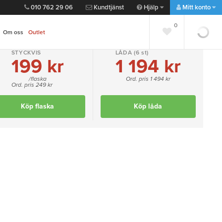
010 762 29 06
Kundtjänst
Hjälp
Mitt konto
0
0
Om oss
Outlet
STYCKVIS
LÅDA
(6 st)
199 kr
1 194 kr
Lägg till favorit
Dela
/flaska
Ord. pris 1 494 kr
Ord. pris 249 kr
""
Köp flaska
Köp låda