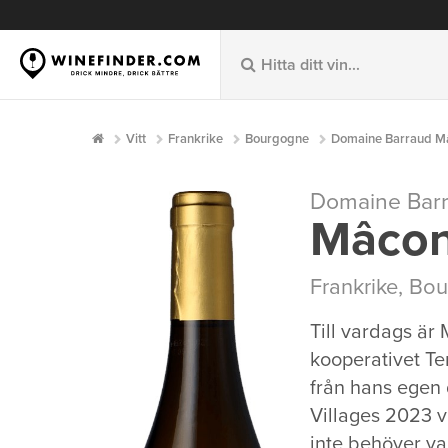
Vitt
Frankrike
Bourgogne
Domaine Barraud Mâc
Domaine Bar
Mâcon
Frankrike
,
Bou
Till vardags är
kooperativet Te
från hans egen
Villages 2023 v
inte behöver var