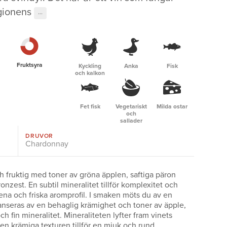
gionens
···
Fruktsyra
Kyckling
Anka
Fisk
och kalkon
Fet fisk
Vegetariskt
Milda ostar
och
sallader
DRUVOR
Chardonnay
ch fruktig med toner av gröna äpplen, saftiga päron
ronzest. En subtil mineralitet tillför komplexitet och
rena och friska aromprofil. I smaken möts du av en
lanseras av en behaglig krämighet och toner av äpple,
ch fin mineralitet. Mineraliteten lyfter fram vinets
n krämiga texturen tillför en mjuk och rund