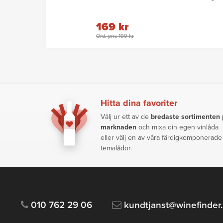
169 kr
Ord. pris 199 kr
Hitta dina favoriter
Välj ur ett av de
bredaste sortimenten
marknaden
och mixa din egen vinlåda
eller välj en av våra färdigkomponerade
temalådor.
010 762 29 06
kundtjanst@winefinder