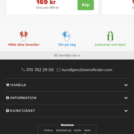
169 kr
Köp
Ord. pris 199 kr
O
Hitta dina favoriter
Vin på väg
Levererat och klart
Så handlar du
010 762 29 06
kundtjanst@winefinder.com
HANDLA
INFORMATION
KUNDTJÄNST