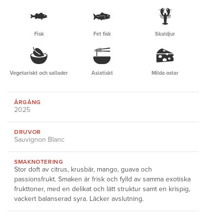
Fisk
Fet fisk
Skaldjur
Vegetariskt och sallader
Asiatiskt
Milda ostar
ÅRGÅNG
2025
DRUVOR
Sauvignon Blanc
SMAKNOTERING
Stor doft av citrus, krusbär, mango, guava och
passionsfrukt. Smaken är frisk och fylld av samma exotiska
frukttoner, med en delikat och lätt struktur samt en krispig,
vackert balanserad syra. Läcker avslutning.