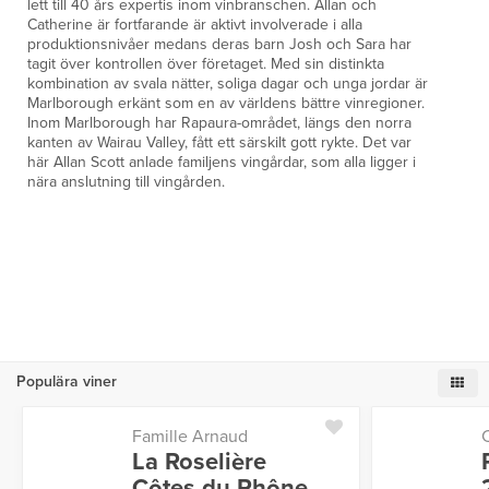
lett till 40 års expertis inom vinbranschen. Allan och
Catherine är fortfarande är aktivt involverade i alla
produktionsnivåer medans deras barn Josh och Sara har
tagit över kontrollen över företaget. Med sin distinkta
kombination av svala nätter, soliga dagar och unga jordar är
Marlborough erkänt som en av världens bättre vinregioner.
Inom Marlborough har Rapaura-området, längs den norra
kanten av Wairau Valley, fått ett särskilt gott rykte. Det var
här Allan Scott anlade familjens vingårdar, som alla ligger i
nära anslutning till vingården.
Populära viner
Famille Arnaud
La Roselière
Côtes du Rhône