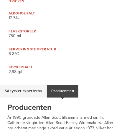
DRICKES
ALKOHOLHALT
12,5%
FLASKSTORLEK
750 ml
SERVERINGS
TEMPERATUR
6-8ºC
SOCKERHALT
2,98 g/l
Så tycker experterna
Producenten
Producenten
År 1990 grundade Allan Scott tillsammans med sin fru
Catherine vingården Allan Scott Family Winemakers. Allan
har arbetat med varje skörd varje år sedan 1973, vilket har