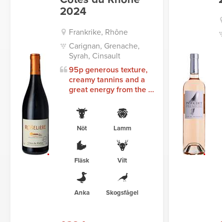
2024
Frankrike, Rhône
Carignan, Grenache,
Syrah, Cinsault
95p generous texture,
creamy tannins and a
great energy from the ...
Nöt
Lamm
Fläsk
Vilt
Anka
Skogsfågel