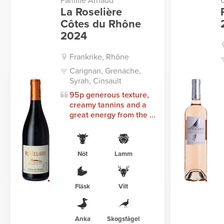
Famille Arnaud
La Roselière
Côtes du Rhône
2024
Frankrike, Rhône
Carignan, Grenache,
Syrah, Cinsault
95p generous texture,
creamy tannins and a
great energy from the ...
Nöt
Lamm
Fläsk
Vilt
Anka
Skogsfågel