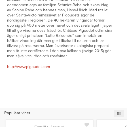
egendomen ägts av familjen Schmidt-Rabe och sköts idag
av Sabine Rabe och hennes man, Hans-Ulrich. Med utsikt
över Sainte-Victoiremassivet är Pigoudets ägor de
nordligaste i regionen. De 40 hektaren vingårdar tornar
upp sig på 400 meter över havet och det svala läget hjälper
till att ge vinerna dess fräschör. Château Pigoudet odlar sina
ägor enligt principen ”Lutte Raisonée” som innebär en
hållbar vinodling där man ger tillbaka till naturen och tar
tillvara på resurserna. Man favoriserar ekologiska preparat
men är inte certifierade. I den nya källaren (invigd 2015) gör
man såväl vita, röda och roséviner.
http://www.pigoudet.com
Populära viner