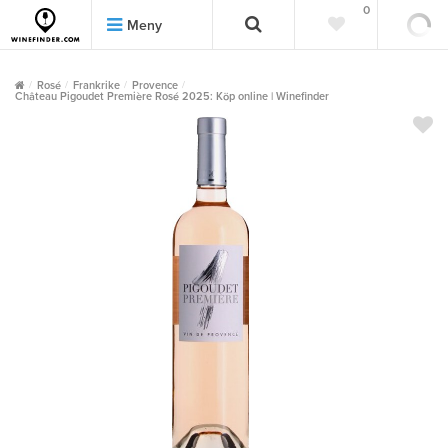
0
0
Meny
Rosé
Frankrike
Provence
Château Pigoudet Première Rosé 2025: Köp online | Winefinder
""