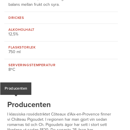
balans mellan frukt och syra.
DRICKES
ALKOHOLHALT
12,5%
FLASKSTORLEK
750 ml
SERVERINGS
TEMPERATUR
8ºC
Producenten
Producenten
I klassiska rosédistriktet Côteaux d’Aix-en-Provence finner
vi Château Pigoudet. I regionen har man gjort vin sedan
romarnas tid och Ch. Pigoudets ägor har sett i stort sett
likadana ut sedan 1820. De senaste 25 åren har