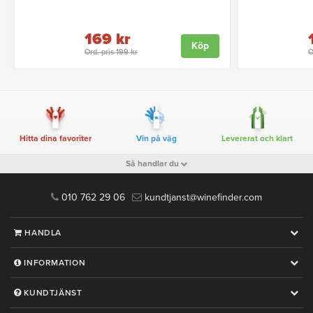
169 kr
Köp
Ord. pris 199 kr
O
Hitta dina favoriter
Vin på väg
Levererat och klart
Så handlar du
010 762 29 06
kundtjanst@winefinder.com
HANDLA
INFORMATION
KUNDTJÄNST