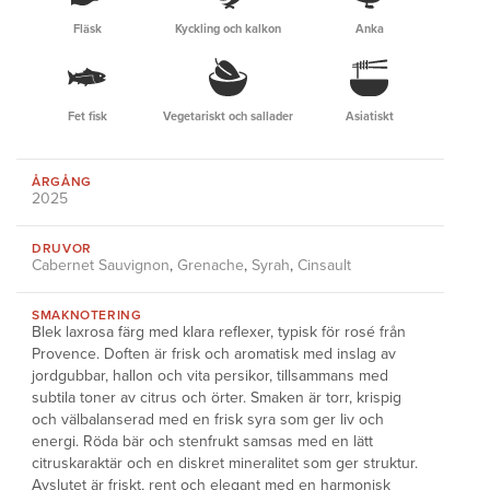
Fläsk
Kyckling och kalkon
Anka
Fet fisk
Vegetariskt och sallader
Asiatiskt
ÅRGÅNG
2025
DRUVOR
Cabernet Sauvignon
,
Grenache
,
Syrah
,
Cinsault
SMAKNOTERING
Blek laxrosa färg med klara reflexer, typisk för rosé från
Provence. Doften är frisk och aromatisk med inslag av
jordgubbar, hallon och vita persikor, tillsammans med
subtila toner av citrus och örter. Smaken är torr, krispig
och välbalanserad med en frisk syra som ger liv och
energi. Röda bär och stenfrukt samsas med en lätt
citruskaraktär och en diskret mineralitet som ger struktur.
Avslutet är friskt, rent och elegant med en harmonisk