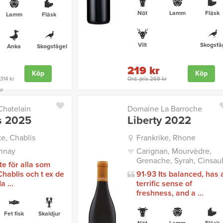
Nöt
Lamm
Fläsk
Lamm
Fläsk
Vilt
Skogsfå
Anka
Skogsfågel
219 kr
Köp
Köp
 314 kr
Ord. pris 269 kr
kr
hatelain
Domaine La Barroche
s 2025
Liberty 2022
ke, Chablis
Frankrike, Rhone
nnay
Carignan, Mourvèdre,
Grenache, Syrah, Cinsaul
te för alla som
Chablis och t ex de
91-93 Its balanced, has 
 ...
terrific sense of
freshness, and a ...
Fet fisk
Skaldjur