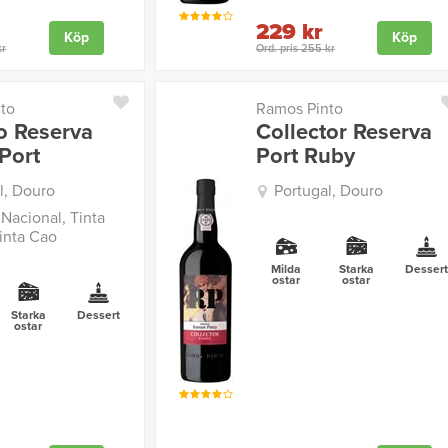
229 kr
Köp
Köp
kr
Ord. pris 255 kr
to
Ramos Pinto
o Reserva
Collector Reserva
Port
Port Ruby
l, Douro
Portugal, Douro
 Nacional, Tinta
Tinta Cao
Milda
Starka
Desser
ostar
ostar
Starka
Dessert
ostar