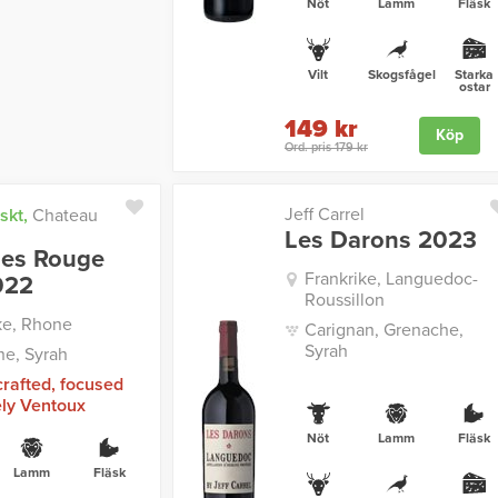
Nöt
Lamm
Fläsk
Vilt
Skogsfågel
Starka
ostar
149 kr
Köp
Ord. pris 179 kr
Jeff Carrel
skt,
Chateau
Les Darons 2023
ses Rouge
Frankrike, Languedoc-
022
Roussillon
ke, Rhone
Carignan, Grenache,
Syrah
e, Syrah
crafted, focused
ely Ventoux
Nöt
Lamm
Fläsk
Lamm
Fläsk