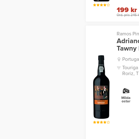
199 kr
Ord. pris 245 
Ramos Pin
Adrian
Tawny 
Portuga
Touriga
Roriz, 
Milda
ostar