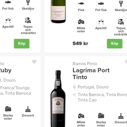
Fet fisk
Skaldjur
Fisk
Fet fisk
Skaldju
Aperitif
Tapas
Milda
Aperitif
Tapas
och
ostar
och
smårätter
smårätt
549 kr
Köp
Köp
to
Ramos Pinto
Ruby
Lagrima Port
Tinto
l, Douro
Portugal, Douro
 Franca/Touriga
a, Tinta Barroca
Tinta Barroca, Tinta Roriz
Tinta Cao
Starka
Dessert
ostar
Milda
Starka
Desser
ostar
ostar