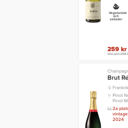
Vegetariskt
och
sallader
259 kr
Ord. pris 299 
Champagn
Brut R
Frankr
Pinot N
Pinot M
2a plat
vintag
2024