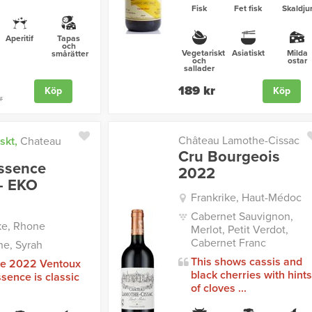
Fisk
Fet fisk
Skaldju
Aperitif
Tapas
och
Vegetariskt
Asiatiskt
Milda
smårätter
och
ostar
sallader
189 kr
Köp
Köp
r
Château Lamothe-Cissac
skt,
Chateau
Cru Bourgeois
ssence
2022
- EKO
Frankrike, Haut-Médoc
Cabernet Sauvignon,
ke, Rhone
Merlot, Petit Verdot,
Cabernet Franc
e, Syrah
This shows cassis and
he 2022 Ventoux
black cherries with hints
sence is classic
of cloves ...