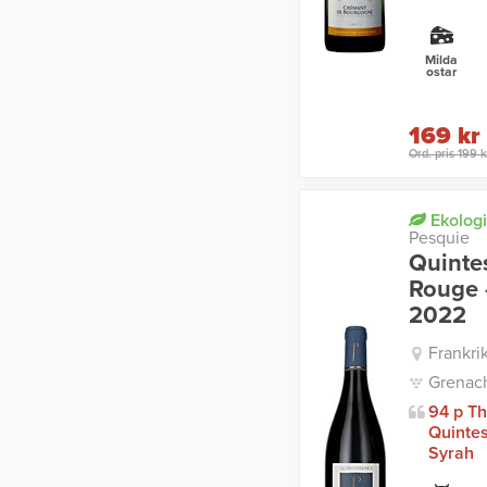
Milda
ostar
169 kr
Ord. pris 199 k
Ekologi
Pesquie
Quinte
Rouge 
2022
Frankri
Grenach
94 p T
Quintes
Syrah