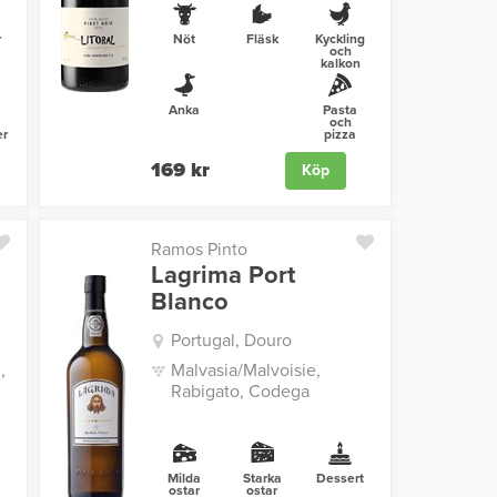
r
Nöt
Fläsk
Kyckling
och
kalkon
Anka
Pasta
och
er
pizza
169 kr
Köp
Ramos Pinto
Lagrima Port
Blanco
Portugal, Douro
,
Malvasia/Malvoisie,
Rabigato, Codega
t
Milda
Starka
Dessert
ostar
ostar