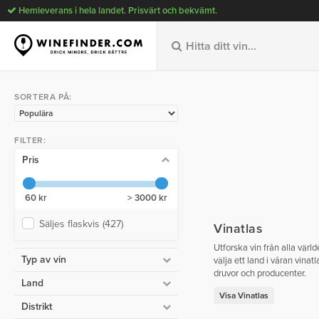
Hemleverans i hela landet. Prisvärt och bekvämt.
SORTERA PÅ:
FILTER:
Pris
60 kr
> 3000 kr
Säljes flaskvis
(427)
Vinatlas
Utforska vin från alla vär
Typ av vin
välja ett land i våran vinat
druvor och producenter.
Land
Visa Vinatlas
Distrikt