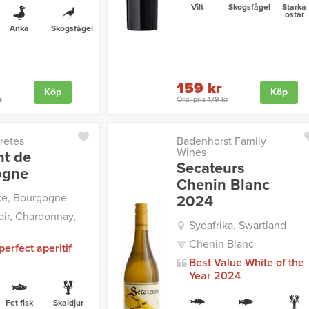
Vilt
Skogsfågel
Starka
ostar
Anka
Skogsfågel
159 kr
Köp
Köp
r
Ord. pris 179 kr
retes
Badenhorst Family
Wines
t de
Secateurs
ogne
Chenin Blanc
ke, Bourgogne
2024
oir, Chardonnay,
Sydafrika, Swartland
Chenin Blanc
perfect aperitif
Best Value White of the
Year 2024
Fet fisk
Skaldjur