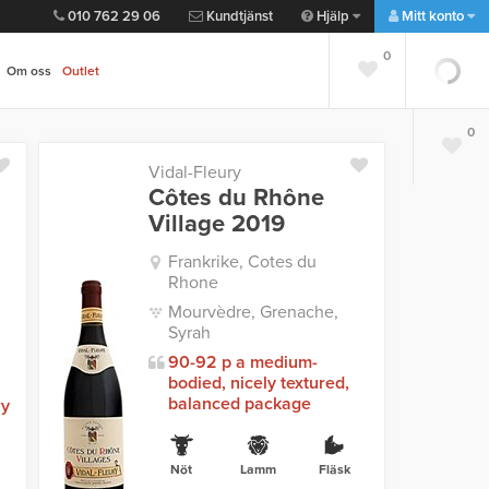
010 762 29 06
Kundtjänst
Hjälp
Mitt konto
0
Om oss
Outlet
0
Vidal-Fleury
Côtes du Rhône
Village 2019
Frankrike, Cotes du
Rhone
Mourvèdre, Grenache,
Syrah
90-92 p a medium-
bodied, nicely textured,
balanced package
ry
Nöt
Lamm
Fläsk