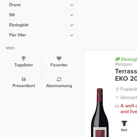
Druva
Stil
Ekologiskt
Fler filter
MER:
Ekologi
Pesquie
Topplistor
Favoriter
Terras
EKO 2
Presentkort
Abonnemang
Frankri
Grenach
A well-
and liv
Nöt