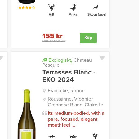
Vilt
Anka
Skogsfågel
155 kr
Köp
Ord. pris 179 kr
Ekologiskt,
Chateau
Pesquie
Terrasses Blanc -
EKO 2024
Frankrike, Rhone
Roussanne, Viognier,
Grenache Blanc, Clairette
Its medium-bodied, with a
pure, focused, elegant
mouthfeel ...