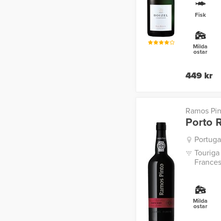
Fisk
Milda
ostar
449 kr
Ramos Pin
Porto 
Portuga
Touriga
Frances
Milda
ostar