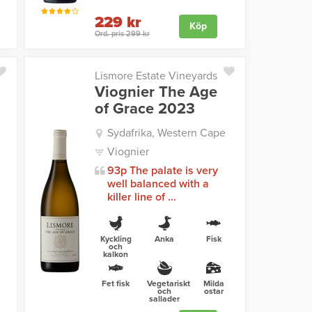
229 kr
Köp
Ord. pris 299 kr
Lismore Estate Vineyards
Viognier The Age
of Grace 2023
Sydafrika, Western Cape
Viognier
93p The palate is very
well balanced with a
t
killer line of ...
Kyckling
Anka
Fisk
och
kalkon
Fet fisk
Vegetariskt
Milda
och
ostar
sallader