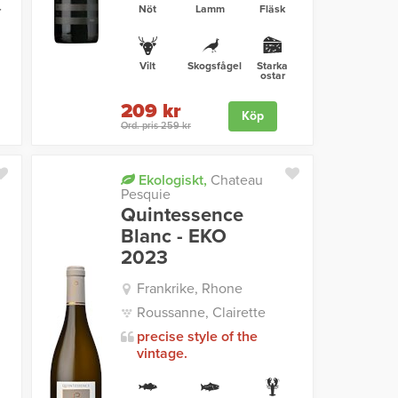
Nöt
Lamm
Fläsk
r
Vilt
Skogsfågel
Starka
ostar
209 kr
Köp
Ord. pris 259 kr
Ekologiskt,
Chateau
Pesquie
Quintessence
Blanc - EKO
2023
Frankrike, Rhone
Roussanne, Clairette
precise style of the
vintage.