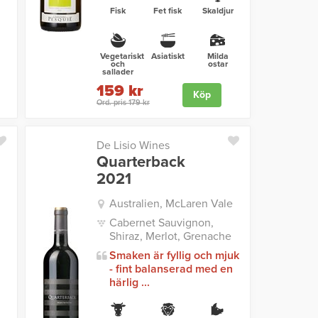
Fisk
Fet fisk
Skaldjur
Vegetariskt
Asiatiskt
Milda
och
ostar
sallader
159 kr
Köp
Ord. pris 179 kr
De Lisio Wines
Quarterback
2021
Australien, McLaren Vale
Cabernet Sauvignon,
Shiraz, Merlot, Grenache
Smaken är fyllig och mjuk
- fint balanserad med en
härlig ...