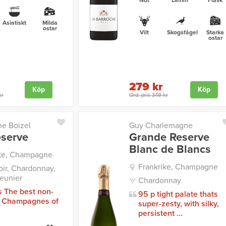
Nöt
Lamm
Fläsk
Asiatiskt
Milda
ostar
Vilt
Skogsfågel
Starka
ostar
279 kr
Köp
Köp
kr
Ord. pris 349 kr
e Boizel
Guy Charlemagne
éserve
Grande Reserve
Blanc de Blancs
ike, Champagne
Frankrike, Champagne
oir, Chardonnay,
eunier
Chardonnay
s The best non-
95 p tight palate thats
e Champagnes of
super-zesty, with silky,
persistent ...