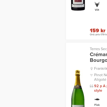
Vilt
159 kr
Ord. pris 179 k
Terres Sec
Créman
Bourg
Frankri
Pinot N
Aligoté
92 p A 
style
Fisk