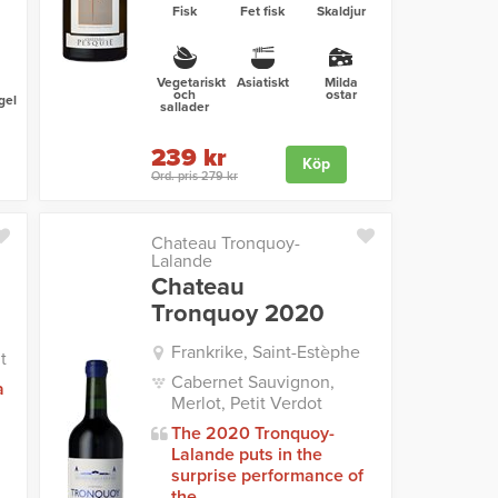
Fisk
Fet fisk
Skaldjur
Vegetariskt
Asiatiskt
Milda
och
ostar
gel
sallader
239 kr
Köp
Ord. pris 279 kr
Chateau Tronquoy-
Lalande
Chateau
Tronquoy 2020
Frankrike, Saint-Estèphe
t
Cabernet Sauvignon,
a
Merlot, Petit Verdot
The 2020 Tronquoy-
Lalande puts in the
surprise performance of
the ...