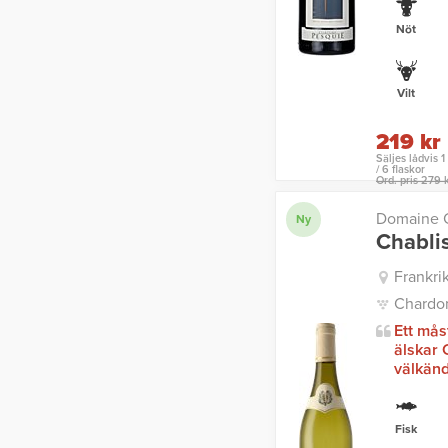
Nöt
Vilt
219 kr
Säljes lådvis 1
/ 6 flaskor
Ord. pris 279 
Domaine C
Ny
Chabli
Frankri
Chardo
Ett mås
älskar 
välkända
Fisk