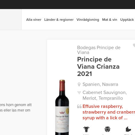
Alla viner
Länder & regioner
Vinrådgivning
Mat & vin
Upptäck
Bodegas Principe de
Viana
Principe de
Viana Crianza
2021
Spanien, Navarra
Cabernet Sauvignon,
Merlot, Tempranillo
ldens hörn genom att
Effusive raspberry,
las eller läs mer om
strawberry and cranber
syrup with a lick of ...