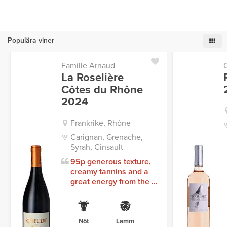
Populära viner
Famille Arnaud
La Roselière
Côtes du Rhône
2024
Frankrike, Rhône
Carignan, Grenache,
Syrah, Cinsault
95p generous texture,
creamy tannins and a
great energy from the ...
Nöt
Lamm