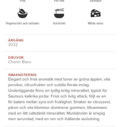
Fisk
Fet fisk
Skaldjur
Vegetariskt och sallader
Asiatiskt
Milda ostar
ÅRGÅNG
2022
DRUVOR
Chenin Blanc
SMAKNOTERING
Elegant och frisk aromatik med toner av gröna äpplen, vita
persikor, citrusfrukter och subtila florala inslag.
Underliggande finns en tydlig kritig mineralitet, typisk för
Saumurs kalkrika jordar. Frisk och livlig attack, följt av en
fin balans mellan syra och fruktighet. Smaker av citruszest,
päron och vita blommor dominerar gommen, tillsammans
med en lätt saltstänkt mineralitet. Munkänslan är krispig
men avrundad, med en ren och ihållande avslutning.