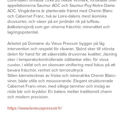
Loire-dalen omfattar cirka 26 hektar vinmark, fördelade över
appellationerna Saumur AOC och Saumur-Puy-Notre-Dame
AOC. Vingårdarna är planterade främst med Chenin Blanc
och Cabernet Franc, två av Loire-dalens mest ikoniska
druvsorter, och växer på en jordmån rik på tuffeau
(kalkstensjord) som ger vinerna fräschör, mineralitet och
lagringspotential.
Arbetet på Domaine du Vieux Pressoir bygger på låg
intervention och respekt för råvaran. Skörd sker till största
delen för hand för att säkerställa druvornas kvalitet. Jäsning
sker i temperaturkontrollerade ståltankar eller, för vissa
cuvéer, i ekfat och en skonsam vinifiering med fokus på att
bevara fräschör, renhet och terroiruttryck
Stilen kännetecknas av friska och mineralrika Chenin Blanc-
viner, både stilla och mousserande. Elegant strukturerade
Cabernet Franc-viner, med silkiga tanniner och inslag av
röda bär och kryddor. En balans mellan traditionell charm
och modern precision.
https://www.levieuxpressoir.fr/