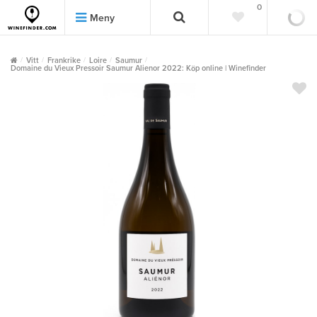
0
0
Meny
Vitt
Frankrike
Loire
Saumur
Domaine du Vieux Pressoir Saumur Alienor 2022: Köp online | Winefinder
""