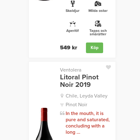
Skaldjur
Milda ostar
Aperitif
Tapas och
smårätter
549 kr
Köp
Ventolera
Litoral Pinot
Noir 2019
Chile, Leyda Valley
Pinot Noir
In the mouth, it is
pure and saturated,
concluding with a
long ...