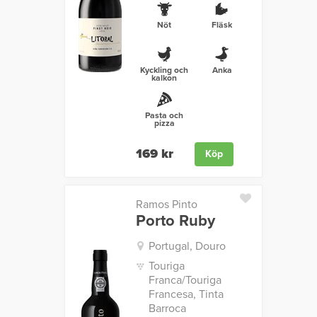
Nöt
Fläsk
Kyckling och
Anka
kalkon
Pasta och
pizza
169 kr
Köp
Ramos Pinto
Porto Ruby
Portugal, Douro
Touriga
Franca/Touriga
Francesa, Tinta
Barroca