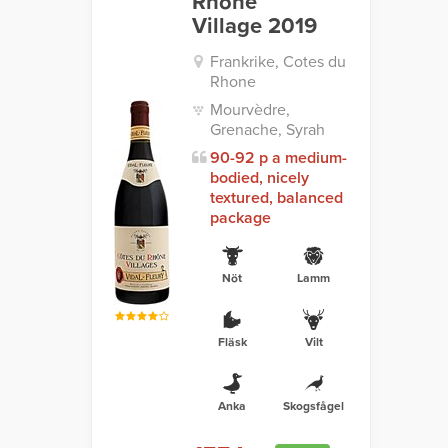
Rhône
Village 2019
Frankrike, Cotes du
Rhone
Mourvèdre,
Grenache, Syrah
90-92 p a medium-
bodied, nicely
textured, balanced
package
Nöt
Lamm
Fläsk
Vilt
Anka
Skogsfågel