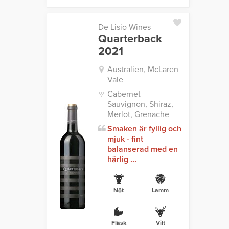
De Lisio Wines
Quarterback
2021
Australien, McLaren
Vale
Cabernet
Sauvignon, Shiraz,
Merlot, Grenache
Smaken är fyllig och
mjuk - fint
balanserad med en
härlig ...
Nöt
Lamm
Fläsk
Vilt