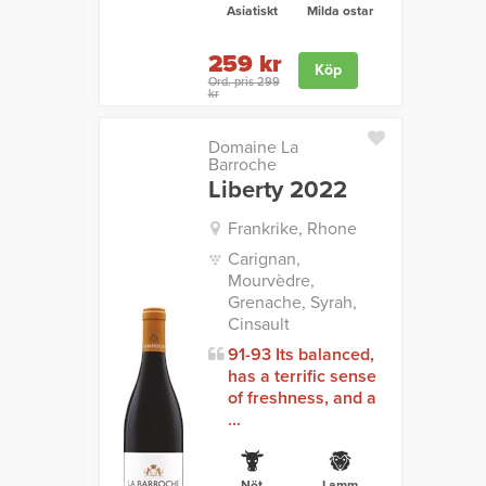
Asiatiskt
Milda ostar
259 kr
Köp
Ord. pris 299
kr
Domaine La
Barroche
Liberty 2022
Frankrike, Rhone
Carignan,
Mourvèdre,
Grenache, Syrah,
Cinsault
91-93 Its balanced,
has a terrific sense
of freshness, and a
...
Nöt
Lamm