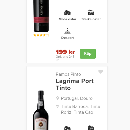
Milda ostar
Starka ostar
Dessert
199 kr
Köp
Ord. pris 245
kr
Ramos Pinto
Lagrima Port
Tinto
Portugal, Douro
Tinta Barroca, Tinta
Roriz, Tinta Cao