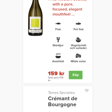
with a pure,
focused, elegant
mouthfeel ...
Fisk
Fet fisk
Skaldjur
Vegetariskt
och sallader
Asiatiskt
Milda ostar
159 kr
Köp
Ord. pris 179
kr
Terres Secretes
Crémant de
Bourgogne