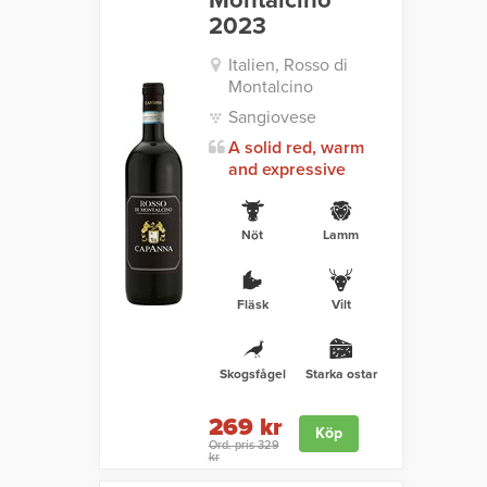
Montalcino
2023
Italien, Rosso di
Montalcino
Sangiovese
A solid red, warm
and expressive
Nöt
Lamm
Fläsk
Vilt
Skogsfågel
Starka ostar
269 kr
Köp
Ord. pris 329
kr