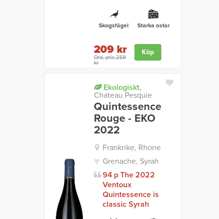
Skogsfågel
Starka ostar
209 kr
Köp
Ord. pris 259
kr
Ekologiskt,
Chateau Pesquie
Quintessence
Rouge - EKO
2022
Frankrike, Rhone
Grenache, Syrah
94 p The 2022
Ventoux
Quintessence is
classic Syrah