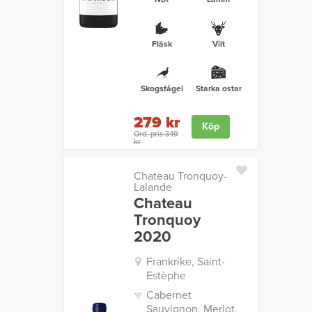
Fläsk
Vilt
Skogsfågel
Starka ostar
279 kr
Köp
Ord. pris 349
kr
Chateau Tronquoy-
Lalande
Chateau
Tronquoy
2020
Frankrike, Saint-
Estèphe
Cabernet
Sauvignon, Merlot,