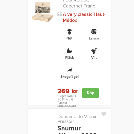
Petit Verdot,
Cabernet Franc
A very classic Haut-
Médoc
Nöt
Lamm
Fläsk
Vilt
Skogsfågel
269 kr
Köp
Säljes lådvis
1 614 kr / 6
flaskor
Ord. pris 319
kr
Domaine du Vieux
Pressoir
Saumur