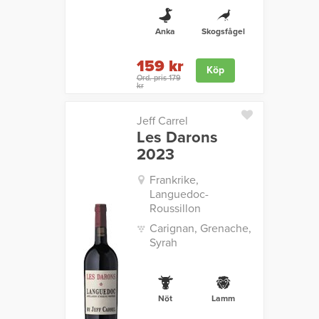
Anka
Skogsfågel
159 kr
Köp
Ord. pris 179
kr
Jeff Carrel
Les Darons
2023
Frankrike,
Languedoc-
Roussillon
Carignan, Grenache,
Syrah
Nöt
Lamm