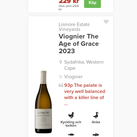
229 kr
Köp
Ord. pris 269
kr
Lismore Estate
Vineyards
Viognier The
Age of Grace
2023
Sydafrika, Western
Cape
Viognier
93p The palate is
very well balanced
with a killer line of
...
Kyckling och
Anka
kalkon