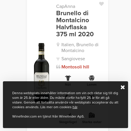
CapAnna
Brunello di
Montalcino
Halvflaska
375 ml 2020
Italien, Brunello di
Montalcino
Sangiovese
Montosoli hill
Nöt
Lamm
Denna webbplats innehåller information om vin och riktar sig till dig
som är 25 år eller äldre. Du måste därför ha fyllt 25 år för att gå
vidare. Genom att fortsätta använda vår webbplats accepterar du att
Fläsk
Vilt
cookies används. Läs mer om cookies
här
.
Winefinder.com en tjänst från Winefinder ApS.
Skogsfågel
Starka ostar