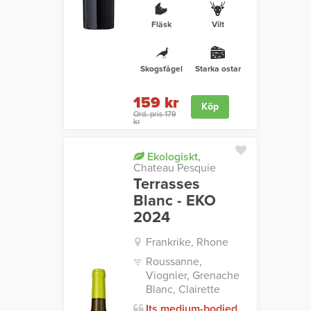
Fläsk
Vilt
Skogsfågel
Starka ostar
159 kr
Köp
Ord. pris 179
kr
Ekologiskt,
Chateau Pesquie
Terrasses
Blanc - EKO
2024
Frankrike, Rhone
Roussanne,
Viognier, Grenache
Blanc, Clairette
Its medium-bodied,