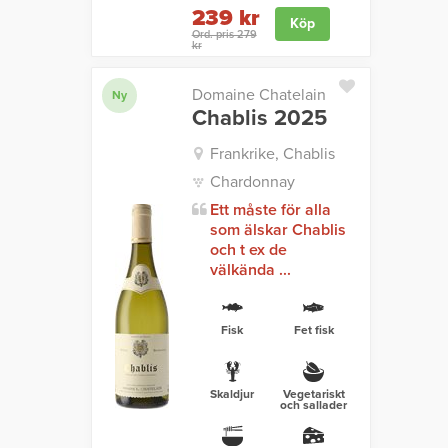
239 kr
Köp
Ord. pris 279
kr
Domaine Chatelain
Ny
Chablis 2025
Frankrike, Chablis
Chardonnay
Ett måste för alla
som älskar Chablis
och t ex de
välkända ...
Fisk
Fet fisk
Skaldjur
Vegetariskt
och sallader