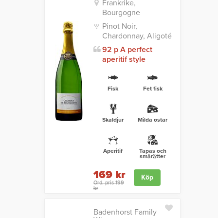
Frankrike,
Bourgogne
Pinot Noir,
Chardonnay, Aligoté
92 p A perfect
aperitif style
Fisk
Fet fisk
Skaldjur
Milda ostar
Aperitif
Tapas och
smårätter
169 kr
Köp
Ord. pris 199
kr
Badenhorst Family