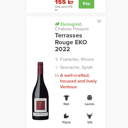
155 kr
Köp
Ord. pris 179
kr
Ekologiskt,
Chateau Pesquie
Terrasses
Rouge EKO
2022
Frankrike, Rhone
Grenache, Syrah
A well-crafted,
focused and lively
Ventoux
Nöt
Lamm
Fläsk
Vilt