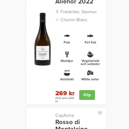
Alienor 2022
Frankrike, Saumur
Chenin Blanc
Fisk
Fet fisk
Skaldjur
Vegetariskt
och sallader
Asiatiskt
Milda ostar
269 kr
Köp
Ord. pris 299
kr
CapAnna
Rosso di