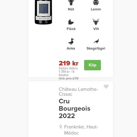
Nöt
Lamm
Fläsk
Vilt
Anka
Skogsfågel
219 kr
Köp
Säljes lådvis
1 314 kr / 6
flaskor
Ord. pris 279
kr
Château Lamothe-
Cissac
Cru
Bourgeois
2022
Frankrike, Haut-
Médoc