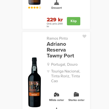
Dessert
229 kr
Köp
Ord. pris 299
kr
Ramos Pinto
Adriano
Reserva
Tawny Port
Portugal, Douro
Touriga Nacional,
Tinta Roriz, Tinta
Cao
Milda ostar
Starka ostar