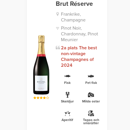
Brut Réserve
Frankrike,
Champagne
Pinot Noir,
Chardonnay, Pinot
Meunier
2a plats The best
non-vintage
Champagnes of
2024
Fisk
Fet fisk
Skaldjur
Milda ostar
Aperitif
Tapas och
smårätter