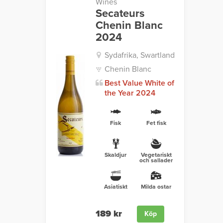
Wines
Secateurs
Chenin Blanc
2024
Sydafrika, Swartland
Chenin Blanc
Best Value White of
the Year 2024
Fisk
Fet fisk
Skaldjur
Vegetariskt
och sallader
Asiatiskt
Milda ostar
189 kr
Köp