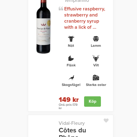
Tempranillo
Effusive raspberry,
strawberry and
cranberry syrup
with a lick of ...
Nöt
Lamm
Fläsk
Vilt
Skogsfågel
Starka ostar
149 kr
Köp
Ord. pris 179
kr
Vidal-Fleury
Côtes du