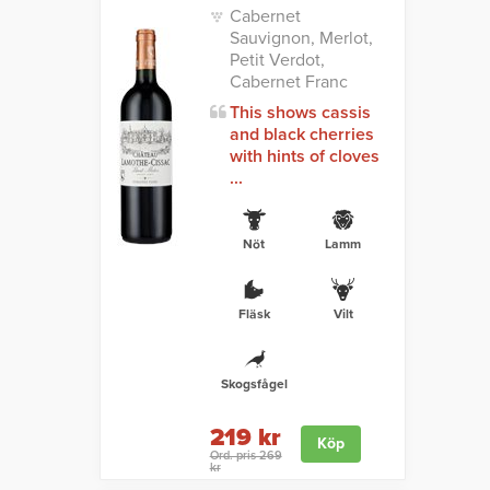
Cabernet
Sauvignon, Merlot,
Petit Verdot,
Cabernet Franc
This shows cassis
and black cherries
with hints of cloves
...
Nöt
Lamm
Fläsk
Vilt
Skogsfågel
219 kr
Köp
Ord. pris 269
kr