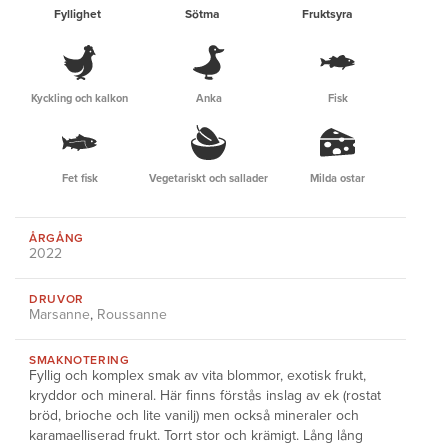
Fyllighet
Sötma
Fruktsyra
Kyckling och kalkon
Anka
Fisk
Fet fisk
Vegetariskt och sallader
Milda ostar
ÅRGÅNG
2022
DRUVOR
Marsanne
,
Roussanne
SMAKNOTERING
Fyllig och komplex smak av vita blommor, exotisk frukt,
kryddor och mineral. Här finns förstås inslag av ek (rostat
bröd, brioche och lite vanilj) men också mineraler och
karamaelliserad frukt. Torrt stor och krämigt. Lång lång