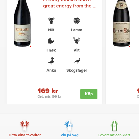
great energy from the ...
Nöt
Lamm
Fläsk
Vilt
Anka
Skogsfågel
169 kr
Köp
Ord. pris 199 kr
O
Hitta dina favoriter
Vin på väg
Levererat och klart