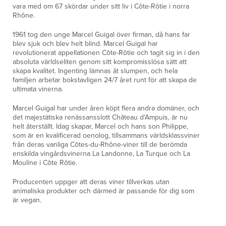
vara med om 67 skördar under sitt liv i Côte-Rôtie i norra
Rhône.
1961 tog den unge Marcel Guigal över firman, då hans far
blev sjuk och blev helt blind. Marcel Guigal har
revolutionerat appellationen Côte-Rôtie och tagit sig in i den
absoluta världseliten genom sitt kompromisslösa sätt att
skapa kvalitet. Ingenting lämnas åt slumpen, och hela
familjen arbetar bokstavligen 24/7 året runt för att skapa de
ultimata vinerna.
Marcel Guigal har under åren köpt flera andra domäner, och
det majestätiska renässansslott Château d'Ampuis, är nu
helt återställt. Idag skapar, Marcel och hans son Philippe,
som är en kvalificerad oenolog, tillsammans världsklassviner
från deras vanliga Côtes-du-Rhône-viner till de berömda
enskilda vingårdsvinerna La Landonne, La Turque och La
Mouline i Côte Rôtie.
Producenten uppger att deras viner tillverkas utan
animaliska produkter och därmed är passande för dig som
är vegan.