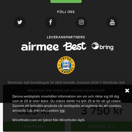
FÖLJ OSS
LEVERANSPARTNERS
Winefinder ApS Gentoftegade 54 2820 Gentofte, Danmark 2024 © Winefinder ApS
Alla priser inkl moms och svensk alkoholskatt
Denna webbplats innehåller information om vin och riktar sig till dig
som är 25 år eller äldre. Du måste därför ha fyllt 25 år för att gå vidare.
Genom att fortsätta använda vår webbplats accepterar du att cookies
625 kr
3 750 kr
används. Läs mer om cookies
här
.
/flaska
Winefinder.com en tjänst från Winefinder ApS.
Köp flaska
Köp låda
- 6 st