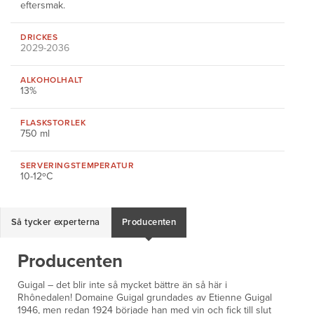
eftersmak.
DRICKES
2029-2036
ALKOHOLHALT
13%
FLASKSTORLEK
750 ml
SERVERINGS
TEMPERATUR
10-12ºC
Så tycker experterna
Producenten
Producenten
Guigal – det blir inte så mycket bättre än så här i
Rhônedalen! Domaine Guigal grundades av Etienne Guigal
1946, men redan 1924 började han med vin och fick till slut