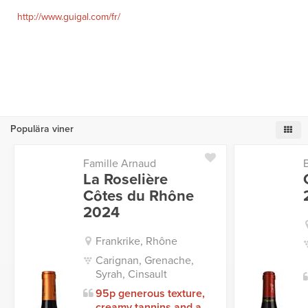
http://www.guigal.com/fr/
Populära viner
Famille Arnaud
La Roselière
Côtes du Rhône
2024
Frankrike, Rhône
Carignan, Grenache,
Syrah, Cinsault
95p generous texture,
creamy tannins and a