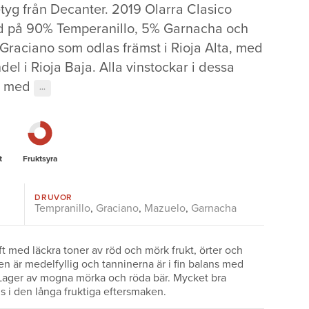
etyg från Decanter. 2019 Olarra Clasico
rd på 90% Temperanillo, 5% Garnacha och
raciano som odlas främst i Rioja Alta, med
del i Rioja Baja. Alla vinstockar i dessa
s med
···
t
Fruktsyra
DRUVOR
Tempranillo
,
Graciano
,
Mazuelo
,
Garnacha
t med läckra toner av röd och mörk frukt, örter och
en är medelfyllig och tanninerna är i fin balans med
Lager av mogna mörka och röda bär. Mycket bra
s i den långa fruktiga eftersmaken.