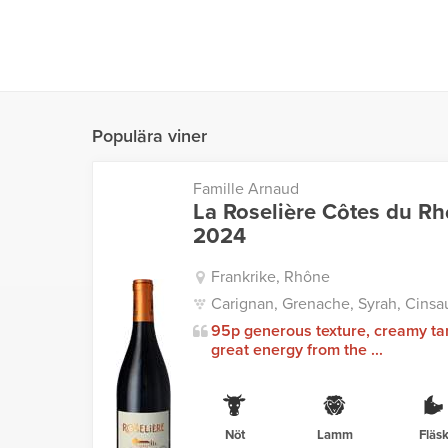
Populära viner
Famille Arnaud
La Roselière Côtes du R
2024
Frankrike, Rhône
Carignan, Grenache, Syrah, Cinsau
95p generous texture, creamy ta
great energy from the ...
Nöt
Lamm
Fläs