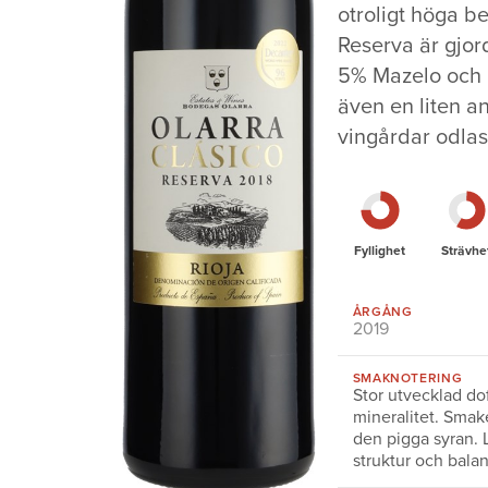
otroligt höga b
Reserva är gjo
5% Mazelo och G
även en liten an
vingårdar odla
Fyllighet
Strävhe
ÅRGÅNG
2019
SMAKNOTERING
Stor utvecklad dof
mineralitet. Smak
den pigga syran. 
struktur och balan