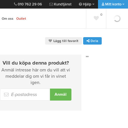
010 762 29 06
Kundtjänst
Hjälp
Mitt konto
0
0
Om oss
Outlet
Lägg till favorit
Dela
""
Vill du köpa denna produkt?
Anmäl intresse här om du vill att vi
meddelar dig om vi får in vinet
igen.
Anmäl