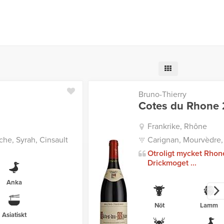
Bruno-Thierry
Cotes du Rhone 
Frankrike, Rhône
he, Syrah, Cinsault
Carignan, Mourvèdre,
Otroligt mycket Rhon
Drickmoget ...
Anka
Nöt
Lamm
Asiatiskt