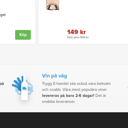
gel
149 kr
Köp
Ord. pris 169 kr
Vin på väg
 på
Trygg E-handel ska också vara bekväm
och snabb. Våra mest populära viner
levereras på bara 2-6 dagar!
Det är
snabba leveranser.