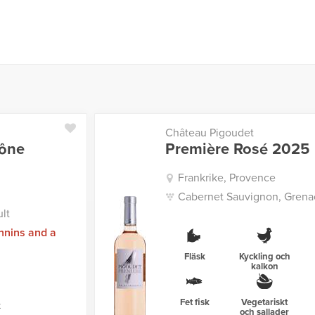
Château Pigoudet
hône
Première Rosé 2025
Frankrike, Provence
Cabernet Sauvignon, Grenac
lt
nnins and a
Fläsk
Kyckling och
kalkon
Fet fisk
Vegetariskt
k
och sallader