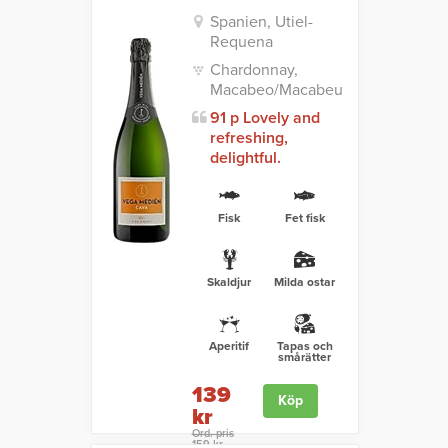
Spanien, Utiel-
Requena
Chardonnay,
Macabeo/Macabeu
91 p Lovely and
refreshing,
delightful.
Fisk
Fet fisk
Skaldjur
Milda ostar
Aperitif
Tapas och
smårätter
139
Köp
kr
Ord. pris
159 kr