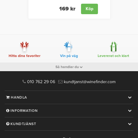
169 kr
Köp
Hitta dina favoriter
Vin på väg
Levererat och klart
Så handlar du
010 762 29 06
kundtjanst@winefinder.com
HANDLA
INFORMATION
KUNDTJÄNST