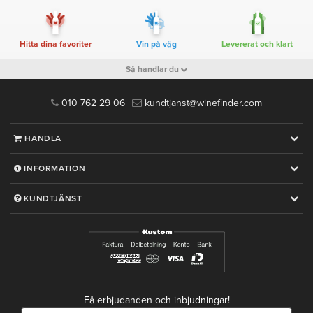
Hitta dina favoriter
Vin på väg
Levererat och klart
Så handlar du
010 762 29 06
kundtjanst@winefinder.com
HANDLA
INFORMATION
KUNDTJÄNST
Få erbjudanden och inbjudningar!