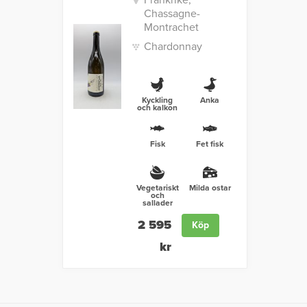
Frankrike,
Chassagne-
Montrachet
Chardonnay
Kyckling
Anka
och kalkon
Fisk
Fet fisk
Vegetariskt
Milda ostar
och
sallader
2 595
Köp
kr