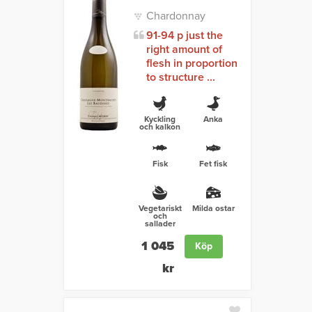
Chardonnay
91-94 p just the
right amount of
flesh in proportion
to structure ...
Kyckling
Anka
och kalkon
Fisk
Fet fisk
Vegetariskt
Milda ostar
och
sallader
1 045
Köp
kr