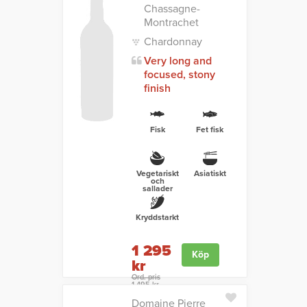
Chassagne-
Montrachet
Chardonnay
Very long and
focused, stony
finish
Fisk
Fet fisk
Vegetariskt
Asiatiskt
och
sallader
Kryddstarkt
1 295
Köp
kr
Ord. pris
1 495 kr
Domaine Pierre