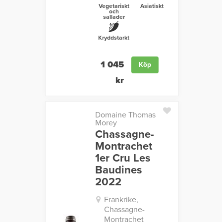
Vegetariskt
Asiatiskt
och
sallader
Kryddstarkt
1 045
Köp
kr
Domaine Thomas
Morey
Chassagne-
Montrachet
1er Cru Les
Baudines
2022
Frankrike,
Chassagne-
Montrachet