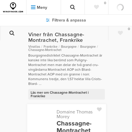
0
Meny
Filtrera & anpassa
0
Viner från Chassagne-
Montrachet, Frankrike
Vinatlas
Frankrike
Bourgogne
Bourgogne
Chassagne-Montrachet
Bourgognedistriktet Chassagne-Montrachet är
kanske inte lika berömd som Puligny-
Montrachet men man delar de två grand cru-
vingårdarna Montrachet AOP och Btard-
Montrachet AOP med sin granne i norr.
Kommunens tredje, den 1,57 hektar lilla Criots-
Btard- ...
Läs mer om Chassagne-Montrachet i
Frankrike
Domaine Thomas
Morey
Chassagne-
Montrachet