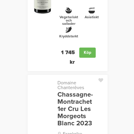
Vegetariskt
Asiatiskt
och
sallader
Kryddstarkt
1 745
Köp
kr
Domaine
Chanterêves
Chassagne-
Montrachet
1er Cru Les
Morgeots
Blanc 2023