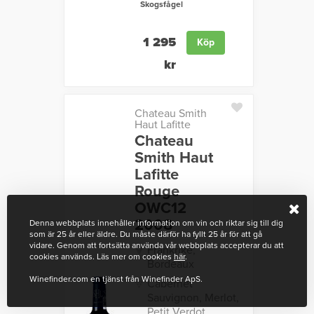
Skogsfågel
1 295
Köp
kr
Chateau Smith
Haut Lafitte
Chateau
Smith Haut
Lafitte
Rouge
OWC12
2008
Denna webbplats innehåller information om vin och riktar sig till dig
som är 25 år eller äldre. Du måste därför ha fyllt 25 år för att gå
vidare. Genom att fortsätta använda vår webbplats accepterar du att
Frankrike,
cookies används. Läs mer om cookies
här
.
Bordeaux
Winefinder.com en tjänst från Winefinder ApS.
Cabernet
Sauvignon, Merlot,
Petit Verdot,