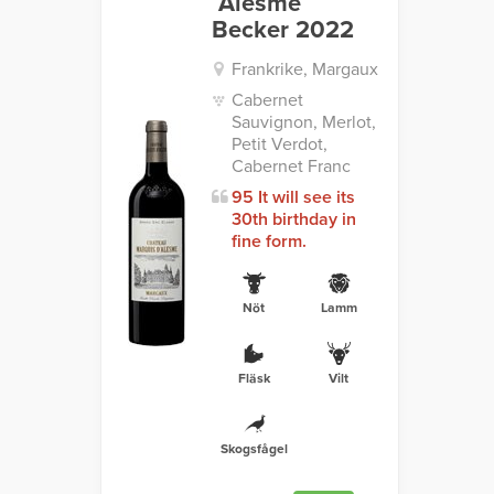
´Alesme
Becker 2022
Frankrike, Margaux
Cabernet
Sauvignon, Merlot,
Petit Verdot,
Cabernet Franc
95 It will see its
30th birthday in
fine form.
Nöt
Lamm
Fläsk
Vilt
Skogsfågel