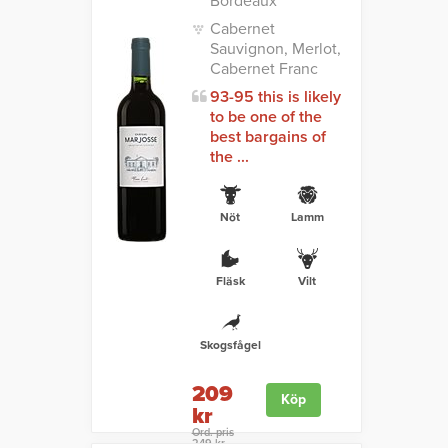
Bordeaux
Cabernet
Sauvignon, Merlot,
Cabernet Franc
93-95 this is likely
to be one of the
best bargains of
the ...
Nöt
Lamm
Fläsk
Vilt
Skogsfågel
209
Köp
kr
Ord. pris
249 kr