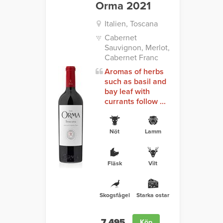
Orma 2021
Italien, Toscana
Cabernet
Sauvignon, Merlot,
Cabernet Franc
Aromas of herbs
such as basil and
bay leaf with
currants follow ...
Nöt
Lamm
Fläsk
Vilt
Skogsfågel
Starka ostar
7 495
Köp