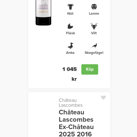
Nöt
Lamm
Fläsk
Vilt
Anka
Skogsfågel
1 045
Köp
kr
Château
Lascombes
Château
Lascombes
Ex-Château
2025 2016