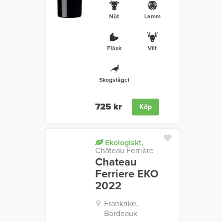
Nöt
Lamm
Fläsk
Vilt
Skogsfågel
725 kr
Köp
Ekologiskt,
Château Ferrière
Chateau
Ferriere EKO
2022
Frankrike,
Bordeaux