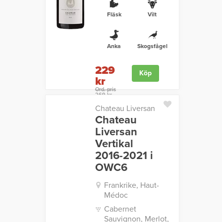
Fläsk
Vilt
Anka
Skogsfågel
229
Köp
kr
Ord. pris
269 kr
Chateau Liversan
Chateau
Liversan
Vertikal
2016-2021 i
OWC6
Frankrike, Haut-
Médoc
Cabernet
Sauvignon, Merlot,