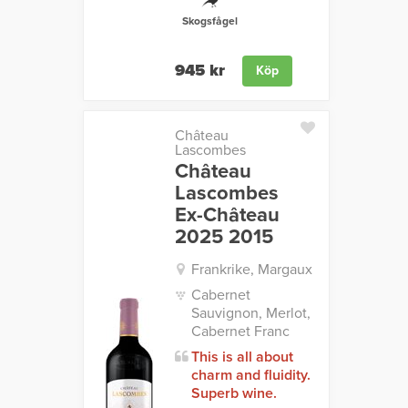
Skogsfågel
945 kr
Köp
Château
Lascombes
Château
Lascombes
Ex-Château
2025 2015
Frankrike, Margaux
Cabernet
Sauvignon, Merlot,
Cabernet Franc
This is all about
charm and fluidity.
Superb wine.