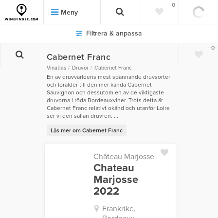
0
Meny
Filtrera & anpassa
0
Cabernet Franc
Vinatlas
Druvor
Cabernet Franc
En av druvvärldens mest spännande druvsorter
och förälder till den mer kända Cabernet
Sauvignon och dessutom en av de viktigaste
druvorna i röda Bordeauxviner. Trots detta är
Cabernet Franc relativt okänd och utanför Loire
ser vi den sällan druvren. ...
Läs mer om Cabernet Franc
Château Marjosse
Chateau
Marjosse
2022
Frankrike,