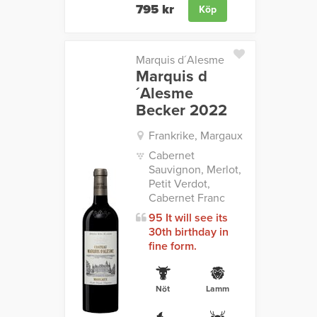
795 kr
Köp
Marquis d´Alesme
Marquis d
´Alesme
Becker 2022
Frankrike, Margaux
Cabernet
Sauvignon, Merlot,
Petit Verdot,
Cabernet Franc
95 It will see its
30th birthday in
fine form.
Nöt
Lamm