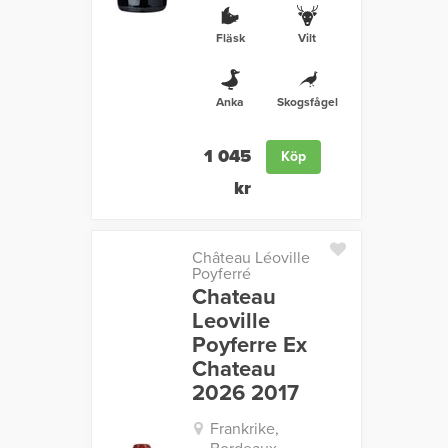
Fläsk
Vilt
Anka
Skogsfågel
1 045
Köp
kr
Château Léoville
Poyferré
Chateau
Leoville
Poyferre Ex
Chateau
2026 2017
Frankrike,