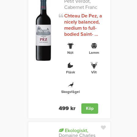
Petit Verdot,
Cabernet Franc
Chteau De Pez, a
nicely balanced,
medium to full-
bodied Saint- ...
Nöt
Lamm
Fläsk
Vilt
Skogsfågel
499 kr
Köp
Ekologiskt,
Domaine Charles