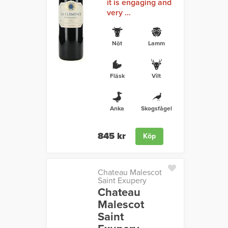
it is engaging and
very ...
Nöt
Lamm
Fläsk
Vilt
Anka
Skogsfågel
845 kr
Köp
Chateau Malescot
Saint Exupery
Chateau
Malescot
Saint