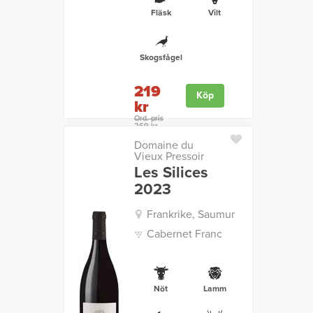
Fläsk
Vilt
Skogsfågel
219
Köp
kr
Ord. pris
269 kr
Domaine du
Vieux Pressoir
Les Silices
2023
Frankrike, Saumur
Cabernet Franc
Nöt
Lamm