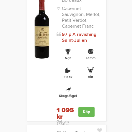
Bordeaux
Cabernet
Sauvignon, Merlot,
Petit Verdot,
Cabernet Franc
97 p A ravishing
Saint-Julien
Nöt
Lamm
Fläsk
Vilt
Skogsfågel
1 095
Köp
kr
Ord. pris
1 295 kr