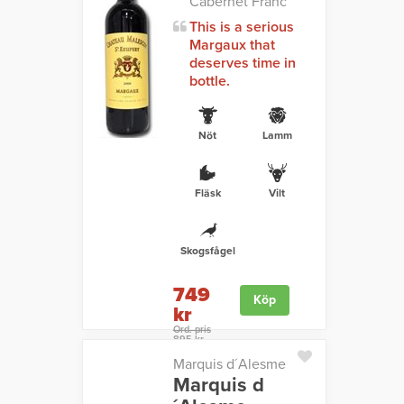
Cabernet Franc
This is a serious
Margaux that
deserves time in
bottle.
Nöt
Lamm
Fläsk
Vilt
Skogsfågel
749
Köp
kr
Ord. pris
895 kr
Marquis d´Alesme
Marquis d