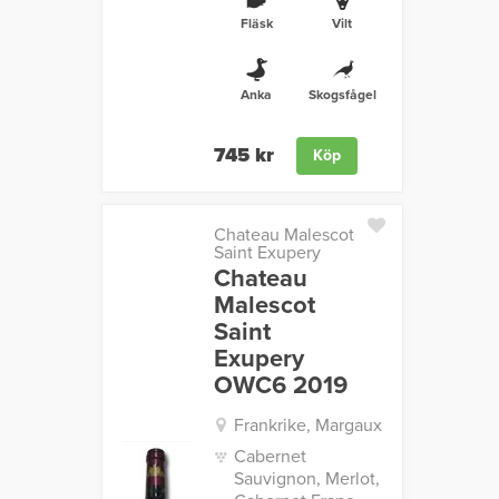
Fläsk
Vilt
Anka
Skogsfågel
745 kr
Köp
Chateau Malescot
Saint Exupery
Chateau
Malescot
Saint
Exupery
OWC6 2019
Frankrike, Margaux
Cabernet
Sauvignon, Merlot,