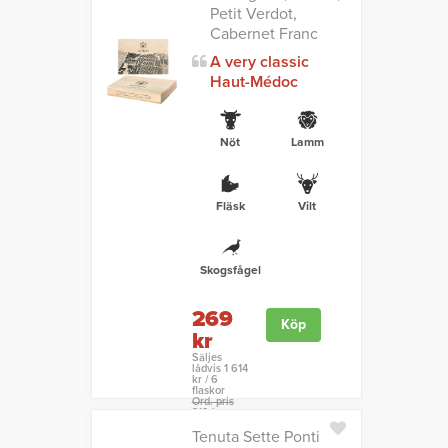
Petit Verdot,
Cabernet Franc
A very classic
Haut-Médoc
Nöt
Lamm
Fläsk
Vilt
Skogsfågel
269
Köp
kr
Säljes
lådvis 1 614
kr / 6
flaskor
Ord. pris
319 kr
Tenuta Sette Ponti