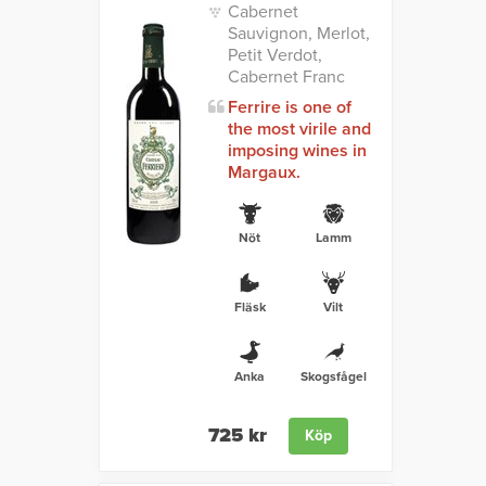
Cabernet
Sauvignon, Merlot,
Petit Verdot,
Cabernet Franc
Ferrire is one of
the most virile and
imposing wines in
Margaux.
Nöt
Lamm
Fläsk
Vilt
Anka
Skogsfågel
725 kr
Köp