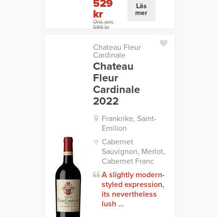
529
Läs
kr
mer
Ord. pris
599 kr
Chateau Fleur
Cardinale
Chateau
Fleur
Cardinale
2022
Frankrike, Saint-
Emilion
Cabernet
Sauvignon, Merlot,
Cabernet Franc
A slightly modern-
styled expression,
its nevertheless
lush ...