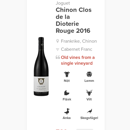
Joguet
Chinon Clos
de la
Dioterie
Rouge 2016
Frankrike, Chinon
Cabernet Franc
Old vines from a
single vineyard
Nöt
Lamm
Fläsk
Vilt
Anka
Skogsfågel