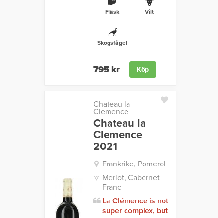
Fläsk
Vilt
Skogsfågel
795 kr
Köp
Chateau la
Clemence
Chateau la
Clemence
2021
Frankrike, Pomerol
Merlot, Cabernet
Franc
La Clémence is not
super complex, but