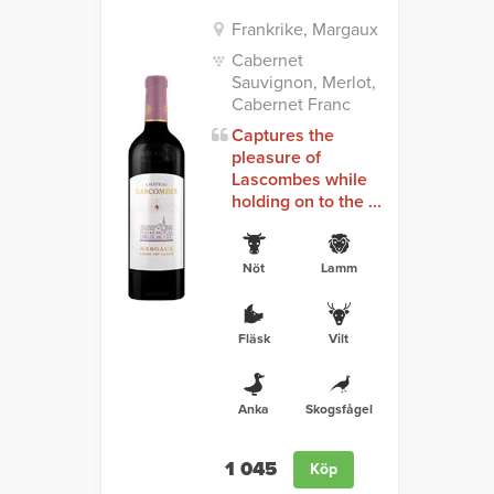
Frankrike, Margaux
Cabernet
Sauvignon, Merlot,
Cabernet Franc
Captures the
pleasure of
Lascombes while
holding on to the ...
Nöt
Lamm
Fläsk
Vilt
Anka
Skogsfågel
1 045
Köp