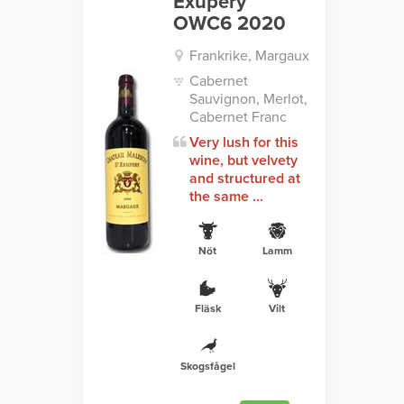
Exupery
OWC6 2020
Frankrike, Margaux
Cabernet
Sauvignon, Merlot,
Cabernet Franc
Very lush for this
wine, but velvety
and structured at
the same ...
Nöt
Lamm
Fläsk
Vilt
Skogsfågel