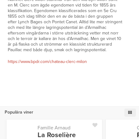
en M. Clerc som ägde egendomen vid tiden för 1855 års
klassifikation. Egendomen klassificerades som en 5e Cru
1855 och idag tillhör den en av de bästa i den gruppen
efter Lynch Bages och Pontet Canet. Alltid lite mer stringent
och med lite längre lagringspotential än d'Armailhac
eftersom vingårdarna i större utsträckning vetter mot norr
och le terroir är kallare än hos d'Armailhac. Men ge vinet 10
år på flaska och ut strömmar en klassiskt strukturerard
Pauillac med både djup, smak och lagringspotential.
https://www.bpdr.com/chateau-clerc-milon
Populära viner
Famille Arnaud
La Roselière