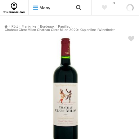
0
0
Meny
Rött
Frankrike
Bordeaux
Pauillac
Chateau Clerc Milon Chateau Clerc Milon 2020: Köp online | Winefinder
""