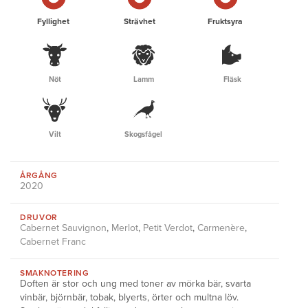
Fyllighet
Strävhet
Fruktsyra
Nöt
Lamm
Fläsk
Vilt
Skogsfågel
ÅRGÅNG
2020
DRUVOR
Cabernet Sauvignon
,
Merlot
,
Petit Verdot
,
Carmenère
,
Cabernet Franc
SMAKNOTERING
Doften är stor och ung med toner av mörka bär, svarta
vinbär, björnbär, tobak, blyerts, örter och multna löv.