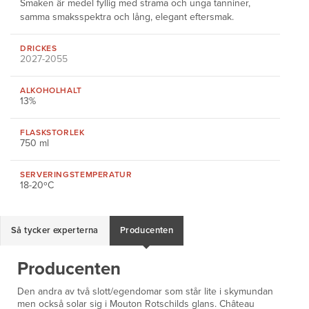
Smaken är medel fyllig med strama och unga tanniner,
samma smaksspektra och lång, elegant eftersmak.
DRICKES
2027-2055
ALKOHOLHALT
13%
FLASKSTORLEK
750 ml
SERVERINGS
TEMPERATUR
18-20ºC
Så tycker experterna
Producenten
Producenten
Den andra av två slott/egendomar som står lite i skymundan
men också solar sig i Mouton Rotschilds glans. Château