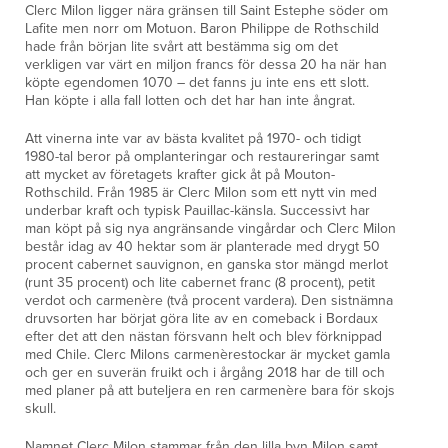
Clerc Milon ligger nära gränsen till Saint Estephe söder om
Lafite men norr om Motuon. Baron Philippe de Rothschild
hade från början lite svårt att bestämma sig om det
verkligen var värt en miljon francs för dessa 20 ha när han
köpte egendomen 1070 – det fanns ju inte ens ett slott.
Han köpte i alla fall lotten och det har han inte ångrat.
Att vinerna inte var av bästa kvalitet på 1970- och tidigt
1980-tal beror på omplanteringar och restaureringar samt
att mycket av företagets krafter gick åt på Mouton-
Rothschild. Från 1985 är Clerc Milon som ett nytt vin med
underbar kraft och typisk Pauillac-känsla. Successivt har
man köpt på sig nya angränsande vingårdar och Clerc Milon
består idag av 40 hektar som är planterade med drygt 50
procent cabernet sauvignon, en ganska stor mängd merlot
(runt 35 procent) och lite cabernet franc (8 procent), petit
verdot och carmenère (två procent vardera). Den sistnämna
druvsorten har börjat göra lite av en comeback i Bordaux
efter det att den nästan försvann helt och blev förknippad
med Chile. Clerc Milons carmenèrestockar är mycket gamla
och ger en suverän fruikt och i årgång 2018 har de till och
med planer på att buteljera en ren carmenère bara för skojs
skull.
Namnet Clerc Milon stammar från den lilla byn Milon samt