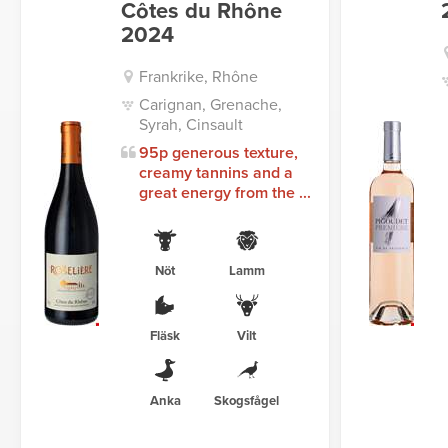
Côtes du Rhône
2024
Frankrike, Rhône
Carignan, Grenache,
Syrah, Cinsault
95p generous texture,
creamy tannins and a
great energy from the ...
Nöt
Lamm
Fläsk
Vilt
Anka
Skogsfågel