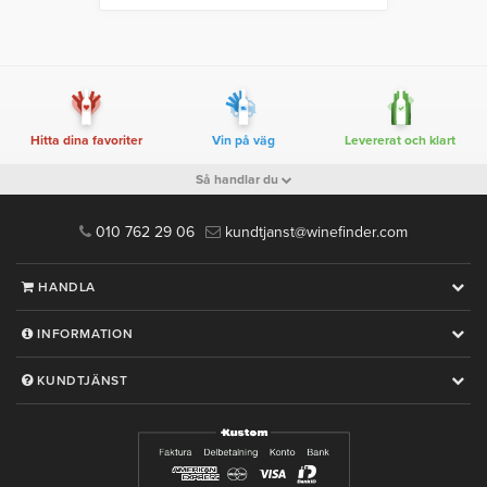
Hitta dina favoriter
Vin på väg
Levererat och klart
Så handlar du
010 762 29 06
kundtjanst@winefinder.com
HANDLA
INFORMATION
KUNDTJÄNST