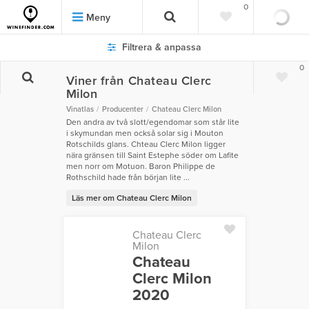
0
Meny
Filtrera & anpassa
0
Viner från Chateau Clerc
Milon
Vinatlas
Producenter
Chateau Clerc Milon
Den andra av två slott/egendomar som står lite
i skymundan men också solar sig i Mouton
Rotschilds glans. Chteau Clerc Milon ligger
nära gränsen till Saint Estephe söder om Lafite
men norr om Motuon. Baron Philippe de
Rothschild hade från början lite ...
Läs mer om Chateau Clerc Milon
Chateau Clerc
Milon
Chateau
Clerc Milon
2020