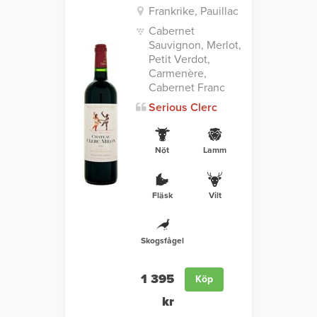
Frankrike, Pauillac
Cabernet
Sauvignon, Merlot,
Petit Verdot,
Carmenère,
Cabernet Franc
Serious Clerc
Nöt
Lamm
Fläsk
Vilt
Skogsfågel
1 395
Köp
kr