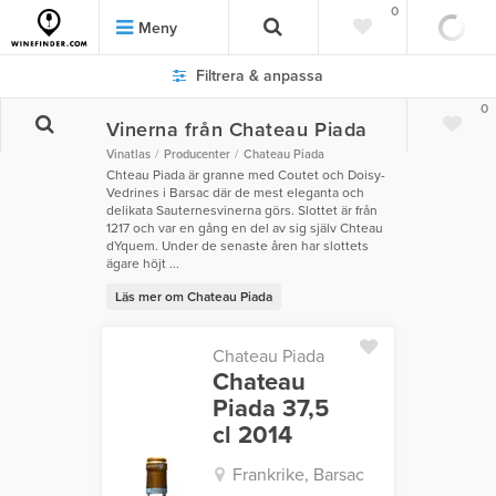
0
Meny
Filtrera & anpassa
0
Vinerna från Chateau Piada
Vinatlas
Producenter
Chateau Piada
Chteau Piada är granne med Coutet och Doisy-
Vedrines i Barsac där de mest eleganta och
delikata Sauternesvinerna görs. Slottet är från
1217 och var en gång en del av sig själv Chteau
dYquem. Under de senaste åren har slottets
ägare höjt ...
Läs mer om Chateau Piada
Chateau Piada
Chateau
Piada 37,5
cl 2014
Frankrike, Barsac