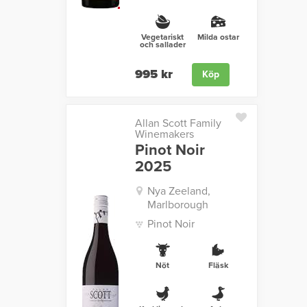
Vegetariskt
Milda ostar
och sallader
995 kr
Köp
Allan Scott Family
Winemakers
Pinot Noir
2025
Nya Zeeland,
Marlborough
Pinot Noir
Nöt
Fläsk