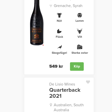
Grenache, Syrah
Nöt
Lamm
Fläsk
Vilt
Skogsfågel
Starka ostar
549 kr
Köp
De Lisio Wines
Quarterback
2021
Australien, South
Australia