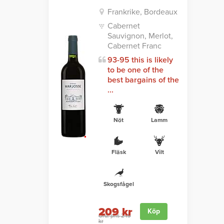
Frankrike, Bordeaux
Cabernet
Sauvignon, Merlot,
Cabernet Franc
93-95 this is likely
to be one of the
best bargains of the
...
Nöt
Lamm
Fläsk
Vilt
Skogsfågel
209 kr
Köp
Ord. pris 249
kr