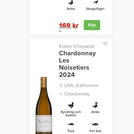
Anka
Skogsfågel
169 kr
Köp
Ord. pris 199
kr
Kistler Vineyards
Chardonnay
Les
Noisetiers
2024
USA, Kalifornien
Chardonnay
Kyckling och
Anka
kalkon
Fisk
Fet fisk