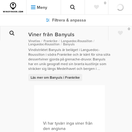
0
Meny
Filtrera & anpassa
0
Viner från Banyuls
Vinatlas
Frankrike
Languedoc-Roussillon
Languedoc-Roussillon
Banyuls
Vindistriktet Banyuls är beläget i Languedoc-
Roussillon i södra Frankrike och är känt för sina söta
dessertviner gjorda på grenache-druvor. Banyuls
har en unik geografi med sin branta kustlinje som
sträcker sig längs Medelhavet och bergen i ...
Läs mer om Banyuls i Frankrike
Vi har tyvärr inga viner från
den angivna