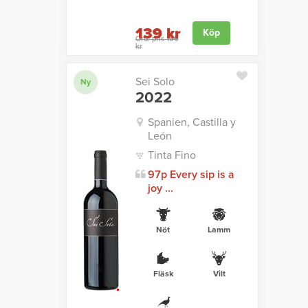
139 kr
Köp
Ord. pris 169
kr
Sei Solo
Ny
2022
Spanien, Castilla y
León
Tinta Fino
97p Every sip is a
joy ...
Nöt
Lamm
Fläsk
Vilt