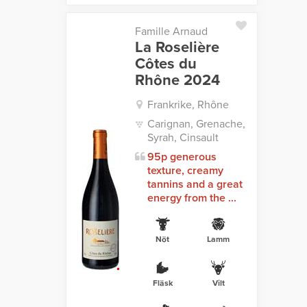
Famille Arnaud
La Roselière
Côtes du
Rhône 2024
Frankrike, Rhône
Carignan, Grenache,
Syrah, Cinsault
95p generous
texture, creamy
tannins and a great
energy from the ...
Nöt
Lamm
Fläsk
Vilt