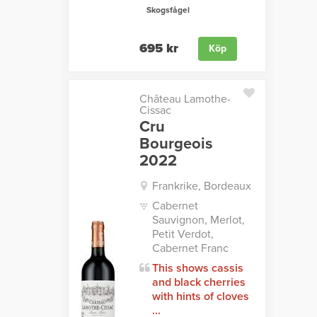
Skogsfågel
695 kr
Köp
Château Lamothe-
Cissac
Cru
Bourgeois
2022
Frankrike, Bordeaux
Cabernet
Sauvignon, Merlot,
Petit Verdot,
Cabernet Franc
This shows cassis
and black cherries
with hints of cloves
...