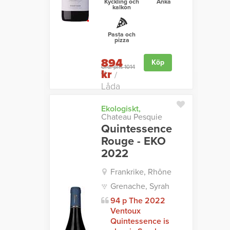
Kyckling och
Anka
kalkon
Pasta och
pizza
894
Köp
Ord. pris 1014
kr
kr
/
Låda
Ekologiskt,
Chateau Pesquie
Quintessence
Rouge - EKO
2022
Frankrike, Rhône
Grenache, Syrah
94 p The 2022
Ventoux
Quintessence is