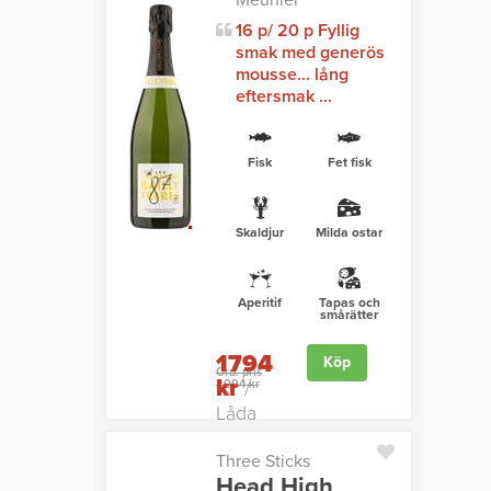
Meunier
16 p/ 20 p Fyllig
smak med generös
mousse... lång
eftersmak ...
Fisk
Fet fisk
Skaldjur
Milda ostar
Aperitif
Tapas och
smårätter
1794
Köp
Ord. pris
kr
2094 kr
/
Låda
Three Sticks
Head High