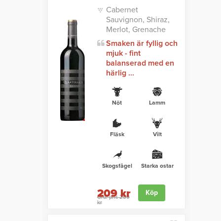
Cabernet
Sauvignon, Shiraz,
Merlot, Grenache
Smaken är fyllig och
mjuk - fint
balanserad med en
härlig ...
Nöt
Lamm
Fläsk
Vilt
Skogsfågel
Starka ostar
209 kr
Köp
Ord. pris 259
kr