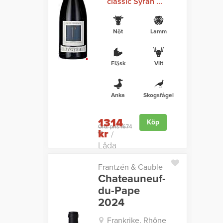
classic Syrah ...
Nöt
Lamm
Fläsk
Vilt
Anka
Skogsfågel
1314
Köp
Ord. pris 1674
kr
kr
/
Låda
Frantzén & Cauble
Chateauneuf-
du-Pape
2024
Frankrike, Rhône