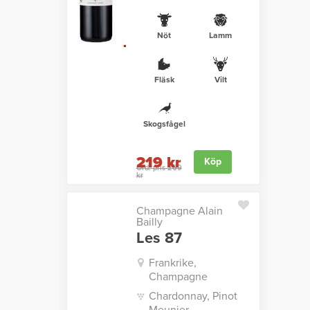
Nöt
Lamm
Fläsk
Vilt
Skogsfågel
219 kr
Köp
Ord. pris 269
kr
Champagne Alain
Bailly
Les 87
Frankrike,
Champagne
Chardonnay, Pinot