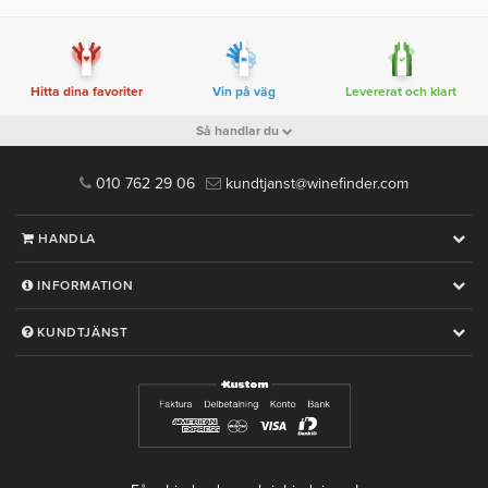
Hitta dina favoriter
Vin på väg
Levererat och klart
Så handlar du
010 762 29 06
kundtjanst@winefinder.com
HANDLA
INFORMATION
KUNDTJÄNST