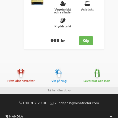
Vegetariskt
Asiatiskt
och sallader
Kryddstarkt
995 kr
Köp
Hitta dina favoriter
Vin på väg
Levererat och klart
Så handlar du
010 762 29 06
kundtjanst@winefinder.com
HANDLA