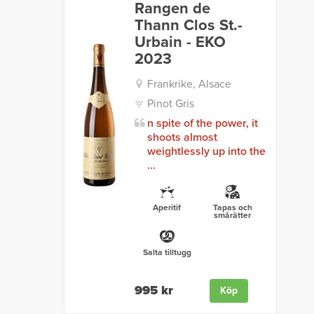
Rangen de
Thann Clos St.-
Urbain - EKO
2023
Frankrike, Alsace
Pinot Gris
n spite of the power, it
shoots almost
weightlessly up into the
...
Aperitif
Tapas och
smårätter
Salta tilltugg
995 kr
Köp