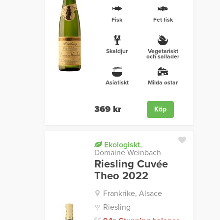
Fisk
Fet fisk
Skaldjur
Vegetariskt
och sallader
Asiatiskt
Milda ostar
369 kr
Köp
Ekologiskt,
Domaine Weinbach
Riesling Cuvée
Theo 2022
Frankrike, Alsace
Riesling