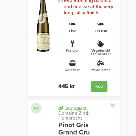
94p Stunning balance
and finesse at the very
long, silky finish ...
Fisk
Fet fisk
Skaldjur
Vegetariskt
och sallader
Asiatiskt
Milda ostar
445 kr
Köp
Ekologiskt,
Ny
Domaine Zind-
Humbrecht
Pinot Gris
Grand Cru