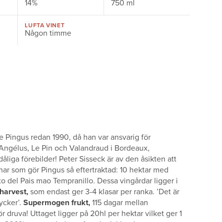
14%
750 ml
LUFTA VINET
Någon timme
e Pingus redan 1990, då han var ansvarig för
Angélus, Le Pin och Valandraud i Bordeaux,
iga förebilder! Peter Sisseck är av den åsikten att
enar som gör Pingus så eftertraktad: 10 hektar med
o del Pais mao Tempranillo. Dessa vingårdar ligger i
harvest,
som endast ger 3-4 klasar per ranka. ’Det är
ycker’.
Supermogen frukt,
115 dagar mellan
 druva! Uttaget ligger på 20hl per hektar vilket ger 1