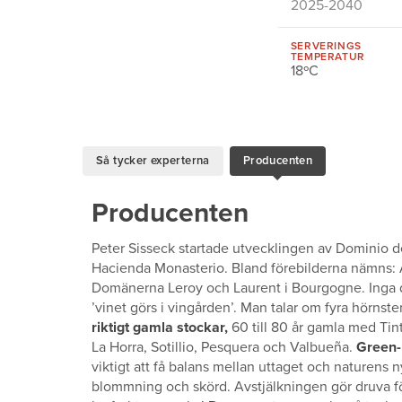
2025-2040
SERVERINGS
TEMPERATUR
18ºC
Så tycker experterna
Producenten
Producenten
Peter Sisseck startade utvecklingen av Dominio d
Hacienda Monasterio. Bland förebilderna nämns: 
Domänerna Leroy och Laurent i Bourgogne. Inga dål
’vinet görs i vingården’. Man talar om fyra hörnst
riktigt gamla stockar,
60 till 80 år gamla med Tint
La Horra, Sotillio, Pesquera och Valbueña.
Green-
viktigt att få balans mellan uttaget och naturens n
blommning och skörd. Avstjälkningen gör druva för