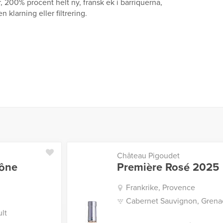
, 200% procent helt ny, fransk ek i barriquerna,
 klarning eller filtrering.
Château Pigoudet
hône
Première Rosé 2025
Frankrike, Provence
Cabernet Sauvignon, Grenac
lt