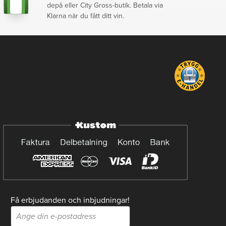
depå eller City Gross-butik. Betala via
Klarna när du fått ditt vin.
Få erbjudanden och inbjudningar!