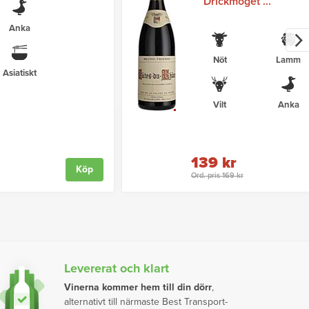
Drickmoget ...
Anka
Nöt
Lamm
Asiatiskt
Vilt
Anka
139 kr
Köp
Ord. pris 169 kr
Levererat och klart
Vinerna kommer hem till din dörr
,
alternativt till närmaste Best Transport-