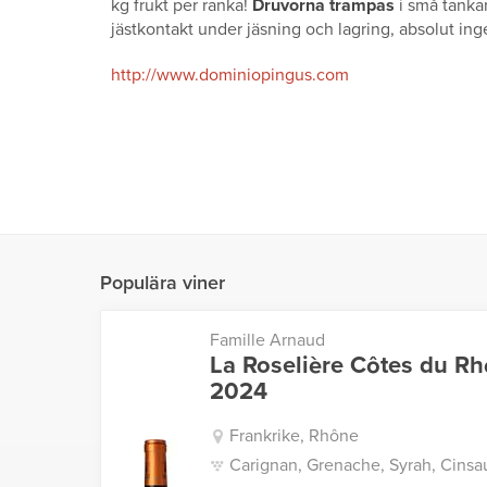
kg frukt per ranka!
Druvorna trampas
i små tankar
jästkontakt under jäsning och lagring, absolut ingen
http://www.dominiopingus.com
Populära viner
Famille Arnaud
La Roselière Côtes du R
2024
Frankrike, Rhône
Carignan, Grenache, Syrah, Cinsau