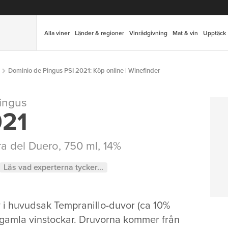
Alla viner
Länder & regioner
Vinrådgivning
Mat & vin
Upptäck
Dominio de Pingus PSI 2021: Köp online | Winefinder
ingus
021
ra del Duero
, 750 ml, 14%
Läs vad experterna tycker...
av i huvudsak Tempranillo-duvor (ca 10%
 gamla vinstockar. Druvorna kommer från