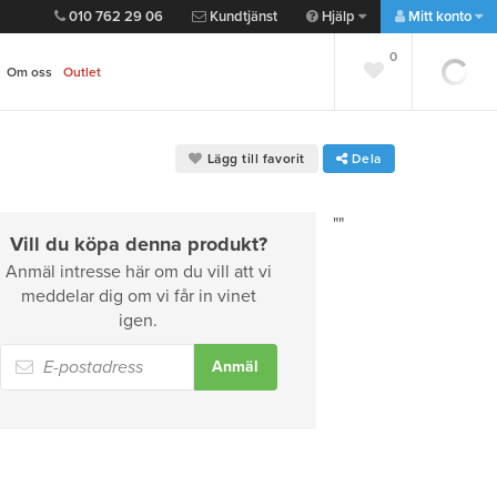
010 762 29 06
Kundtjänst
Hjälp
Mitt konto
0
0
Om oss
Outlet
Lägg till favorit
Dela
""
Vill du köpa denna produkt?
Anmäl intresse här om du vill att vi
meddelar dig om vi får in vinet
igen.
Anmäl