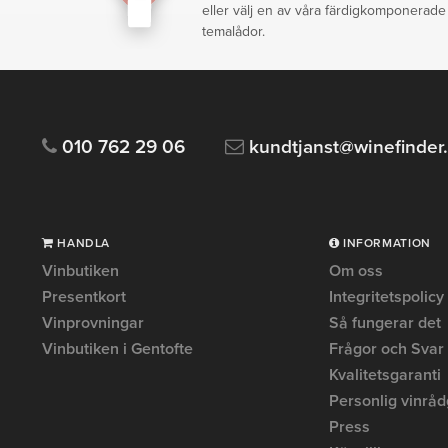
eller välj en av våra färdigkomponerade
temalådor.
010 762 29 06
kundtjanst@winefinder
HANDLA
INFORMATION
Vinbutiken
Om oss
Presentkort
Integritetspolicy
Vinprovningar
Så fungerar det
Vinbutiken i Gentofte
Frågor och Svar
Kvalitetsgaranti
Personlig vinråd
Press