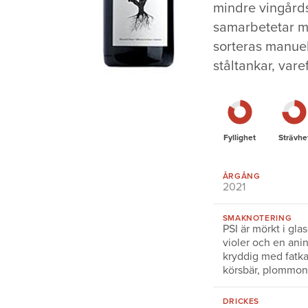
mindre vingårds
samarbetetar m
sorteras manuell
ståltankar, vare
Fyllighet
Strävhe
ÅRGÅNG
2021
SMAKNOTERING
PSI är mörkt i gla
violer och en ani
kryddig med fatk
körsbär, plommon,
DRICKES