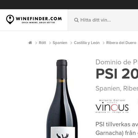
Rött
Spanien
Castilla y León
Ribera del Duero
Dominio de P
PSI 2
Spanien
,
Ribe
PSI tillverkas 
Garnacha) från