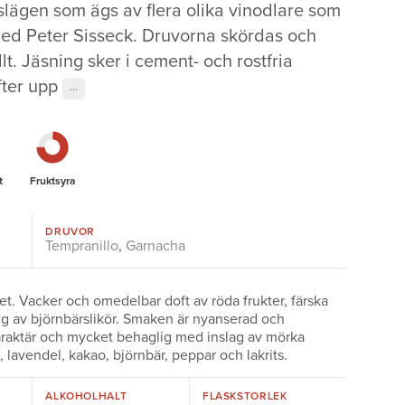
lägen som ägs av flera olika vinodlare som
ed Peter Sisseck. Druvorna skördas och
t. Jäsning sker i cement- och rostfria
fter upp
···
t
Fruktsyra
DRUVOR
Tempranillo
,
Garnacha
set. Vacker och omedelbar doft av röda frukter, färska
ng av björnbärslikör. Smaken är nyanserad och
araktär och mycket behaglig med inslag av mörka
 lavendel, kakao, björnbär, peppar och lakrits.
ALKOHOLHALT
FLASKSTORLEK