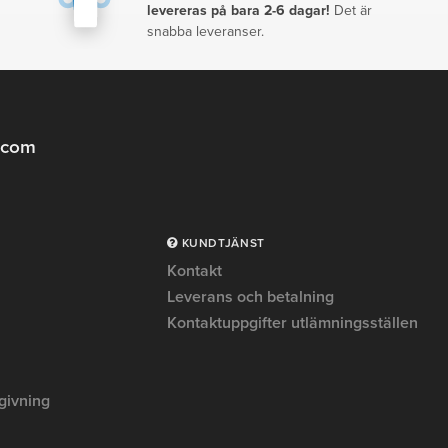
levereras på bara 2-6 dagar!
Det är
snabba leveranser.
.com
KUNDTJÄNST
Kontakt
Leverans och betalning
Kontaktuppgifter utlämningsställen
givning