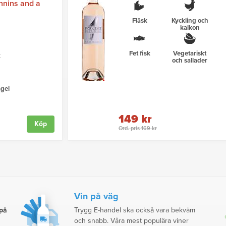
nnins and a
Fläsk
Kyckling och
kalkon
Fet fisk
Vegetariskt
k
och sallader
gel
149 kr
Köp
Ord. pris 169 kr
Vin på väg
 på
Trygg E-handel ska också vara bekväm
och snabb. Våra mest populära viner