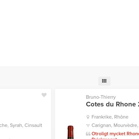
Bruno-Thierry
Cotes du Rhone 
Frankrike, Rhône
he, Syrah, Cinsault
Carignan, Mourvèdre,
Otroligt mycket Rhon