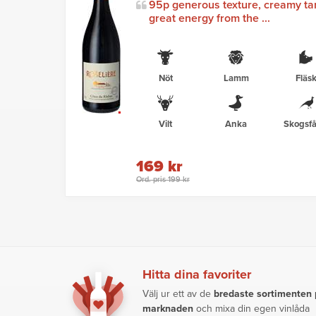
95p generous texture, creamy ta
great energy from the ...
Nöt
Lamm
Fläs
Vilt
Anka
Skogsfå
169 kr
Ord. pris 199 kr
Hitta dina favoriter
Välj ur ett av de
bredaste sortimenten
marknaden
och mixa din egen vinlåda