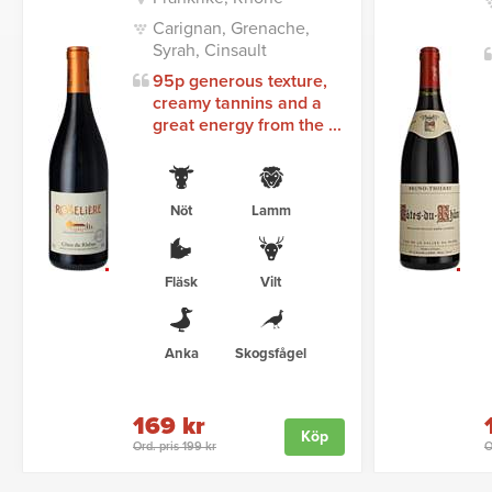
Carignan, Grenache,
Syrah, Cinsault
95p generous texture,
creamy tannins and a
great energy from the ...
Nöt
Lamm
Fläsk
Vilt
Anka
Skogsfågel
169 kr
Köp
Ord. pris 199 kr
O