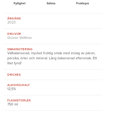
Fyllighet
Sötma
Fruktsyra
ÅRGÅNG
2023
DRUVOR
Grüner Veltliner
SMAKNOTERING
Välbalanserad, mycket fruktig smak med inslag av päron,
persika, örter och mineral. Lång balasnerad eftersmak. Ett
litet fynd!
DRICKES
ALKOHOLHALT
12,5%
FLASKSTORLEK
750 ml