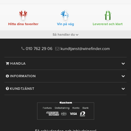
Hitta dina favoriter
Vin på väg
Levererat och klart
Så handlar du
010 762 29 06
kundtjanst@winefinder.com
HANDLA
INFORMATION
KUNDTJÄNST