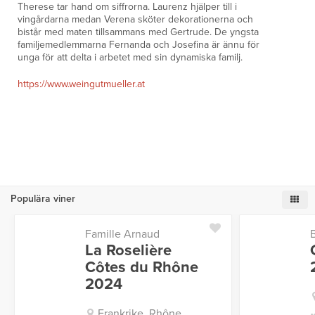
Therese tar hand om siffrorna. Laurenz hjälper till i
vingårdarna medan Verena sköter dekorationerna och
bistår med maten tillsammans med Gertrude. De yngsta
familjemedlemmarna Fernanda och Josefina är ännu för
unga för att delta i arbetet med sin dynamiska familj.
https://www.weingutmueller.at
Populära viner
Famille Arnaud
La Roselière
Côtes du Rhône
2024
Frankrike, Rhône