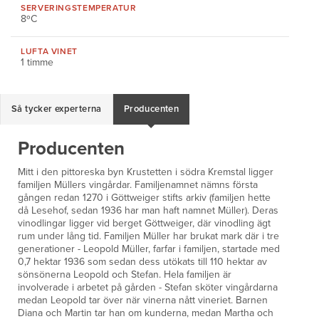
SERVERINGS
TEMPERATUR
8ºC
LUFTA VINET
1 timme
Så tycker experterna
Producenten
Producenten
Mitt i den pittoreska byn Krustetten i södra Kremstal ligger
familjen Müllers vingårdar. Familjenamnet nämns första
gången redan 1270 i Göttweiger stifts arkiv (familjen hette
då Lesehof, sedan 1936 har man haft namnet Müller). Deras
vinodlingar ligger vid berget Göttweiger, där vinodling ägt
rum under lång tid. Familjen Müller har brukat mark där i tre
generationer - Leopold Müller, farfar i familjen, startade med
0,7 hektar 1936 som sedan dess utökats till 110 hektar av
sönsönerna Leopold och Stefan. Hela familjen är
involverade i arbetet på gården - Stefan sköter vingårdarna
medan Leopold tar över när vinerna nått vineriet. Barnen
Diana och Martin tar han om kunderna, medan Martha och