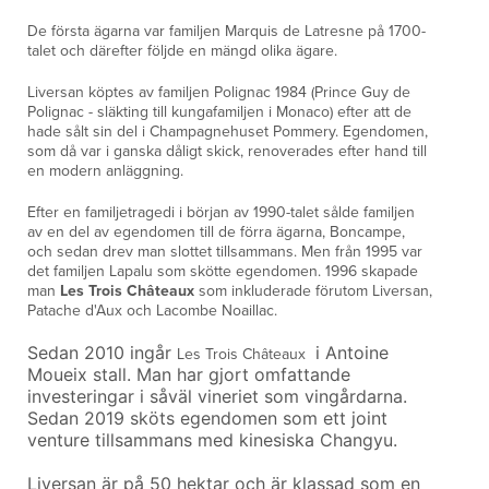
De första ägarna var familjen Marquis de Latresne på 1700-
talet och därefter följde en mängd olika ägare.
Liversan köptes av familjen Polignac 1984 (Prince Guy de
Polignac - släkting till kungafamiljen i Monaco) efter att de
hade sålt sin del i Champagnehuset Pommery. Egendomen,
som då var i ganska dåligt skick, renoverades efter hand till
en modern anläggning.
Efter en familjetragedi i början av 1990-talet sålde familjen
av en del av egendomen till de förra ägarna, Boncampe,
och sedan drev man slottet tillsammans. Men från 1995 var
det familjen Lapalu som skötte egendomen. 1996 skapade
man
Les Trois Châteaux
som inkluderade förutom Liversan,
Patache d'Aux och Lacombe Noaillac.
Sedan 2010 i
ngår
i Antoine
Les Trois Châteaux
Moueix stall. Man har gjort omfattande
investeringar i såväl vineriet som vingårdarna.
Sedan 2019 sköts egendomen som ett joint
venture tillsammans med kinesiska Changyu.
Liversan är på 50 hektar och är klassad som en