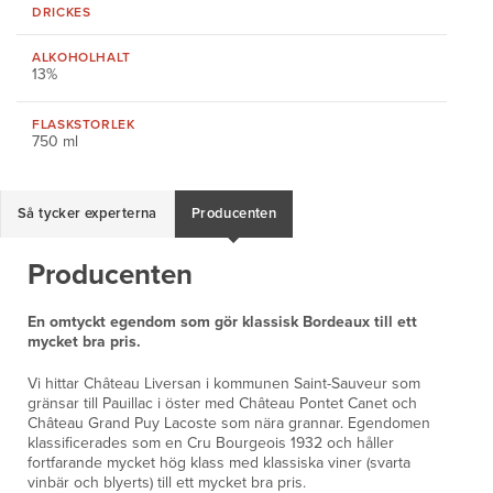
DRICKES
ALKOHOLHALT
13%
FLASKSTORLEK
750 ml
Så tycker experterna
Producenten
Producenten
En omtyckt egendom som gör klassisk Bordeaux till ett
mycket bra pris.
Vi hittar Château Liversan i kommunen Saint-Sauveur som
gränsar till Pauillac i öster med Château Pontet Canet och
Château Grand Puy Lacoste som nära grannar. Egendomen
klassificerades som en Cru Bourgeois 1932 och håller
fortfarande mycket hög klass med klassiska viner (svarta
vinbär och blyerts) till ett mycket bra pris.