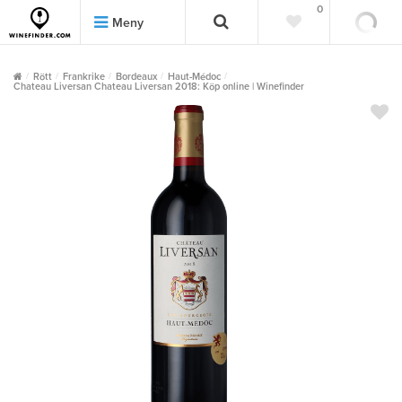
0
0
Meny
Rött
Frankrike
Bordeaux
Haut-Médoc
Chateau Liversan Chateau Liversan 2018: Köp online | Winefinder
""