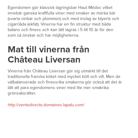
Egendomen gör klassisk lagringsbar Haut Médoc vilket
innebär ganska kraftfulla viner med smaker av mörka bär
(svarta vinbär och plommon) och med inslag av blyerts och
cigarrlåda (ekfat). Vinerna har en fin struktur med både
balans och finess och kan lätt lagras i 5 till 10 år för den
som så önskar och har möjligheterna.
Mat till vinerna från
Château Liversan
Vinerna från Château Liversan gör sig utmärkt till det
traditionella franska köket med mycket kött och vilt. Men de
välbalanserade och finessrika smakerna gör också att det är
lätt att para egendomens viner med lite mer smakrika
grönsaksrätter.
http://ventedirecte.domaines-lapalu.com/