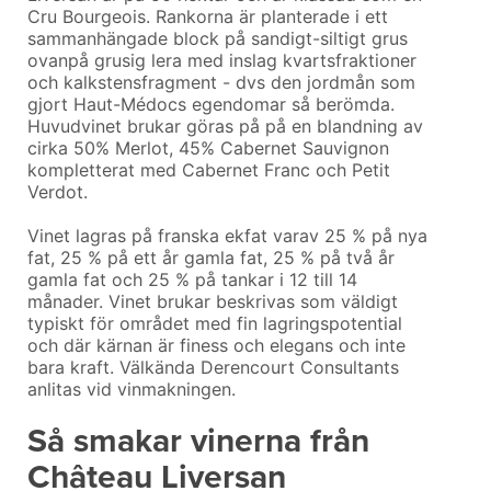
Cru Bourgeois.
Rankorna är planterade i ett
sammanhängade block på sandigt-siltigt grus
ovanpå grusig lera med inslag kvartsfraktioner
och kalkstensfragment - dvs den jordmån som
gjort Haut-Médocs egendomar så berömda.
Huvudvinet brukar göras på på en blandning av
cirka 50% Merlot, 45% Cabernet Sauvignon
kompletterat med Cabernet Franc och Petit
Verdot.
Vinet lagras på franska ekfat varav 25 % på nya
fat, 25 % på ett år gamla fat, 25 % på två år
gamla fat och 25 % på tankar i 12 till 14
månader. Vinet brukar beskrivas som väldigt
typiskt för området med fin lagringspotential
och där kärnan är finess och elegans och inte
bara kraft. Välkända Derencourt Consultants
anlitas vid vinmakningen.
Så smakar vinerna från
Château Liversan