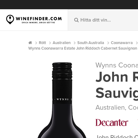
Rött
Australien
South Australia
Coonawarra
Wynns Coonawarra Estate John Riddoch Cabernet Sauvignon 2
Wynns Coona
John 
Sauvi
Australien
,
Co
John Riddoch C