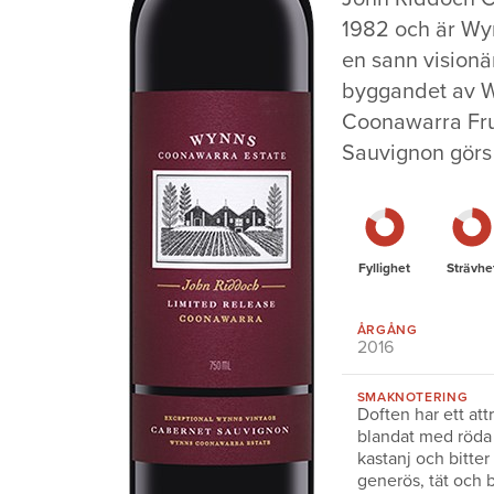
1982 och är Wyn
en sann visionä
byggandet av W
Coonawarra Fru
Sauvignon görs
Fyllighet
Strävhe
ÅRGÅNG
2016
SMAKNOTERING
Doften har ett at
blandat med röda
kastanj och bitte
generös, tät och b