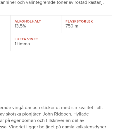
tanniner och välintegrerade toner av rostad kastanj,
ALKOHOLHALT
FLASKSTORLEK
13,5%
750 ml
LUFTA VINET
1 timma
de vingårdar och sticker ut med sin kvalitet i allt
1 av skotska pionjären John Riddoch. Hyllade
ar på egendomen och tillskriver en del av
ssa. Vineriet ligger beläget på gamla kalkstensdyner