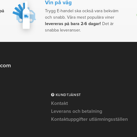
Vin på väg
 på
Trygg E-handel ska också vara bekväm
och snabb. Våra mest populära viner
levereras på bara 2-6 dagar!
Det är
snabba leveranser.
.com
KUNDTJÄNST
Kontakt
Leverans och betalning
Kontaktuppgifter utlämningsställen