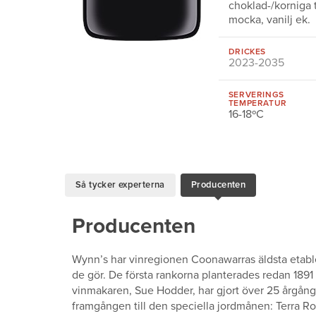
choklad-/korniga 
mocka, vanilj ek.
DRICKES
2023-2035
SERVERINGS
TEMPERATUR
16-18ºC
Så tycker experterna
Producenten
Producenten
Wynn’s har vinregionen Coonawarras äldsta etablera
de gör. De första rankorna planterades redan 189
vinmakaren, Sue Hodder, har gjort över 25 årgång
framgången till den speciella jordmånen: Terra Ro