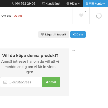
010 762 29 06
Kundtjänst
Hjälp
Mitt konto
0
0
Om oss
Outlet
Lägg till favorit
Dela
""
Vill du köpa denna produkt?
Anmäl intresse här om du vill att vi
meddelar dig om vi får in vinet
igen.
Anmäl