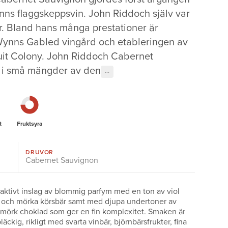
ns flaggskeppsvin. John Riddoch själv var
r. Bland hans många prestationer är
ynns Gabled vingård och etableringen av
it Colony. John Riddoch Cabernet
 i små mängder av den
···
t
Fruktsyra
DRUVOR
Cabernet Sauvignon
traktivt inslag av blommig parfym med en ton av viol
 och mörka körsbär samt med djupa undertoner av
r mörk choklad som ger en fin komplexitet. Smaken är
läckig, rikligt med svarta vinbär, björnbärsfrukter, fina