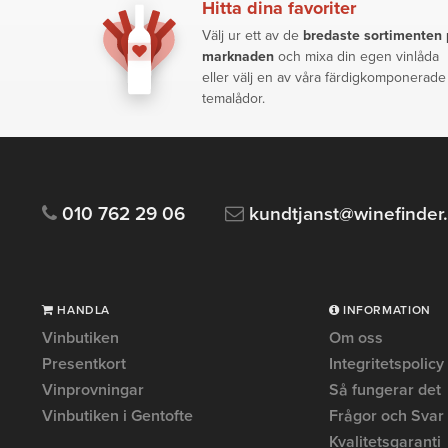
Hitta dina favoriter
Välj ur ett av de
bredaste sortimenten
marknaden
och mixa din egen vinlåda
eller välj en av våra färdigkomponerade
temalådor.
010 762 29 06
kundtjanst@winefinder
HANDLA
INFORMATION
Vinbutiken
Om oss
Presentkort
Integritetspolicy
Vinprovningar
Så fungerar det
Vinbutiken i Gentofte
Frågor och Svar
Kvalitetsgaranti