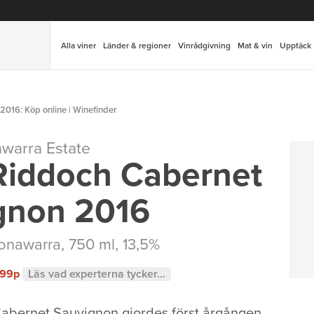
Alla viner
Länder & regioner
Vinrådgivning
Mat & vin
Upptäck
016: Köp online | Winefinder
warra Estate
Riddoch Cabernet
gnon 2016
onawarra
, 750 ml, 13,5%
99p
Läs vad experterna tycker...
abernet Sauvignon gjordes först årgången