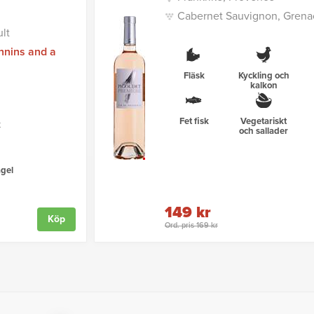
Cabernet Sauvignon, Grenac
lt
nnins and a
Fläsk
Kyckling och
kalkon
Fet fisk
Vegetariskt
k
och sallader
gel
149 kr
Köp
Ord. pris 169 kr