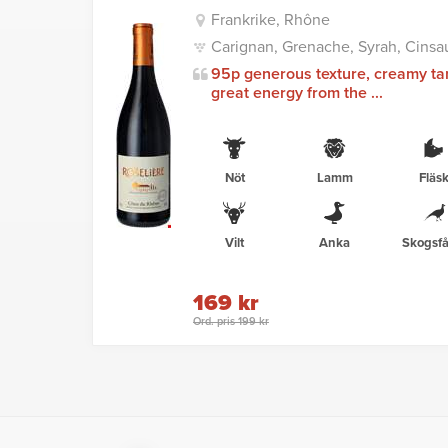
Frankrike, Rhône
Carignan, Grenache, Syrah, Cinsau
95p generous texture, creamy ta
great energy from the ...
Nöt
Lamm
Fläs
Vilt
Anka
Skogsfå
169 kr
Ord. pris 199 kr