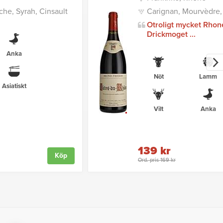
he, Syrah, Cinsault
Carignan, Mourvèdre,
Otroligt mycket Rhon
Drickmoget ...
Anka
Nöt
Lamm
Asiatiskt
Vilt
Anka
139 kr
Köp
Ord. pris 169 kr