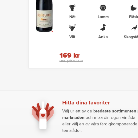
Nöt
Lamm
Fläs
Vilt
Anka
Skogsfå
169 kr
Ord. pris 199 kr
Hitta dina favoriter
Välj ur ett av de
bredaste sortimenten
marknaden
och mixa din egen vinlåda
eller välj en av våra färdigkomponerade
temalådor.