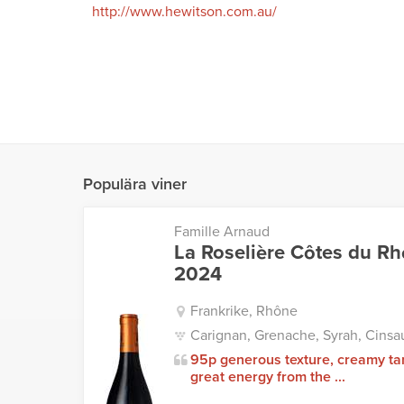
http://www.hewitson.com.au/
Populära viner
Famille Arnaud
La Roselière Côtes du R
2024
Frankrike, Rhône
Carignan, Grenache, Syrah, Cinsau
95p generous texture, creamy ta
great energy from the ...