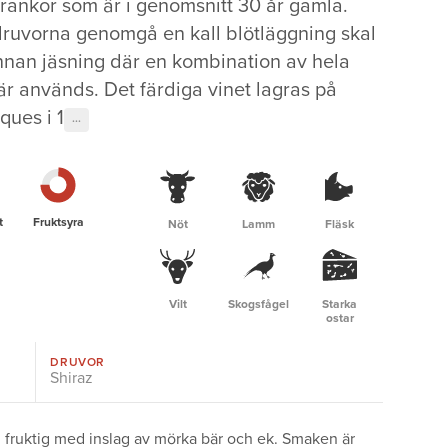
rankor som är i genomsnitt 30 år gamla.
 druvorna genomgå en kall blötläggning skal
innan jäsning där en kombination av hela
r används. Det färdiga vinet lagras på
ques i 1
···
t
Fruktsyra
Nöt
Lamm
Fläsk
Vilt
Skogsfågel
Starka
ostar
DRUVOR
Shiraz
h fruktig med inslag av mörka bär och ek. Smaken är