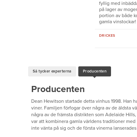
fyllig med inbädda
på lager av moge
portion av både kr
gamla vinstockar!
DRICKES
Så tycker experterna
Producenten
Producenten
Dean Hewitson startade detta vinhus 1998. Han ha
viner. Familjen förfogar över några av de äldsta vä
några av de främsta distrikten som Adelaide Hills
var att kombinera gamla världens traditioner med
inte vänta på sig och de första vinerna lanserade