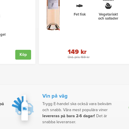
Fet fisk
Vegetariskt
k
och sallader
gel
149 kr
Köp
Ord. pris 169 kr
Vin på väg
 på
Trygg E-handel ska också vara bekväm
och snabb. Våra mest populära viner
levereras på bara 2-6 dagar!
Det är
snabba leveranser.