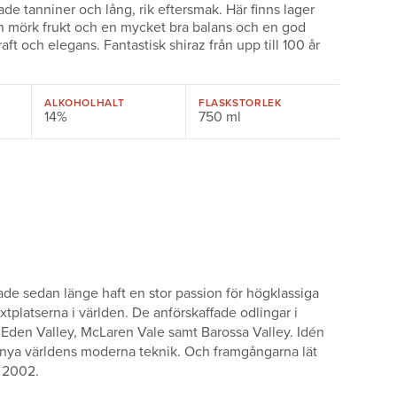
de tanniner och lång, rik eftersmak. Här finns lager
n mörk frukt och en mycket bra balans och en god
aft och elegans. Fantastisk shiraz från upp till 100 år
ALKOHOLHALT
FLASKSTORLEK
14%
750 ml
de sedan länge haft en stor passion för högklassiga
xtplatserna i världen. De anförskaffade odlingar i
, Eden Valley, McLaren Vale samt Barossa Valley. Idén
 nya världens moderna teknik. Och framgångarna lät
s 2002.