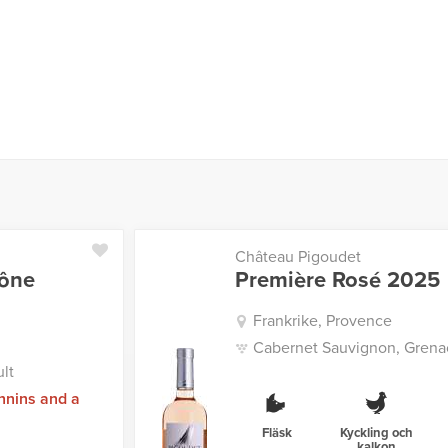
Château Pigoudet
hône
Première Rosé 2025
Frankrike, Provence
Cabernet Sauvignon, Grenac
lt
nnins and a
Fläsk
Kyckling och
kalkon