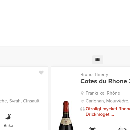
Bruno-Thierry
Cotes du Rhone 
Frankrike, Rhône
he, Syrah, Cinsault
Carignan, Mourvèdre,
Otroligt mycket Rhon
Drickmoget ...
Anka