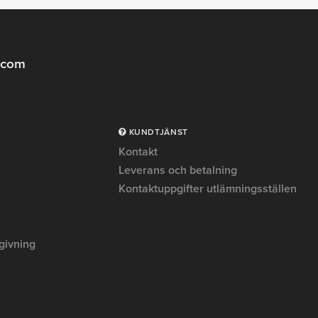
.com
KUNDTJÄNST
Kontakt
Leverans och betalning
Kontaktuppgifter utlämningsställen
givning