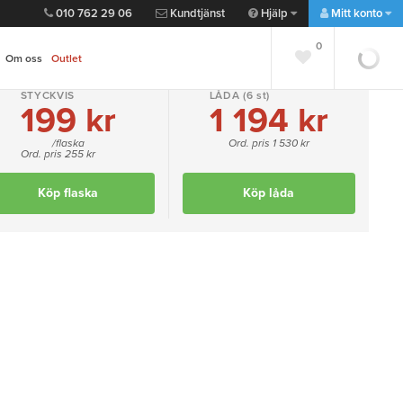
010 762 29 06
Kundtjänst
Hjälp
Mitt konto
0
0
Om oss
Outlet
STYCKVIS
LÅDA
(6 st)
199 kr
1 194 kr
Lägg till favorit
Dela
/flaska
Ord. pris 1 530 kr
Ord. pris 255 kr
""
Köp flaska
Köp låda