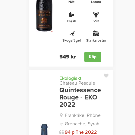
Nöt
Lamm
Fläsk
Vilt
Skogsfågel
Starka ostar
549 kr
Köp
Ekologiskt,
Chateau Pesquie
Quintessence
Rouge - EKO
2022
Frankrike, Rhône
Grenache, Syrah
94 p The 2022