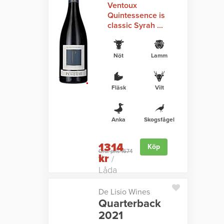
Ventoux
Quintessence is
classic Syrah ...
Nöt
Lamm
Fläsk
Vilt
Anka
Skogsfågel
1314
Köp
Ord. pris 1674
kr
kr
/
Låda
De Lisio Wines
Quarterback
2021