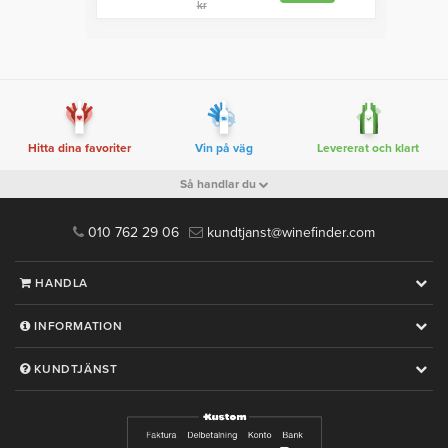
kr
Hitta dina favoriter
Vin på väg
Levererat och klart
Så handlar du
010 762 29 06
kundtjanst@winefinder.com
HANDLA
INFORMATION
KUNDTJÄNST