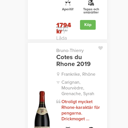
Aperitif
Tapas och
smårätter
1794
Köp
Ord. pris
kr
2094 kr
/
Låda
Bruno-Thierry
Cotes du
Rhone 2019
Frankrike, Rhône
Carignan,
Mourvèdre,
Grenache, Syrah
Otroligt mycket
Rhone-karaktär för
pengarna.
Drickmoget ...