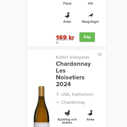
Fläsk
Vilt
Anka
Skogsfågel
169 kr
Köp
Ord. pris 199
kr
Kistler Vineyards
Chardonnay
Les
Noisetiers
2024
USA, Kalifornien
Chardonnay
Kyckling och
Anka
kalkon