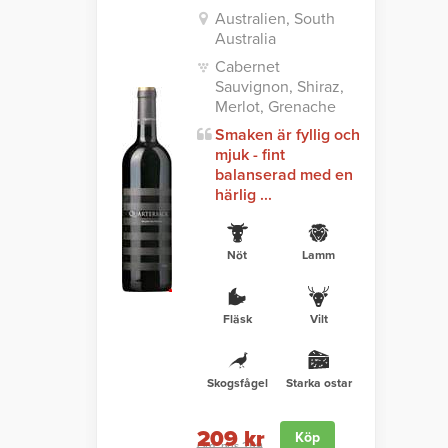
Australien, South
Australia
Cabernet
Sauvignon, Shiraz,
Merlot, Grenache
Smaken är fyllig och
mjuk - fint
balanserad med en
härlig ...
Nöt
Lamm
Fläsk
Vilt
Skogsfågel
Starka ostar
209 kr
Köp
Ord. pris 259