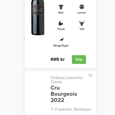
Nöt
Lamm
Fläsk
Vilt
Skogsfågel
695 kr
Köp
Château Lamothe-
Cissac
Cru
Bourgeois
2022
Frankrike, Bordeaux