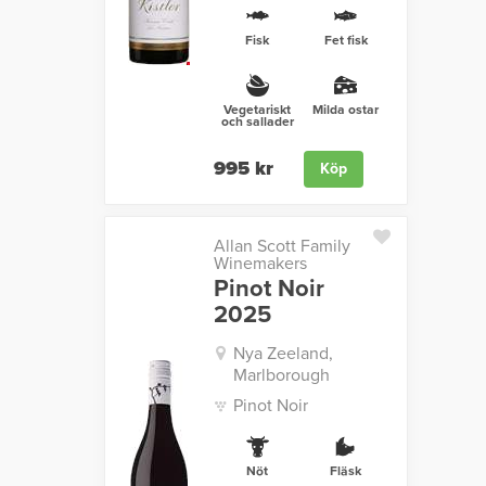
Fisk
Fet fisk
Vegetariskt
Milda ostar
och sallader
995 kr
Köp
Allan Scott Family
Winemakers
Pinot Noir
2025
Nya Zeeland,
Marlborough
Pinot Noir
Nöt
Fläsk