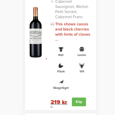
Cabernet
Sauvignon, Merlot,
Petit Verdot,
Cabernet Franc
This shows cassis
and black cherries
with hints of cloves
...
Nöt
Lamm
Fläsk
Vilt
Skogsfågel
219 kr
Köp
Ord. pris 269
kr