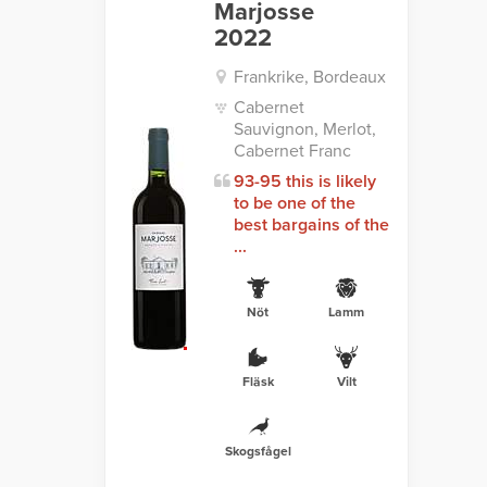
Marjosse
2022
Frankrike, Bordeaux
Cabernet
Sauvignon, Merlot,
Cabernet Franc
93-95 this is likely
to be one of the
best bargains of the
...
Nöt
Lamm
Fläsk
Vilt
Skogsfågel