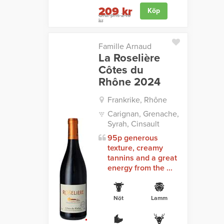
209 kr
Köp
Ord. pris 249
kr
Famille Arnaud
La Roselière
Côtes du
Rhône 2024
Frankrike, Rhône
Carignan, Grenache,
Syrah, Cinsault
95p generous
texture, creamy
tannins and a great
energy from the ...
Nöt
Lamm