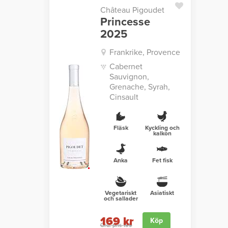
Château Pigoudet
Princesse
2025
Frankrike, Provence
Cabernet
Sauvignon,
Grenache, Syrah,
Cinsault
Fläsk
Kyckling och
kalkon
Anka
Fet fisk
Vegetariskt
Asiatiskt
och sallader
169 kr
Köp
Ord. pris 199