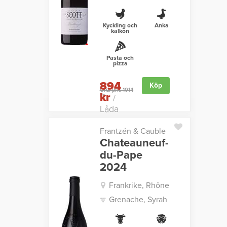
Kyckling och
Anka
kalkon
Pasta och
pizza
894
Köp
Ord. pris 1014
kr
kr
/
Låda
Frantzén & Cauble
Chateauneuf-
du-Pape
2024
Frankrike, Rhône
Grenache, Syrah