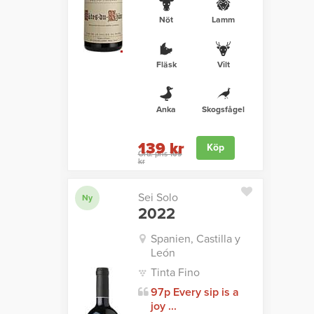
Nöt
Lamm
Fläsk
Vilt
Anka
Skogsfågel
139 kr
Köp
Ord. pris 169
kr
Sei Solo
Ny
2022
Spanien, Castilla y
León
Tinta Fino
97p Every sip is a
joy ...