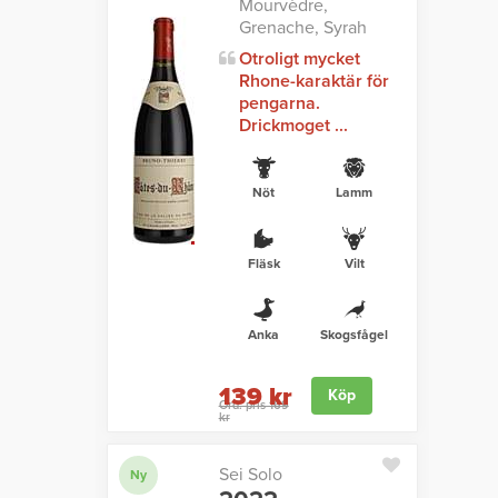
Mourvèdre,
Grenache, Syrah
Otroligt mycket
Rhone-karaktär för
pengarna.
Drickmoget ...
Nöt
Lamm
Fläsk
Vilt
Anka
Skogsfågel
139 kr
Köp
Ord. pris 169
kr
Sei Solo
Ny