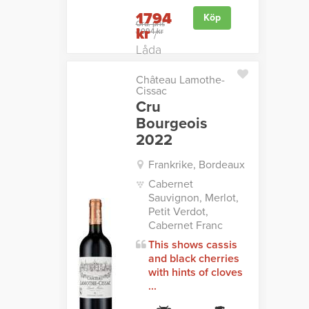
1794
Köp
Ord. pris
kr
2094 kr
/
Låda
Château Lamothe-
Cissac
Cru
Bourgeois
2022
Frankrike, Bordeaux
Cabernet
Sauvignon, Merlot,
Petit Verdot,
Cabernet Franc
This shows cassis
and black cherries
with hints of cloves
...