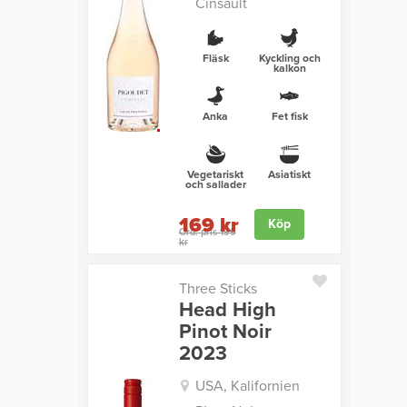
Cinsault
Fläsk
Kyckling och
kalkon
Anka
Fet fisk
Vegetariskt
Asiatiskt
och sallader
169 kr
Köp
Ord. pris 199
kr
Three Sticks
Head High
Pinot Noir
2023
USA, Kalifornien