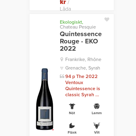
kr
kr
/
Låda
Ekologiskt,
Chateau Pesquie
Quintessence
Rouge - EKO
2022
Frankrike, Rhône
Grenache, Syrah
94 p The 2022
Ventoux
Quintessence is
classic Syrah ...
Nöt
Lamm
Fläsk
Vilt