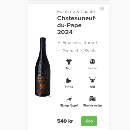
Frantzén & Cauble
Chateauneuf-
du-Pape
2024
Frankrike, Rhône
Grenache, Syrah
Nöt
Lamm
Fläsk
Vilt
Skogsfågel
Starka ostar
549 kr
Köp