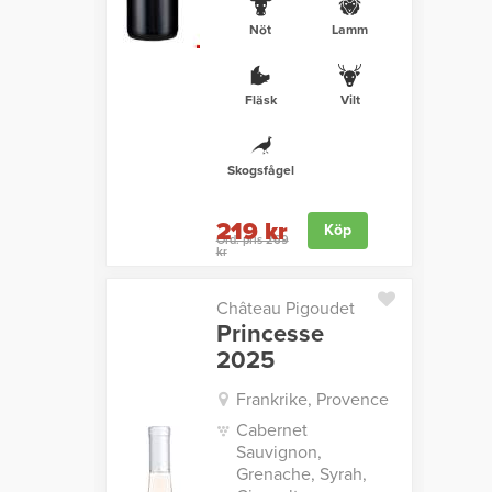
Nöt
Lamm
Fläsk
Vilt
Skogsfågel
219 kr
Köp
Ord. pris 269
kr
Château Pigoudet
Princesse
2025
Frankrike, Provence
Cabernet
Sauvignon,
Grenache, Syrah,