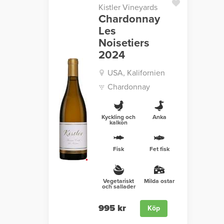
Kistler Vineyards
Chardonnay
Les
Noisetiers
2024
USA, Kalifornien
Chardonnay
Kyckling och
Anka
kalkon
Fisk
Fet fisk
Vegetariskt
Milda ostar
och sallader
995 kr
Köp