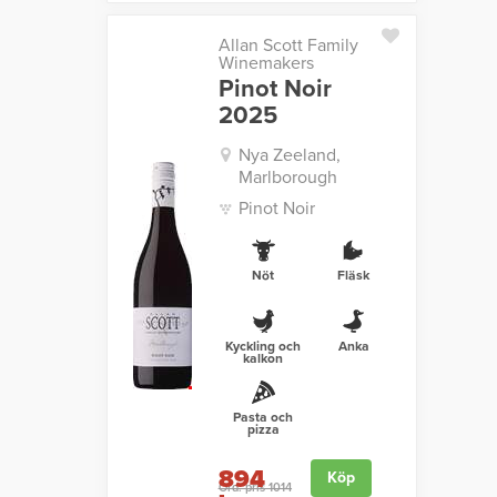
Allan Scott Family
Winemakers
Pinot Noir
2025
Nya Zeeland,
Marlborough
Pinot Noir
Nöt
Fläsk
Kyckling och
Anka
kalkon
Pasta och
pizza
894
Köp
Ord. pris 1014