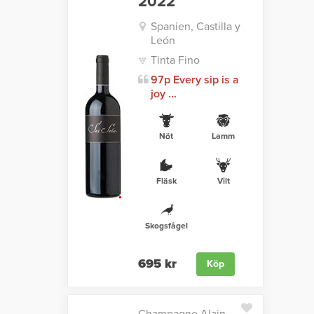
2022
Spanien, Castilla y
León
Tinta Fino
97p Every sip is a
joy ...
Nöt
Lamm
Fläsk
Vilt
Skogsfågel
695 kr
Köp