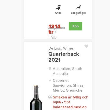
Anka
Skogsfågel
1314
Köp
Ord. pris 1674
kr
kr
/
Låda
De Lisio Wines
Quarterback
2021
Australien, South
Australia
Cabernet
Sauvignon, Shiraz,
Merlot, Grenache
Smaken är fyllig och
mjuk - fint
balanserad med en