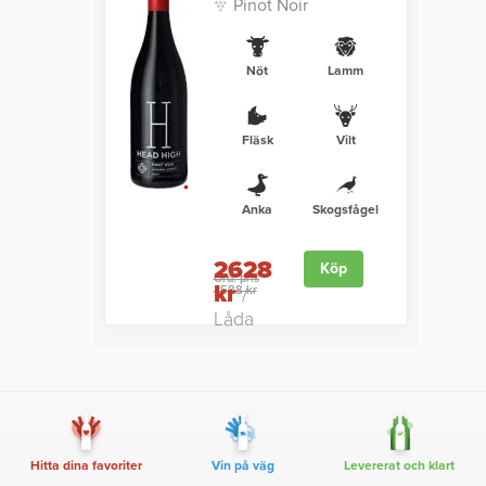
Pinot Noir
Nöt
Lamm
Fläsk
Vilt
Anka
Skogsfågel
2628
Köp
Ord. pris
kr
3588 kr
/
Låda
Hitta dina favoriter
Vin på väg
Levererat och klart