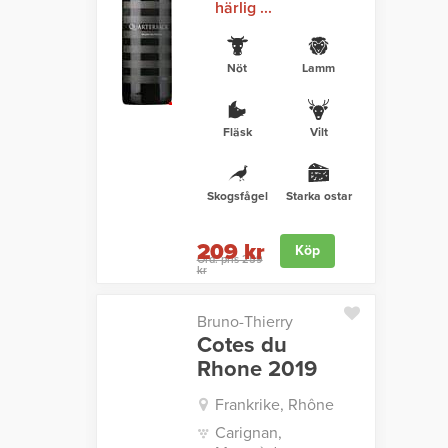
härlig ...
Nöt
Lamm
Fläsk
Vilt
Skogsfågel
Starka ostar
209 kr
Köp
Ord. pris 259
kr
Bruno-Thierry
Cotes du
Rhone 2019
Frankrike, Rhône
Carignan,