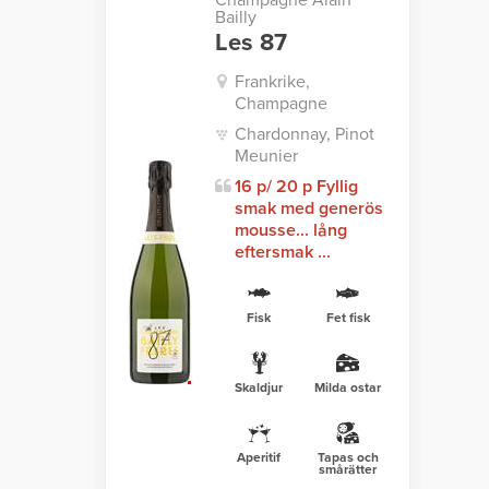
Champagne Alain
Bailly
Les 87
Frankrike,
Champagne
Chardonnay, Pinot
Meunier
16 p/ 20 p Fyllig
smak med generös
mousse... lång
eftersmak ...
Fisk
Fet fisk
Skaldjur
Milda ostar
Aperitif
Tapas och
smårätter