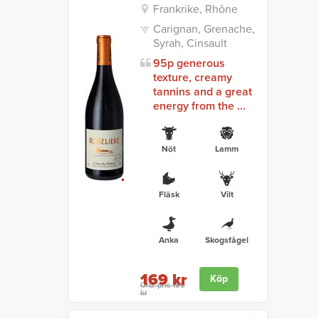
Frankrike, Rhône
Carignan, Grenache,
Syrah, Cinsault
95p generous
texture, creamy
tannins and a great
energy from the ...
Nöt
Lamm
Fläsk
Vilt
Anka
Skogsfågel
169 kr
Köp
Ord. pris 199
kr