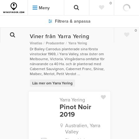
0
Meny
Filtrera & anpassa
0
Viner från Yarra Yering
Vinatlas
Producenter
Yarra Yering
Dr Bailey Carrodus planterade sina första
vinstockar 1969, i Yarra Valley, strax öster om
Melbourne, Victoria. Vingårdarna omfattar för
närvarande ca 40 Ha. och är planterad med
Cabernet Sauvignon, Cabernet Franc, Shiraz,
Malbec, Merlot, Petit Verdot ...
Läs mer om Yarra Yering
Yarra Yering
Pinot Noir
2019
Australien, Yarra
Valley