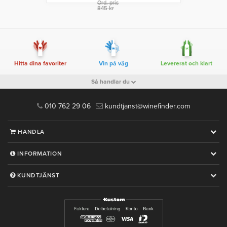
Ord. pris
845 kr
Hitta dina favoriter
Vin på väg
Levererat och klart
Så handlar du
010 762 29 06
kundtjanst@winefinder.com
HANDLA
INFORMATION
KUNDTJÄNST