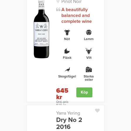
Pinot Noir
A beautifully
balanced and
complete wine
Nöt
Lamm
Fläsk
Vilt
Skogsfågel
Starka
ostar
645
Köp
kr
Ord. pris
825 kr
Yarra Yering
Dry No 2
2016