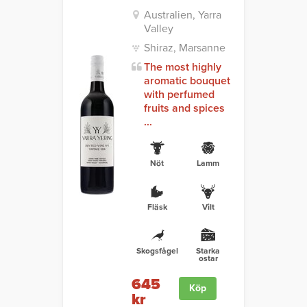
Australien, Yarra
Valley
Shiraz, Marsanne
The most highly
aromatic bouquet
with perfumed
fruits and spices
...
Nöt
Lamm
Fläsk
Vilt
Skogsfågel
Starka
ostar
645
Köp
kr