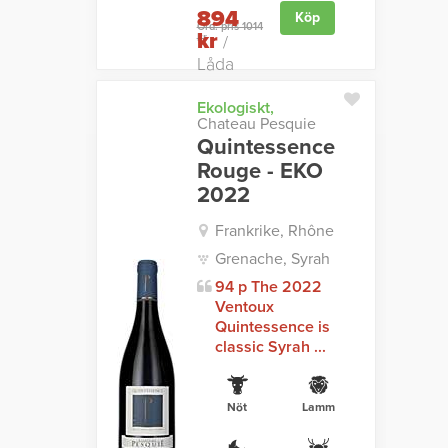
894
Köp
Ord. pris 1014
kr
kr
/
Låda
Ekologiskt,
Chateau Pesquie
Quintessence
Rouge - EKO
2022
Frankrike, Rhône
Grenache, Syrah
94 p The 2022
Ventoux
Quintessence is
classic Syrah ...
Nöt
Lamm