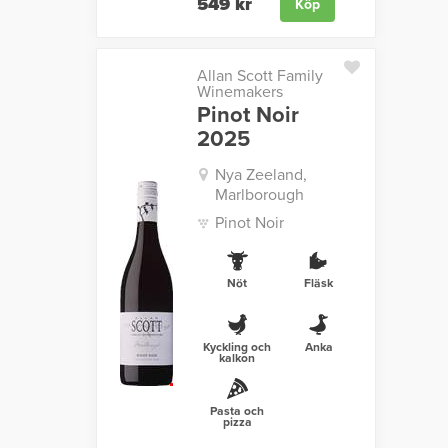
549 kr
Köp
Allan Scott Family
Winemakers
Pinot Noir
2025
Nya Zeeland,
Marlborough
Pinot Noir
Nöt
Fläsk
Kyckling och
Anka
kalkon
Pasta och
pizza