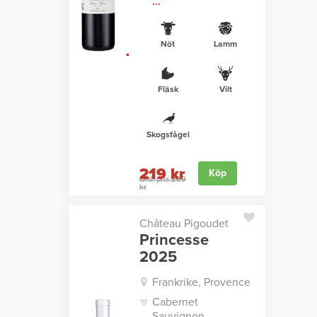
...
Nöt
Lamm
Fläsk
Vilt
Skogsfågel
219 kr
Köp
Ord. pris 269
kr
Château Pigoudet
Princesse
2025
Frankrike, Provence
Cabernet
Sauvignon,