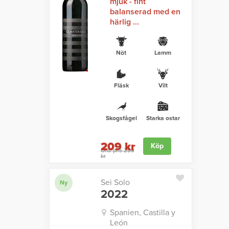
mjuk - fint
balanserad med en
härlig ...
Nöt
Lamm
Fläsk
Vilt
Skogsfågel
Starka ostar
209 kr
Köp
Ord. pris 259
kr
Sei Solo
Ny
2022
Spanien, Castilla y
León