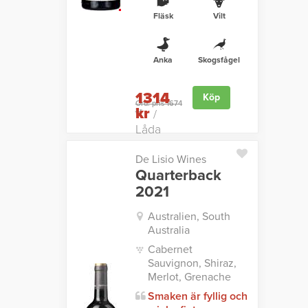
Fläsk
Vilt
Anka
Skogsfågel
1314
Köp
Ord. pris 1674
kr
kr
/
Låda
De Lisio Wines
Quarterback
2021
Australien, South
Australia
Cabernet
Sauvignon, Shiraz,
Merlot, Grenache
Smaken är fyllig och