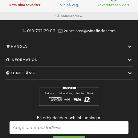
Hitta dina favoriter
Vin på väg
Levererat och klart
Så handlar du
010 762 29 06
kundtjanst@winefinder.com
HANDLA
INFORMATION
KUNDTJÄNST
Få erbjudanden och inbjudningar!