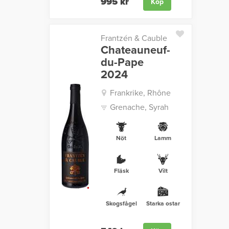
995 kr
Köp
Frantzén & Cauble
Chateauneuf-
du-Pape
2024
Frankrike, Rhône
Grenache, Syrah
Nöt
Lamm
Fläsk
Vilt
Skogsfågel
Starka ostar