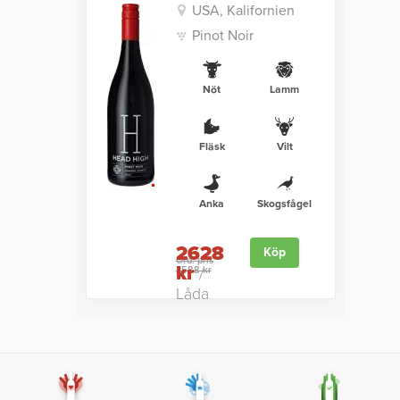
USA, Kalifornien
Pinot Noir
Nöt
Lamm
Fläsk
Vilt
Anka
Skogsfågel
2628
Köp
Ord. pris
kr
3588 kr
/
Låda