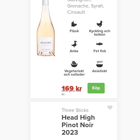
Grenache, Syrah,
Cinsault
Fläsk
Kyckling och
kalkon
Anka
Fet fisk
Vegetariskt
Asiatiskt
och sallader
169 kr
Köp
Ord. pris 199
kr
Three Sticks
Head High
Pinot Noir
2023