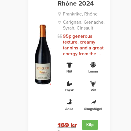
Rhône 2024
Frankrike, Rhône
Carignan, Grenache,
Syrah, Cinsault
95p generous
texture, creamy
tannins and a great
energy from the ...
Nöt
Lamm
Fläsk
Vilt
Anka
Skogsfågel
169 kr
Köp
Ord. pris 199
kr