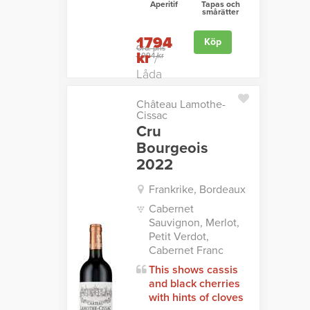
Aperitif
Tapas och
smårätter
1794
Köp
Ord. pris
kr
2094 kr
/
Låda
Château Lamothe-
Cissac
Cru
Bourgeois
2022
Frankrike, Bordeaux
Cabernet
Sauvignon, Merlot,
Petit Verdot,
Cabernet Franc
This shows cassis
and black cherries
with hints of cloves