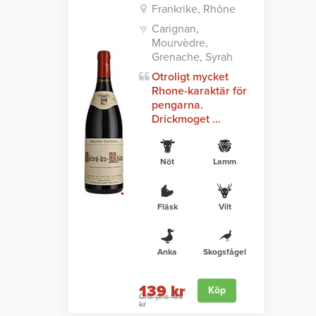
Frankrike, Rhône
Carignan,
Mourvèdre,
Grenache, Syrah
Otroligt mycket
Rhone-karaktär för
pengarna.
Drickmoget ...
Nöt
Lamm
Fläsk
Vilt
Anka
Skogsfågel
139 kr
Köp
Ord. pris 169
kr