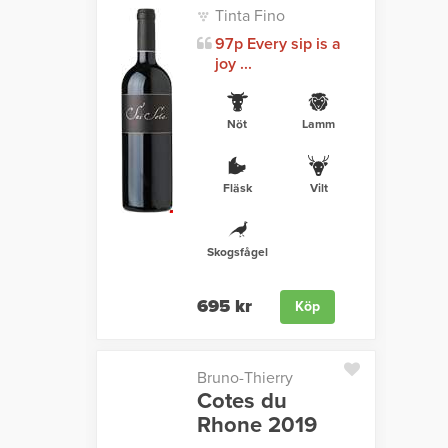
Tinta Fino
97p Every sip is a
joy ...
Nöt
Lamm
Fläsk
Vilt
Skogsfågel
695 kr
Köp
Bruno-Thierry
Cotes du
Rhone 2019