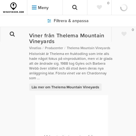
0
Meny
Filtrera & anpassa
0
Viner från Thelema Mountain
Vineyards
Vinatlas
Producenter
Thelema Mountain Vineyards
Historiskt är Thelema en fruktodling som inte alls
hade något fokus på vinproduktion, men vi är glada
att de ändrade sig. 1988 tog Gyles och Barbera
Webb över stället och då stod även deras nya
anläggning klar. Första vinet var en Chardonnay
som ...
Läs mer om Thelema Mountain Vineyards