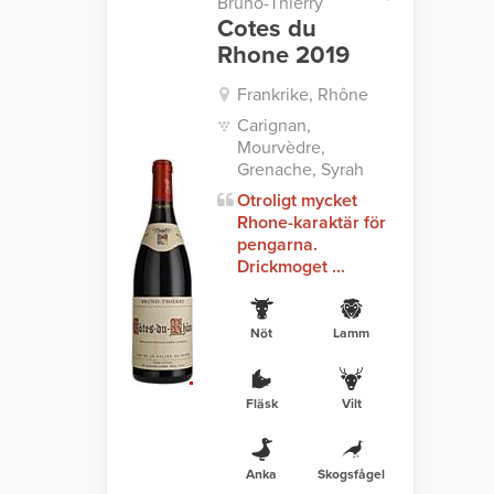
Bruno-Thierry
Cotes du
Rhone 2019
Frankrike, Rhône
Carignan,
Mourvèdre,
Grenache, Syrah
Otroligt mycket
Rhone-karaktär för
pengarna.
Drickmoget ...
Nöt
Lamm
Fläsk
Vilt
Anka
Skogsfågel