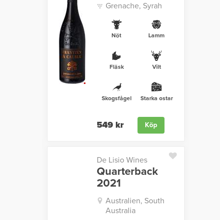
Grenache, Syrah
Nöt
Lamm
Fläsk
Vilt
Skogsfågel
Starka ostar
549 kr
Köp
De Lisio Wines
Quarterback
2021
Australien, South
Australia