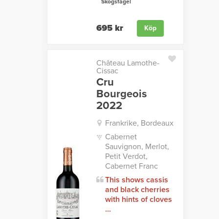
Skogsfågel
695 kr
Köp
Château Lamothe-
Cissac
Cru
Bourgeois
2022
Frankrike, Bordeaux
Cabernet
Sauvignon, Merlot,
Petit Verdot,
Cabernet Franc
This shows cassis
and black cherries
with hints of cloves
...