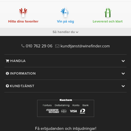
Hitta dina favoriter
Vin på väg
Levererat och klart
Så handlar du
010 762 29 06
kundtjanst@winefinder.com
HANDLA
INFORMATION
KUNDTJÄNST
Få erbjudanden och inbjudningar!