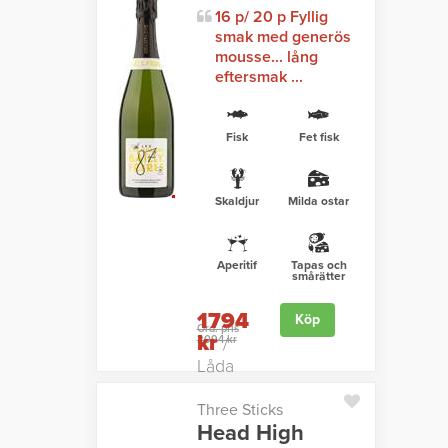
16 p/ 20 p Fyllig
smak med generös
mousse... lång
eftersmak ...
Fisk
Fet fisk
Skaldjur
Milda ostar
Aperitif
Tapas och
smårätter
1794
Köp
Ord. pris
kr
2094 kr
/
Låda
Three Sticks
Head High