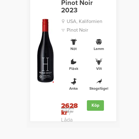
Pinot Noir
2023
USA, Kalifornien
Pinot Noir
Nöt
Lamm
Fläsk
Vilt
Anka
Skogsfågel
2628
Köp
Ord. pris
kr
3588 kr
/
Låda