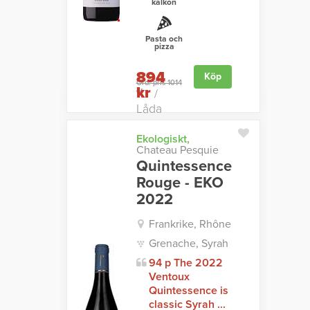
kalkon
Pasta och
pizza
894
Köp
Ord. pris 1014
kr
kr
/
Låda
Ekologiskt,
Chateau Pesquie
Quintessence
Rouge - EKO
2022
Frankrike, Rhône
Grenache, Syrah
94 p The 2022
Ventoux
Quintessence is
classic Syrah ...