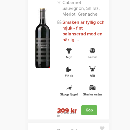
Cabernet
Sauvignon, Shiraz,
Merlot, Grenache
Smaken är fyllig och
mjuk - fint
balanserad med en
härlig ...
Nöt
Lamm
Fläsk
Vilt
Skogsfågel
Starka ostar
209 kr
Köp
Ord. pris 259
kr