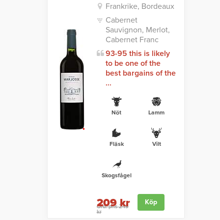
Frankrike, Bordeaux
Cabernet
Sauvignon, Merlot,
Cabernet Franc
93-95 this is likely
to be one of the
best bargains of the
...
Nöt
Lamm
Fläsk
Vilt
Skogsfågel
209 kr
Köp
Ord. pris 249
kr