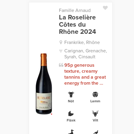
Famille Arnaud
La Roselière
Côtes du
Rhône 2024
Frankrike, Rhône
Carignan, Grenache,
Syrah, Cinsault
95p generous
texture, creamy
tannins and a great
energy from the ...
Nöt
Lamm
Fläsk
Vilt