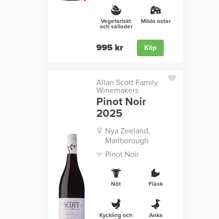
Vegetariskt
Milda ostar
och sallader
995 kr
Köp
Allan Scott Family
Winemakers
Pinot Noir
2025
Nya Zeeland,
Marlborough
Pinot Noir
Nöt
Fläsk
Kyckling och
Anka