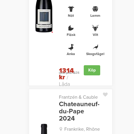
Nöt
Lamm
Fläsk
Vilt
Anka
Skogsfågel
1314
Köp
Ord. pris 1674
kr
kr
/
Låda
Frantzén & Cauble
Chateauneuf-
du-Pape
2024
Frankrike, Rhône