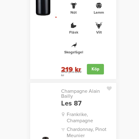
Nöt
Lamm
Fläsk
Vilt
Skogsfågel
219 kr
Köp
Ord. pris 269
kr
Champagne Alain
Bailly
Les 87
Frankrike,
Champagne
Chardonnay, Pinot
Meunier