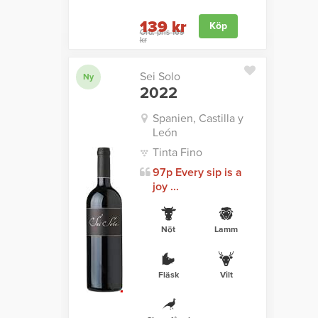
139 kr
Köp
Ord. pris 169
kr
Sei Solo
Ny
2022
Spanien, Castilla y
León
Tinta Fino
97p Every sip is a
joy ...
Nöt
Lamm
Fläsk
Vilt