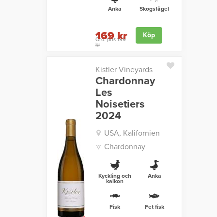
Anka
Skogsfågel
169 kr
Köp
Ord. pris 199
kr
Kistler Vineyards
Chardonnay
Les
Noisetiers
2024
USA, Kalifornien
Chardonnay
Kyckling och
Anka
kalkon
Fisk
Fet fisk