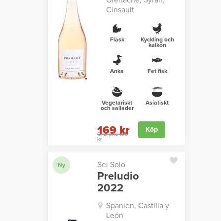
Grenache, Syrah,
Cinsault
Fläsk
Kyckling och
kalkon
Anka
Fet fisk
Vegetariskt
Asiatiskt
och sallader
169 kr
Köp
Ord. pris 199
kr
Sei Solo
Ny
Preludio
2022
Spanien, Castilla y
León