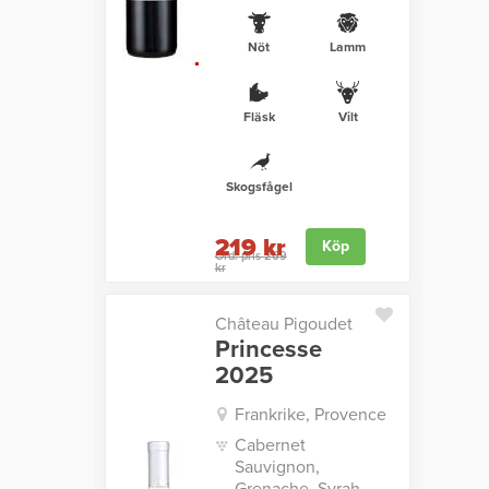
Nöt
Lamm
Fläsk
Vilt
Skogsfågel
219 kr
Köp
Ord. pris 269
kr
Château Pigoudet
Princesse
2025
Frankrike, Provence
Cabernet
Sauvignon,