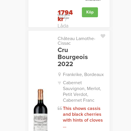
1794
Köp
Ord. pris
kr
2094 kr
/
Låda
Château Lamothe-
Cissac
Cru
Bourgeois
2022
Frankrike, Bordeaux
Cabernet
Sauvignon, Merlot,
Petit Verdot,
Cabernet Franc
This shows cassis
and black cherries
with hints of cloves
...