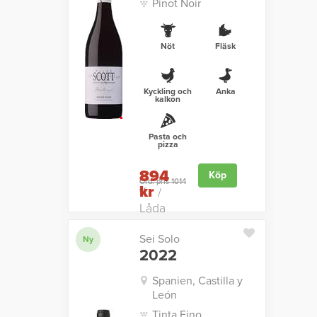
Pinot Noir
Nöt
Fläsk
Kyckling och
Anka
kalkon
Pasta och
pizza
894
Köp
Ord. pris 1014
kr
kr
/
Låda
Sei Solo
Ny
2022
Spanien, Castilla y
León
Tinta Fino