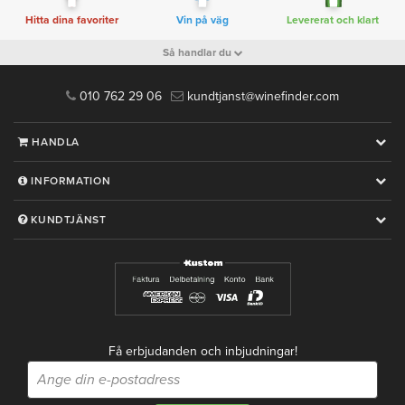
Hitta dina favoriter
Vin på väg
Levererat och klart
Så handlar du
010 762 29 06
kundtjanst@winefinder.com
HANDLA
INFORMATION
KUNDTJÄNST
Få erbjudanden och inbjudningar!