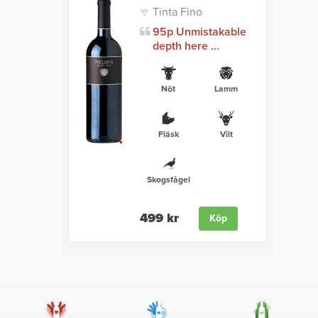
Tinta Fino
95p Unmistakable
depth here ...
Nöt
Lamm
Fläsk
Vilt
Skogsfågel
499 kr
Köp