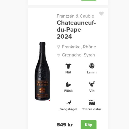
Frantzén & Cauble
Chateauneuf-
du-Pape
2024
Frankrike, Rhône
Grenache, Syrah
Nöt
Lamm
Fläsk
Vilt
Skogsfågel
Starka ostar
549 kr
Köp