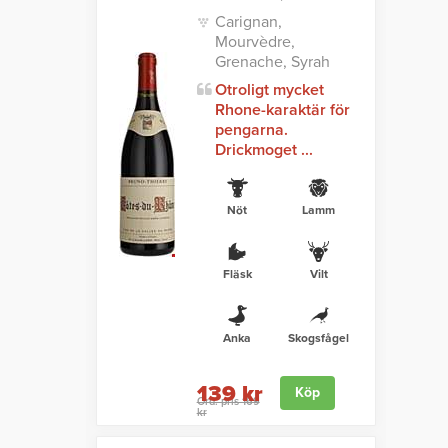
Carignan,
Mourvèdre,
Grenache, Syrah
Otroligt mycket
Rhone-karaktär för
pengarna.
Drickmoget ...
Nöt
Lamm
Fläsk
Vilt
Anka
Skogsfågel
139 kr
Köp
Ord. pris 169
kr