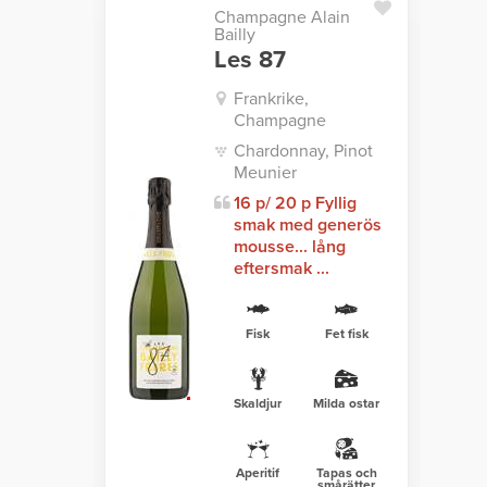
Champagne Alain
Bailly
Les 87
Frankrike,
Champagne
Chardonnay, Pinot
Meunier
16 p/ 20 p Fyllig
smak med generös
mousse... lång
eftersmak ...
Fisk
Fet fisk
Skaldjur
Milda ostar
Aperitif
Tapas och
smårätter