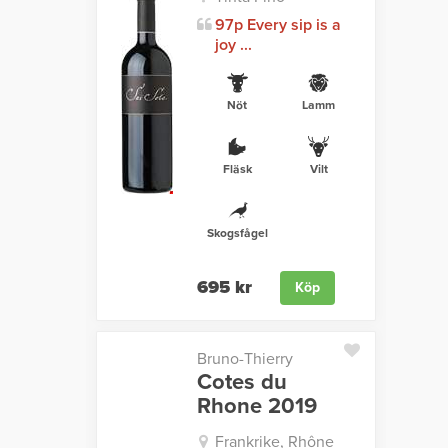
97p Every sip is a
joy ...
Nöt
Lamm
Fläsk
Vilt
Skogsfågel
695 kr
Köp
Bruno-Thierry
Cotes du
Rhone 2019
Frankrike, Rhône