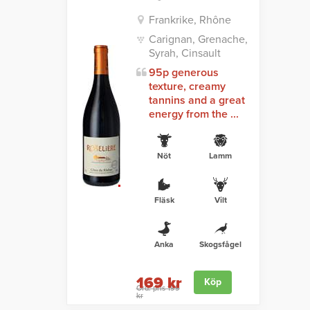
Frankrike, Rhône
Carignan, Grenache,
Syrah, Cinsault
95p generous
texture, creamy
tannins and a great
energy from the ...
Nöt
Lamm
Fläsk
Vilt
Anka
Skogsfågel
169 kr
Köp
Ord. pris 199
kr