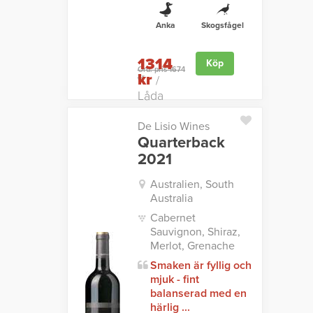
Anka
Skogsfågel
1314
Köp
Ord. pris 1674
kr
kr
/
Låda
De Lisio Wines
Quarterback
2021
Australien, South
Australia
Cabernet
Sauvignon, Shiraz,
Merlot, Grenache
Smaken är fyllig och
mjuk - fint
balanserad med en
härlig ...