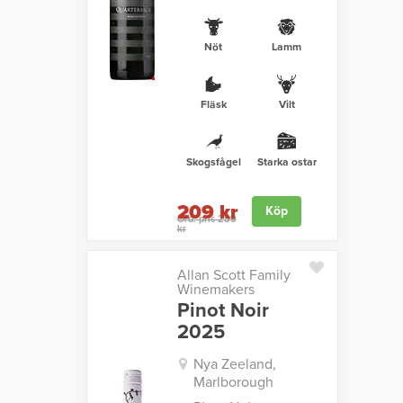
Nöt
Lamm
Fläsk
Vilt
Skogsfågel
Starka ostar
209 kr
Köp
Ord. pris 259
kr
Allan Scott Family
Winemakers
Pinot Noir
2025
Nya Zeeland,
Marlborough