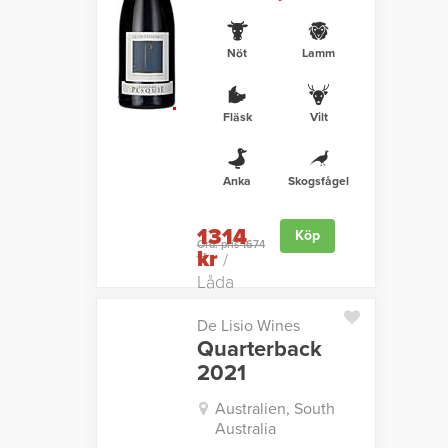
Nöt
Lamm
Fläsk
Vilt
Anka
Skogsfågel
1314
Köp
Ord. pris 1674
kr
kr
/
Låda
De Lisio Wines
Quarterback
2021
Australien, South
Australia