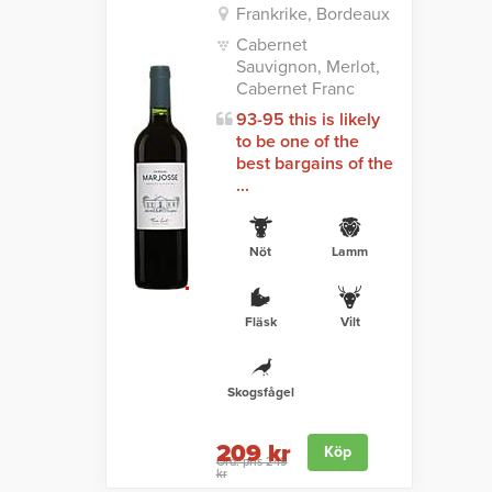
Frankrike, Bordeaux
Cabernet
Sauvignon, Merlot,
Cabernet Franc
93-95 this is likely
to be one of the
best bargains of the
...
Nöt
Lamm
Fläsk
Vilt
Skogsfågel
209 kr
Köp
Ord. pris 249
kr