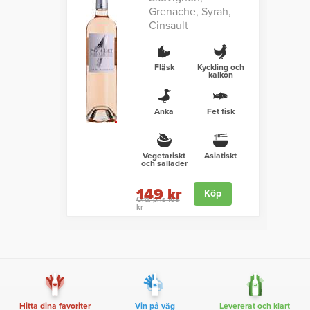
Grenache, Syrah,
Cinsault
Fläsk
Kyckling och
kalkon
Anka
Fet fisk
Vegetariskt
Asiatiskt
och sallader
149 kr
Köp
Ord. pris 169
kr
Hitta dina favoriter
Vin på väg
Levererat och klart