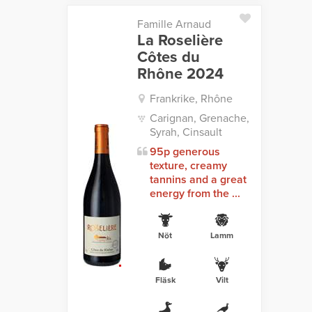
Famille Arnaud
La Roselière
Côtes du
Rhône 2024
Frankrike, Rhône
Carignan, Grenache,
Syrah, Cinsault
95p generous
texture, creamy
tannins and a great
energy from the ...
Nöt
Lamm
Fläsk
Vilt