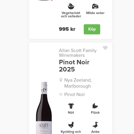
Vegetariskt
Milda ostar
och sallader
995 kr
Köp
Allan Scott Family
Winemakers
Pinot Noir
2025
Nya Zeeland,
Marlborough
Pinot Noir
Nöt
Fläsk
Kyckling och
Anka