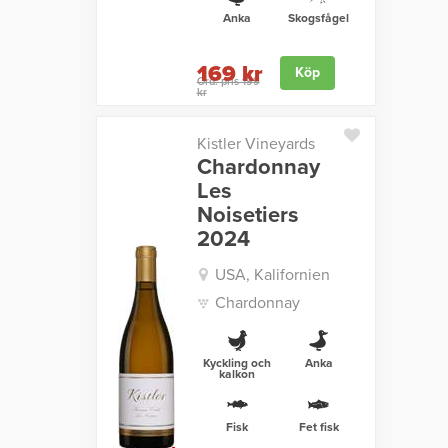
Anka
Skogsfågel
169 kr
Köp
Ord. pris 199
kr
Kistler Vineyards
Chardonnay
Les
Noisetiers
2024
USA, Kalifornien
Chardonnay
Kyckling och
Anka
kalkon
Fisk
Fet fisk