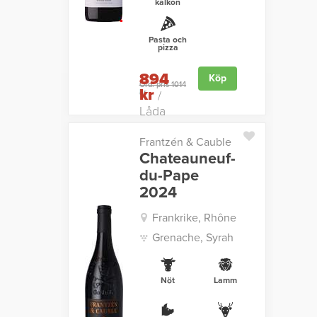
kalkon
Pasta och
pizza
894
Köp
Ord. pris 1014
kr
kr
/
Låda
Frantzén & Cauble
Chateauneuf-
du-Pape
2024
Frankrike, Rhône
Grenache, Syrah
Nöt
Lamm