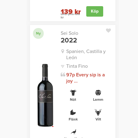
139 kr
Köp
Ord. pris 169
kr
Sei Solo
Ny
2022
Spanien, Castilla y
León
Tinta Fino
97p Every sip is a
joy ...
Nöt
Lamm
Fläsk
Vilt