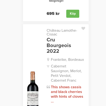
Skogsfågel
695 kr
Köp
Château Lamothe-
Cissac
Cru
Bourgeois
2022
Frankrike, Bordeaux
Cabernet
Sauvignon, Merlot,
Petit Verdot,
Cabernet Franc
This shows cassis
and black cherries
with hints of cloves
...