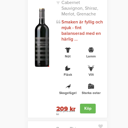
Cabernet
Sauvignon, Shiraz,
Merlot, Grenache
Smaken är fyllig och
mjuk - fint
balanserad med en
härlig ...
Nöt
Lamm
Fläsk
Vilt
Skogsfågel
Starka ostar
209 kr
Köp
Ord. pris 259
kr