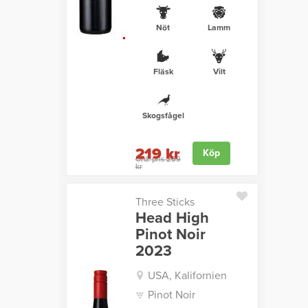
Nöt
Lamm
Fläsk
Vilt
Skogsfågel
219 kr
Köp
Ord. pris 269
kr
Three Sticks
Head High
Pinot Noir
2023
USA, Kalifornien
Pinot Noir