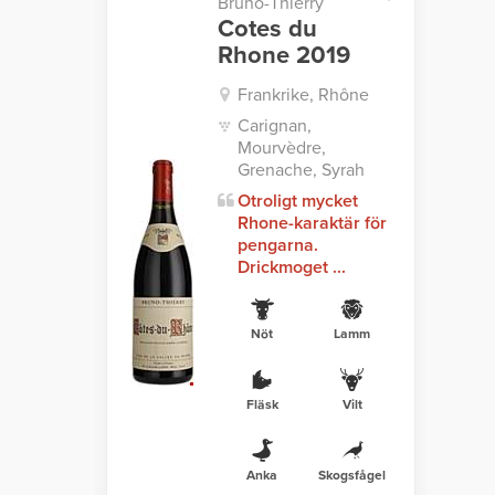
Bruno-Thierry
Cotes du
Rhone 2019
Frankrike, Rhône
Carignan,
Mourvèdre,
Grenache, Syrah
Otroligt mycket
Rhone-karaktär för
pengarna.
Drickmoget ...
Nöt
Lamm
Fläsk
Vilt
Anka
Skogsfågel