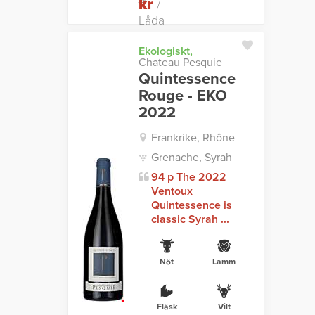
kr
kr
/
Låda
Ekologiskt,
Chateau Pesquie
Quintessence
Rouge - EKO
2022
Frankrike, Rhône
Grenache, Syrah
94 p The 2022
Ventoux
Quintessence is
classic Syrah ...
Nöt
Lamm
Fläsk
Vilt