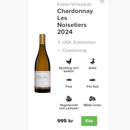
Kistler Vineyards
Chardonnay
Les
Noisetiers
2024
USA, Kalifornien
Chardonnay
Kyckling och
Anka
kalkon
Fisk
Fet fisk
Vegetariskt
Milda ostar
och sallader
995 kr
Köp