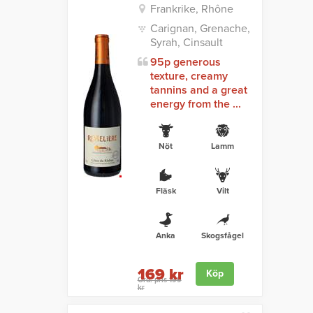
Frankrike, Rhône
Carignan, Grenache,
Syrah, Cinsault
95p generous
texture, creamy
tannins and a great
energy from the ...
Nöt
Lamm
Fläsk
Vilt
Anka
Skogsfågel
169 kr
Köp
Ord. pris 199
kr