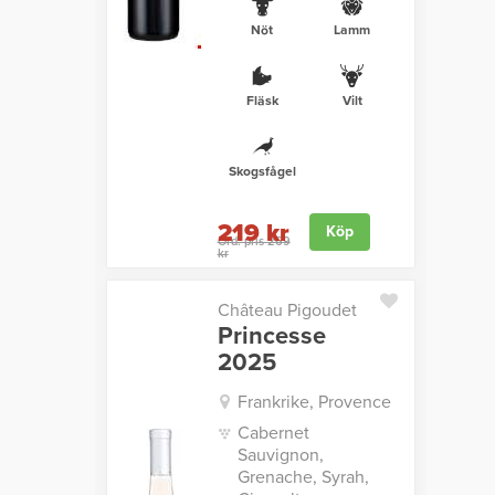
Nöt
Lamm
Fläsk
Vilt
Skogsfågel
219 kr
Köp
Ord. pris 269
kr
Château Pigoudet
Princesse
2025
Frankrike, Provence
Cabernet
Sauvignon,
Grenache, Syrah,