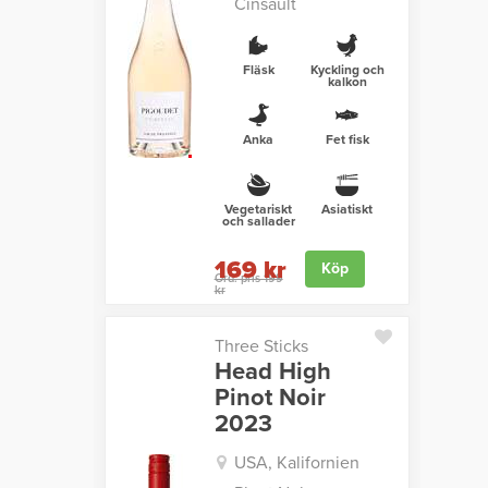
Cinsault
Fläsk
Kyckling och
kalkon
Anka
Fet fisk
Vegetariskt
Asiatiskt
och sallader
169 kr
Köp
Ord. pris 199
kr
Three Sticks
Head High
Pinot Noir
2023
USA, Kalifornien