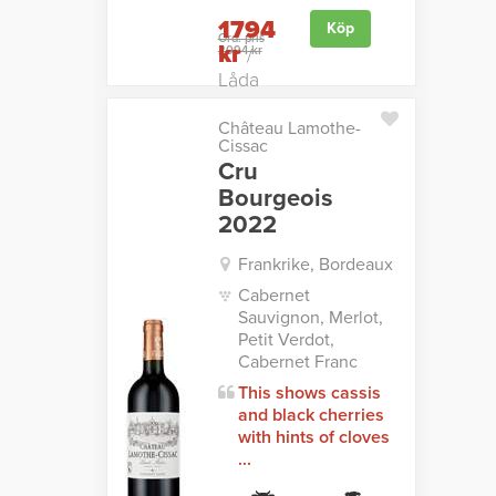
1794
Köp
Ord. pris
kr
2094 kr
/
Låda
Château Lamothe-
Cissac
Cru
Bourgeois
2022
Frankrike, Bordeaux
Cabernet
Sauvignon, Merlot,
Petit Verdot,
Cabernet Franc
This shows cassis
and black cherries
with hints of cloves
...