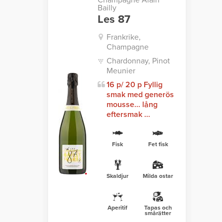
Champagne Alain
Bailly
Les 87
Frankrike,
Champagne
Chardonnay, Pinot
Meunier
16 p/ 20 p Fyllig
smak med generös
mousse... lång
eftersmak ...
Fisk
Fet fisk
Skaldjur
Milda ostar
Aperitif
Tapas och
smårätter