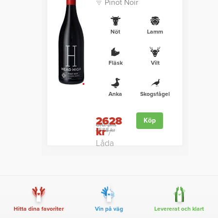
Pinot Noir
Nöt
Lamm
Fläsk
Vilt
Anka
Skogsfågel
2628
Köp
Ord. pris
kr
3588 kr
/
Låda
Hitta dina favoriter
Vin på väg
Levererat och klart