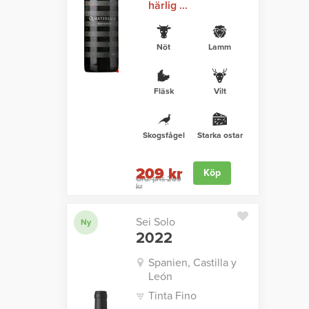
härlig ...
Nöt
Lamm
Fläsk
Vilt
Skogsfågel
Starka ostar
209 kr
Köp
Ord. pris 259
kr
Sei Solo
Ny
2022
Spanien, Castilla y
León
Tinta Fino