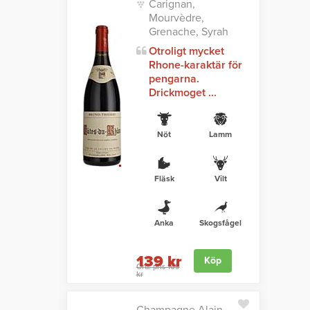
Carignan,
Mourvèdre,
Grenache, Syrah
Otroligt mycket
Rhone-karaktär för
pengarna.
Drickmoget ...
Nöt
Lamm
Fläsk
Vilt
Anka
Skogsfågel
139 kr
Köp
Ord. pris 169
kr