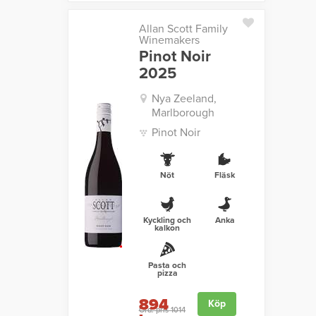
Allan Scott Family
Winemakers
Pinot Noir
2025
Nya Zeeland,
Marlborough
Pinot Noir
Nöt
Fläsk
Kyckling och
Anka
kalkon
Pasta och
pizza
894
Köp
Ord. pris 1014