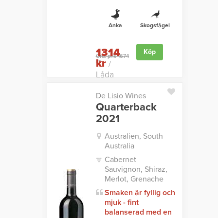
Anka
Skogsfågel
1314
Köp
Ord. pris 1674
kr
kr
/
Låda
De Lisio Wines
Quarterback
2021
Australien, South
Australia
Cabernet
Sauvignon, Shiraz,
Merlot, Grenache
Smaken är fyllig och
mjuk - fint
balanserad med en