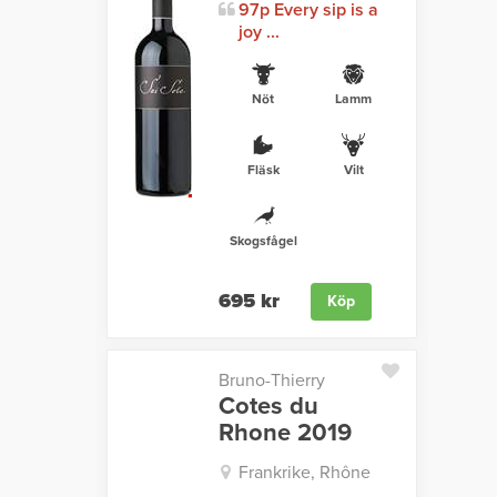
97p Every sip is a
joy ...
Nöt
Lamm
Fläsk
Vilt
Skogsfågel
695 kr
Köp
Bruno-Thierry
Cotes du
Rhone 2019
Frankrike, Rhône