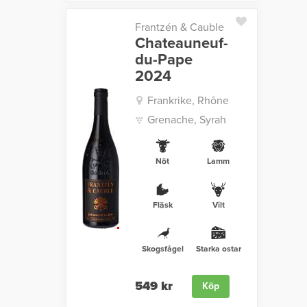
Frantzén & Cauble
Chateauneuf-
du-Pape
2024
Frankrike, Rhône
Grenache, Syrah
Nöt
Lamm
Fläsk
Vilt
Skogsfågel
Starka ostar
549 kr
Köp