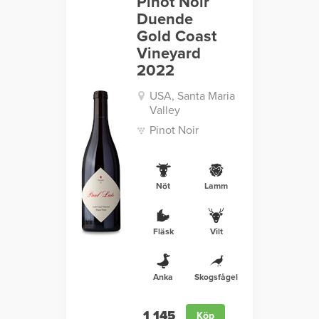
Pinot Noir
Duende
Gold Coast
Vineyard
2022
USA, Santa Maria
Valley
Pinot Noir
Nöt
Lamm
Fläsk
Vilt
Anka
Skogsfågel
1 145
Köp