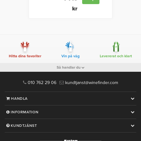
kr
Hitta dina favoriter
Vin på väg
Levererat och klart
Så handlar du
010 762 29 06
kundtjanst@winefinder.com
HANDLA
INFORMATION
KUNDTJÄNST