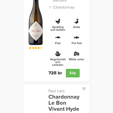
Barbara
Chardonnay
Kyckling
Anka
och kalkon
Fisk
Fet fisk
Vegetariskt
Milda ostar
och
sallader
725 kr
Köp
Paul Lato
Chardonnay
Le Bon
Vivant Hyde