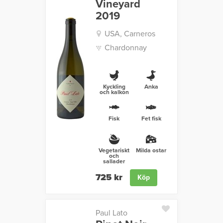
Vineyard
2019
USA, Carneros
Chardonnay
Kyckling
Anka
och kalkon
Fisk
Fet fisk
Vegetariskt
Milda ostar
och
sallader
725 kr
Köp
Paul Lato