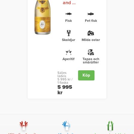
and ...
Fisk
Fet fisk
Skaldjur
Milda ostar
Aperitif
Tapas och
smårätter
Säljes
Köp
lådvis
5 995 kr /
1 flaska
5 995
kr