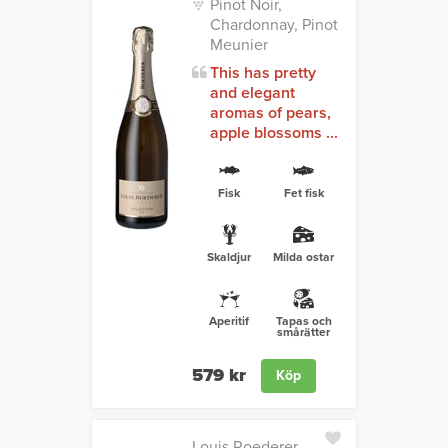
Pinot Noir,
Chardonnay, Pinot
Meunier
This has pretty
and elegant
aromas of pears,
apple blossoms ...
Fisk
Fet fisk
Skaldjur
Milda ostar
Aperitif
Tapas och
smårätter
579 kr
Köp
Louis Roederer