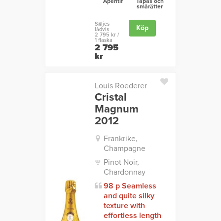
Aperitif
Tapas och
smårätter
Säljes
Köp
lådvis
2 795 kr /
1 flaska
2 795
kr
Louis Roederer
Cristal
Magnum
2012
Frankrike,
Champagne
Pinot Noir,
Chardonnay
98 p Seamless
and quite silky
texture with
effortless length