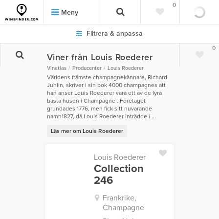
0
Meny
Filtrera & anpassa
0
Viner från Louis Roederer
Vinatlas
Producenter
Louis Roederer
Världens främste champagnekännare, Richard
Juhlin, skriver i sin bok 4000 champagnes att
han anser Louis Roederer vara ett av de fyra
bästa husen i Champagne . Företaget
grundades 1776, men fick sitt nuvarande
namn1827, då Louis Roederer inträdde i ...
Läs mer om Louis Roederer
Louis Roederer
Collection
246
Frankrike,
Champagne