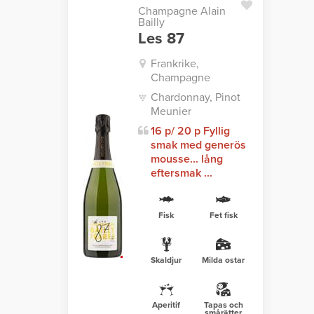
Champagne Alain
Bailly
Les 87
Frankrike,
Champagne
Chardonnay, Pinot
Meunier
16 p/ 20 p Fyllig
smak med generös
mousse... lång
eftersmak ...
Fisk
Fet fisk
Skaldjur
Milda ostar
Aperitif
Tapas och
smårätter