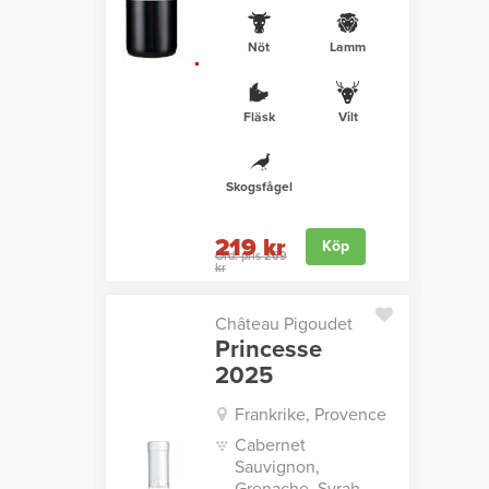
Nöt
Lamm
Fläsk
Vilt
Skogsfågel
219 kr
Köp
Ord. pris 269
kr
Château Pigoudet
Princesse
2025
Frankrike, Provence
Cabernet
Sauvignon,