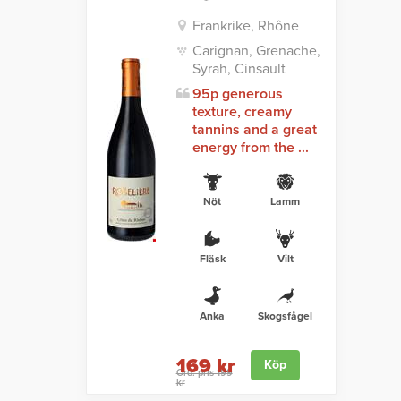
Frankrike, Rhône
Carignan, Grenache,
Syrah, Cinsault
95p generous
texture, creamy
tannins and a great
energy from the ...
Nöt
Lamm
Fläsk
Vilt
Anka
Skogsfågel
169 kr
Köp
Ord. pris 199
kr