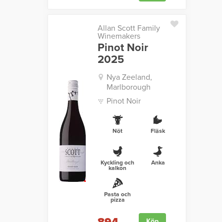
Allan Scott Family
Winemakers
Pinot Noir
2025
Nya Zeeland,
Marlborough
Pinot Noir
Nöt
Fläsk
Kyckling och
Anka
kalkon
Pasta och
pizza
Köp