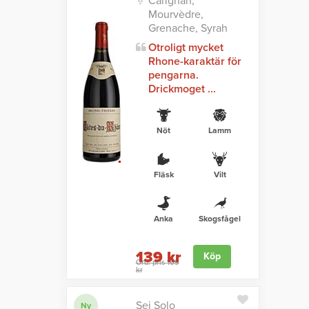
Carignan,
Mourvèdre,
Grenache, Syrah
Otroligt mycket
Rhone-karaktär för
pengarna.
Drickmoget ...
Nöt
Lamm
Fläsk
Vilt
Anka
Skogsfågel
139 kr
Köp
Ord. pris 169
kr
Sei Solo
Ny