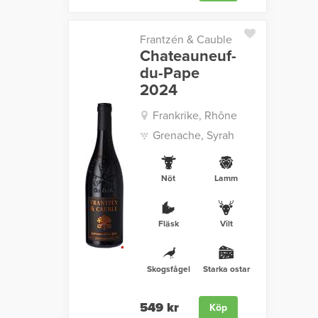
Frantzén & Cauble
Chateauneuf-
du-Pape
2024
Frankrike, Rhône
Grenache, Syrah
Nöt
Lamm
Fläsk
Vilt
Skogsfågel
Starka ostar
549 kr
Köp