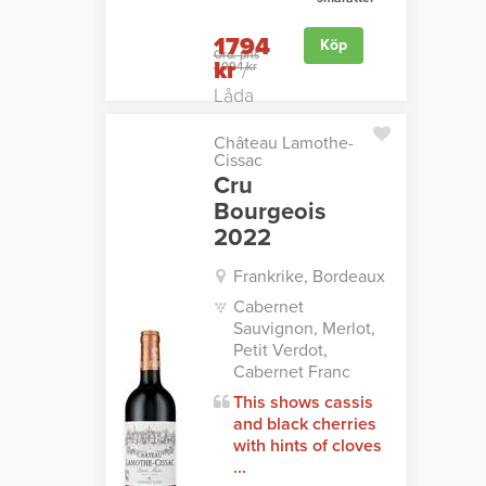
1794
Köp
Ord. pris
kr
2094 kr
/
Låda
Château Lamothe-
Cissac
Cru
Bourgeois
2022
Frankrike, Bordeaux
Cabernet
Sauvignon, Merlot,
Petit Verdot,
Cabernet Franc
This shows cassis
and black cherries
with hints of cloves
...