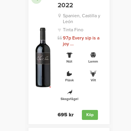
2022
Spanien, Castilla y
León
Tinta Fino
97p Every sip is a
joy ...
Nöt
Lamm
Fläsk
Vilt
Skogsfågel
695 kr
Köp