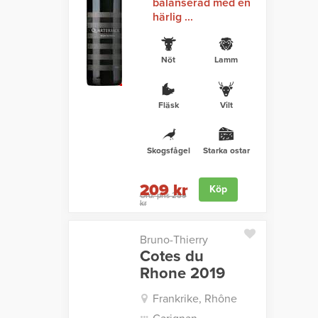
balanserad med en
härlig ...
Nöt
Lamm
Fläsk
Vilt
Skogsfågel
Starka ostar
209 kr
Köp
Ord. pris 259
kr
Bruno-Thierry
Cotes du
Rhone 2019
Frankrike, Rhône