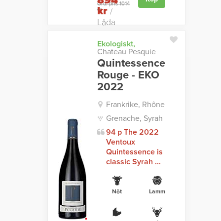
894
Ord. pris 1014
kr
kr
/
Låda
Ekologiskt,
Chateau Pesquie
Quintessence
Rouge - EKO
2022
Frankrike, Rhône
Grenache, Syrah
94 p The 2022
Ventoux
Quintessence is
classic Syrah ...
Nöt
Lamm