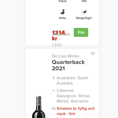
Fläsk
Vilt
Anka
Skogsfågel
1314
Köp
Ord. pris 1674
kr
kr
/
Låda
De Lisio Wines
Quarterback
2021
Australien, South
Australia
Cabernet
Sauvignon, Shiraz,
Merlot, Grenache
Smaken är fyllig och
mjuk - fint