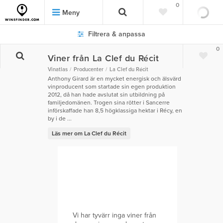
0
Meny
Filtrera & anpassa
0
Viner från La Clef du Récit
Vinatlas
Producenter
La Clef du Récit
Anthony Girard är en mycket energisk och älsvärd
vinproducent som startade sin egen produktion
2012, då han hade avslutat sin utbildning på
familjedomänen. Trogen sina rötter i Sancerre
införskaffade han 8,5 högklassiga hektar i Récy, en
by i de ...
Läs mer om La Clef du Récit
Vi har tyvärr inga viner från