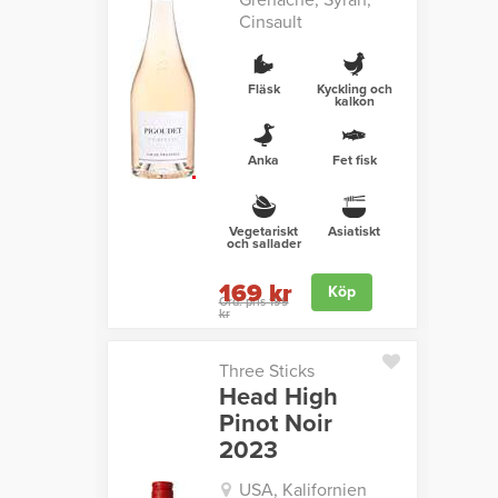
Grenache, Syrah,
Cinsault
Fläsk
Kyckling och
kalkon
Anka
Fet fisk
Vegetariskt
Asiatiskt
och sallader
169 kr
Köp
Ord. pris 199
kr
Three Sticks
Head High
Pinot Noir
2023
USA, Kalifornien