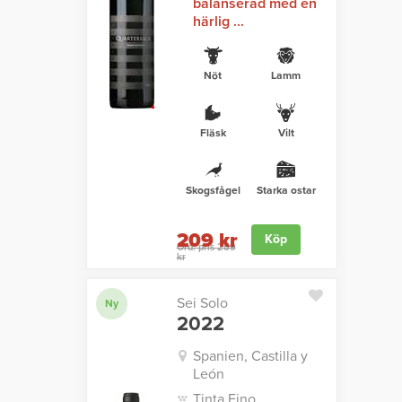
balanserad med en
härlig ...
Nöt
Lamm
Fläsk
Vilt
Skogsfågel
Starka ostar
209 kr
Köp
Ord. pris 259
kr
Sei Solo
Ny
2022
Spanien, Castilla y
León
Tinta Fino