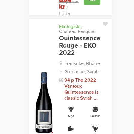
894
Ord. pris 1014
kr
kr
/
Låda
Ekologiskt,
Chateau Pesquie
Quintessence
Rouge - EKO
2022
Frankrike, Rhône
Grenache, Syrah
94 p The 2022
Ventoux
Quintessence is
classic Syrah ...
Nöt
Lamm