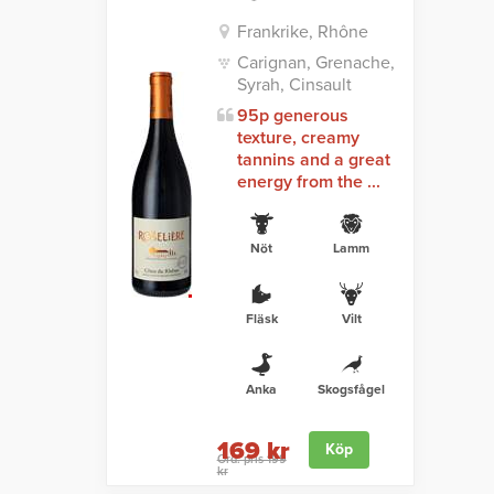
Frankrike, Rhône
Carignan, Grenache,
Syrah, Cinsault
95p generous
texture, creamy
tannins and a great
energy from the ...
Nöt
Lamm
Fläsk
Vilt
Anka
Skogsfågel
169 kr
Köp
Ord. pris 199
kr