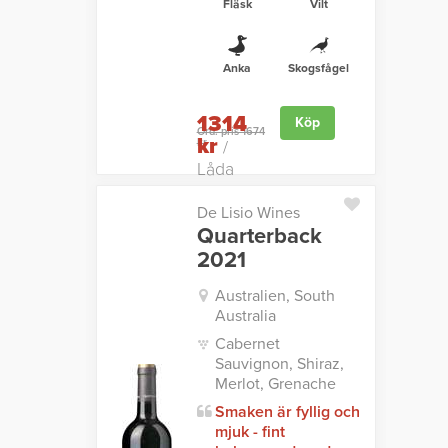
Fläsk
Vilt
Anka
Skogsfågel
1314
Köp
Ord. pris 1674
kr
kr
/
Låda
De Lisio Wines
Quarterback
2021
Australien, South
Australia
Cabernet
Sauvignon, Shiraz,
Merlot, Grenache
Smaken är fyllig och
mjuk - fint