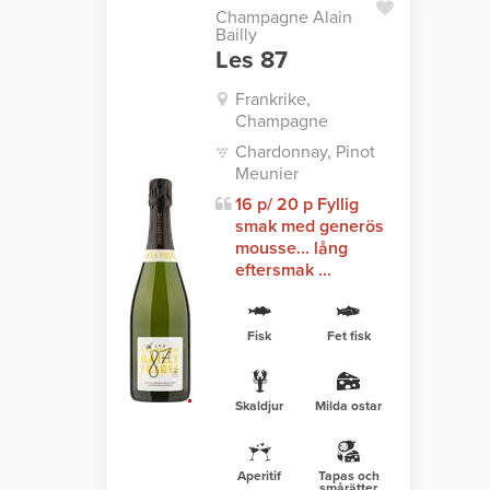
Champagne Alain
Bailly
Les 87
Frankrike,
Champagne
Chardonnay, Pinot
Meunier
16 p/ 20 p Fyllig
smak med generös
mousse... lång
eftersmak ...
Fisk
Fet fisk
Skaldjur
Milda ostar
Aperitif
Tapas och
smårätter