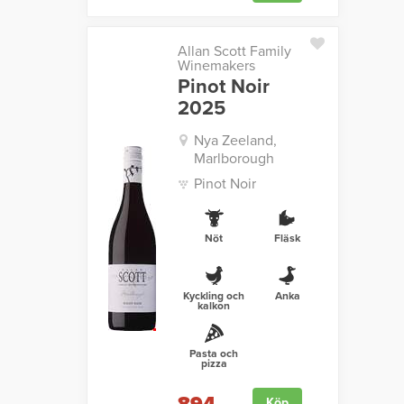
Allan Scott Family
Winemakers
Pinot Noir
2025
Nya Zeeland,
Marlborough
Pinot Noir
Nöt
Fläsk
Kyckling och
Anka
kalkon
Pasta och
pizza
Köp