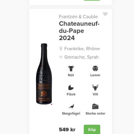
Frantzén & Cauble
Chateauneuf-
du-Pape
2024
Frankrike, Rhône
Grenache, Syrah
Nöt
Lamm
Fläsk
Vilt
Skogsfågel
Starka ostar
549 kr
Köp