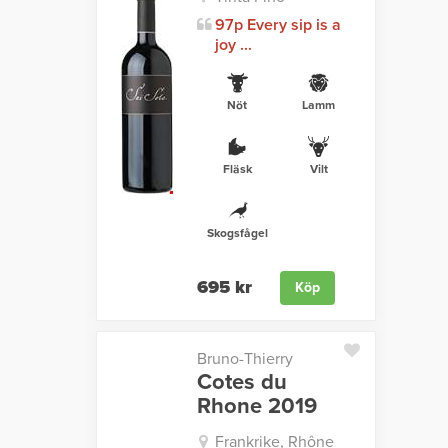
97p Every sip is a
joy ...
Nöt
Lamm
Fläsk
Vilt
Skogsfågel
695 kr
Köp
Bruno-Thierry
Cotes du
Rhone 2019
Frankrike, Rhône