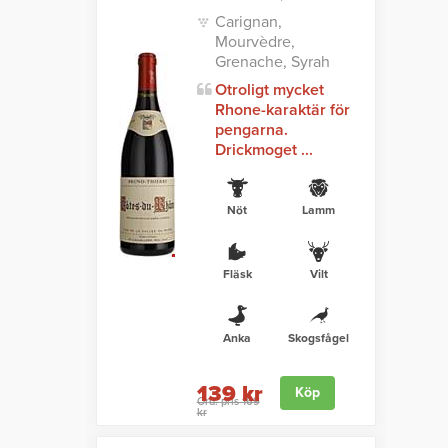
Carignan,
Mourvèdre,
Grenache, Syrah
Otroligt mycket
Rhone-karaktär för
pengarna.
Drickmoget ...
Nöt
Lamm
Fläsk
Vilt
Anka
Skogsfågel
139 kr
Köp
Ord. pris 169
kr