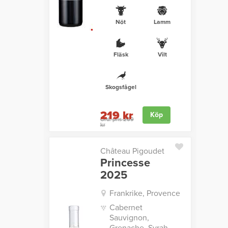
Nöt
Lamm
Fläsk
Vilt
Skogsfågel
219 kr
Köp
Ord. pris 269
kr
Château Pigoudet
Princesse
2025
Frankrike, Provence
Cabernet
Sauvignon,