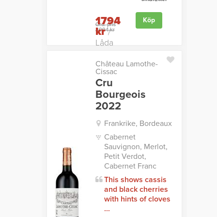
1794
Köp
Ord. pris
kr
2094 kr
/
Låda
Château Lamothe-
Cissac
Cru
Bourgeois
2022
Frankrike, Bordeaux
Cabernet
Sauvignon, Merlot,
Petit Verdot,
Cabernet Franc
This shows cassis
and black cherries
with hints of cloves
...