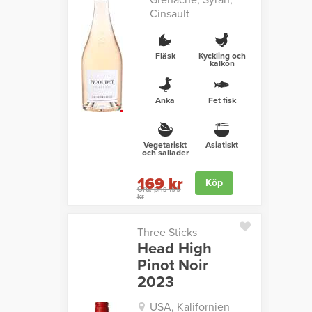
Grenache, Syrah,
Cinsault
Fläsk
Kyckling och
kalkon
Anka
Fet fisk
Vegetariskt
Asiatiskt
och sallader
169 kr
Köp
Ord. pris 199
kr
Three Sticks
Head High
Pinot Noir
2023
USA, Kalifornien