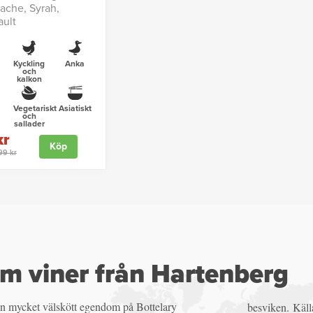
ache, Syrah,
ault
Kyckling
Anka
och
kalkon
Vegetariskt
Asiatiskt
och
sallader
kr
Köp
199 kr
m viner från Hartenberg
en mycket välskött egendom på Bottelary
besviken.
Käll