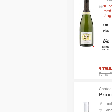
16 p
med 
lång
Fisk
Milda
ostar
1794
Ord. pris 
Låda
Châtea
Prin
Fran
Cabe