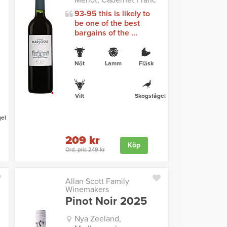
Merlot, Cabernet Franc
93-95 this is likely to
be one of the best
bargains of the ...
Nöt
Lamm
Fläsk
Vilt
Skogsfågel
el
209 kr
Köp
Ord. pris 249 kr
Allan Scott Family
Winemakers
Pinot Noir 2025
Nya Zeeland,