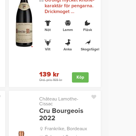
Otroligt mycket Rhone-
karaktär för pengarna.
Drickmoget ...
Nöt
Lamm
Fläsk
Vilt
Anka
Skogsfågel
139 kr
Köp
Ord. pris 169 kr
Château Lamothe-
Cissac
Cru Bourgeois
2022
Frankrike, Bordeaux