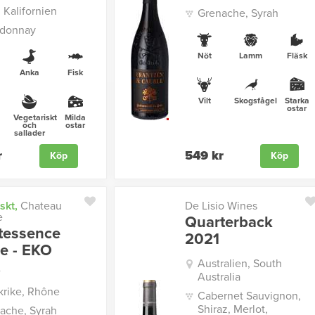
 Kalifornien
Grenache, Syrah
donnay
Nöt
Lamm
Fläsk
Anka
Fisk
Vilt
Skogsfågel
Starka
ostar
Vegetariskt
Milda
och
ostar
sallader
r
549 kr
Köp
Köp
skt,
Chateau
De Lisio Wines
e
Quarterback
tessence
2021
e - EKO
Australien, South
2
Australia
krike, Rhône
Cabernet Sauvignon,
Shiraz, Merlot,
ache, Syrah