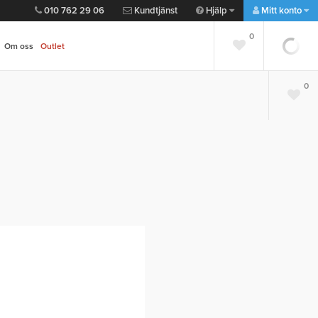
010 762 29 06
Kundtjänst
Hjälp
Mitt konto
0
Om oss
Outlet
0