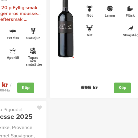
/ 20 p Fyllig smak
generös mousse...
Nöt
Lamm
Fläsk
 eftersmak ...
Vilt
Skogsfåg
Fet fisk
Skaldjur
Aperitif
Tapas
och
smårätter
 kr
/
695 kr
Köp
Köp
2094 kr
u Pigoudet
cesse 2025
krike, Provence
rnet Sauvignon,