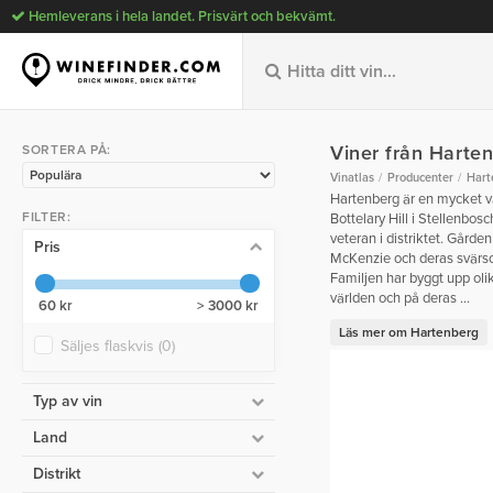
Hemleverans i hela landet. Prisvärt och bekvämt.
Viner från Harte
SORTERA PÅ:
Vinatlas
Producenter
Hart
Hartenberg är en mycket 
FILTER:
Bottelary Hill i Stellenbosc
veteran i distriktet. Gårde
Pris
McKenzie och deras svär
Familjen har byggt upp olik
världen och på deras ...
60 kr
> 3000 kr
Läs mer om Hartenberg
Säljes flaskvis
(0)
Typ av vin
Land
Distrikt