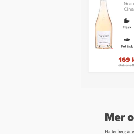
Gren
Cins
Fläsk
Fet fisk
169 
Ord. pris 
Mer o
Hartenberg är 