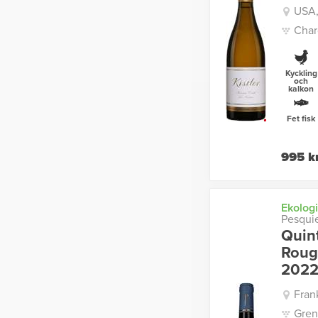
USA,
Char
Kyckling
och
kalkon
Fet fisk
995 k
Ekologi
Pesqui
Quin
Roug
202
Fran
Gren