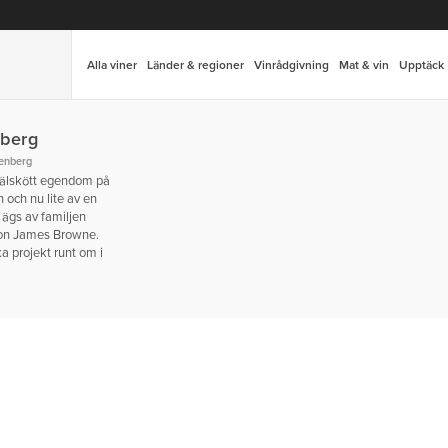
Alla viner
Länder & regioner
Vinrådgivning
Mat & vin
Upptäck
nberg
enberg
välskött egendom på
h och nu lite av en
n ägs av familjen
son James Browne.
a projekt runt om i