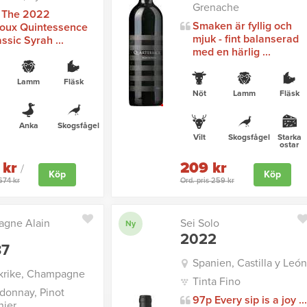
Grenache
 The 2022
Smaken är fyllig och
oux Quintessence
mjuk - fint balanserad
assic Syrah ...
med en härlig ...
Lamm
Fläsk
Nöt
Lamm
Fläsk
Anka
Skogsfågel
Vilt
Skogsfågel
Starka
ostar
 kr
209 kr
/
Köp
Köp
1674 kr
Ord. pris 259 kr
gne Alain
Sei Solo
Ny
2022
87
Spanien, Castilla y León
krike, Champagne
Tinta Fino
donnay, Pinot
97p Every sip is a joy ...
ier