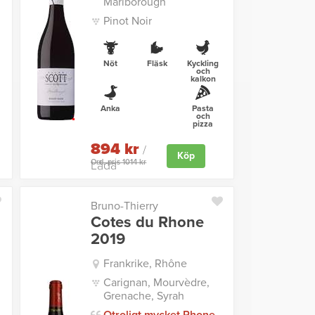
Marlborough
Pinot Noir
Nöt
Fläsk
Kyckling
och
kalkon
Anka
Pasta
och
pizza
894 kr
/
Köp
Ord. pris 1014 kr
Låda
Bruno-Thierry
Cotes du Rhone
2019
Frankrike, Rhône
Carignan, Mourvèdre,
Grenache, Syrah