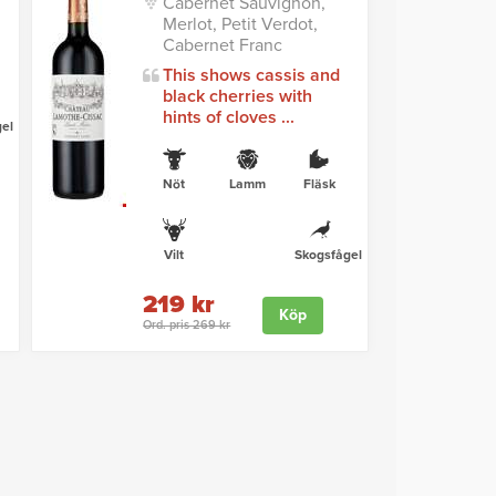
Cabernet Sauvignon,
Merlot, Petit Verdot,
Cabernet Franc
This shows cassis and
black cherries with
hints of cloves ...
el
Nöt
Lamm
Fläsk
Vilt
Skogsfågel
219 kr
Köp
Ord. pris 269 kr