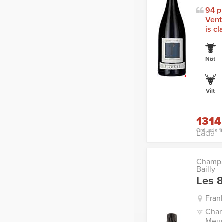
94 p
Vent
is cl
Nöt
Vilt
1314
Ord. pris 
Låda
Champa
Bailly
Les 
Fran
Char
Meun