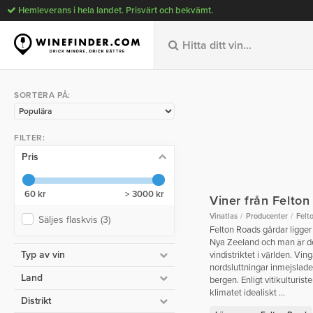
Hemleverans i hela landet. Prisvärt och bekvämt.
SORTERA PÅ:
FILTER:
Pris
60 kr
> 3000 kr
Viner från Felton
Vinatlas
Producenter
Felt
Säljes flaskvis
(3)
Felton Roads gårdar ligger
Nya Zeeland och man är de
Typ av vin
vindistriktet i världen. Vin
nordsluttningar inmejslad
Land
bergen. Enligt vitikulturist
klimatet idealiskt ...
Distrikt