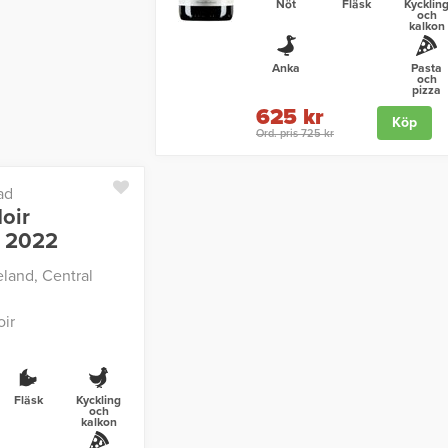
Nöt
Fläsk
Kycklin
och
kalkon
Anka
Pasta
och
pizza
625 kr
Köp
Ord. pris 725 kr
ad
oir
t 2022
land, Central
oir
Fläsk
Kyckling
och
kalkon