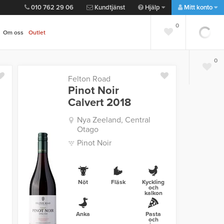
010 762 29 06
Kundtjänst
Hjälp
Mitt konto
0
Om oss
Outlet
0
Felton Road
Pinot Noir
Calvert 2018
Nya Zeeland, Central
Otago
Pinot Noir
Nöt
Fläsk
Kyckling
och
kalkon
Anka
Pasta
och