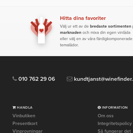
Hitta dina favoriter
Välj ur ett av de
bredaste sortimenten
marknaden
och mixa din egen vinlåda
eller välj en av våra färdigkomponerade
temalådor.
010 762 29 06
kundtjanst@winefinder
HANDLA
INFORMATION
Vinbutiken
Om oss
Presentkort
Integritetspolicy
Vinprovningar
Så fungerar det