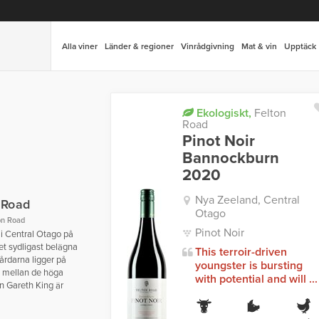
Alla viner
Länder & regioner
Vinrådgivning
Mat & vin
Upptäck
Ekologiskt,
Felton
Road
Pinot Noir
Bannockburn
2020
Nya Zeeland, Central
 Road
Otago
on Road
Pinot Noir
 i Central Otago på
t sydligast belägna
This terroir-driven
gårdarna ligger på
youngster is bursting
e mellan de höga
with potential and will ...
en Gareth King är