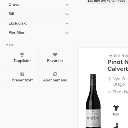
Läs mer om Felton Road
Druva
Stil
Ekologiskt
Fler filter
MER:
Felton Ro
Topplistor
Favoriter
Pinot N
Calver
Nya Zee
Presentkort
Abonnemang
Otago
Pinot N
Nöt