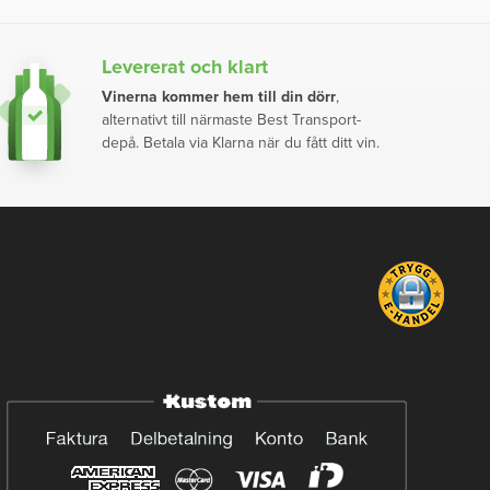
Levererat och klart
Vinerna kommer hem till din dörr
,
alternativt till närmaste Best Transport-
depå. Betala via Klarna när du fått ditt vin.