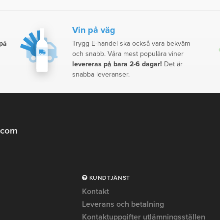
Vin på väg
 på
Trygg E-handel ska också vara bekväm
och snabb. Våra mest populära viner
levereras på bara 2-6 dagar!
Det är
snabba leveranser.
.com
KUNDTJÄNST
Kontakt
Leverans och betalning
Kontaktuppgifter utlämningsställen