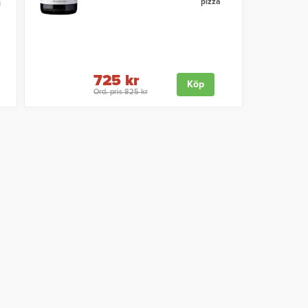
pizza
g
725 kr
Köp
Ord. pris 825 kr