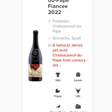
du-Pape
Fiancee
2022
Frankrike,
Châteauneuf-du-
Pape
Grenache, Syrah
A textural, dense
yet vivid
Chateauneuf-du-
Pape from century-
old ...
Nöt
Lamm
Fläsk
Vilt