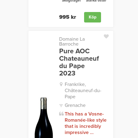
Skogsfågel
Starka ostar
995 kr
Köp
Domaine La
Barroche
Pure AOC
Chateauneuf
du Pape
2023
Frankrike,
Châteauneuf-du-
Pape
Grenache
This has a Vosne-
Romanée-like style
that is incredibly
impressive ...