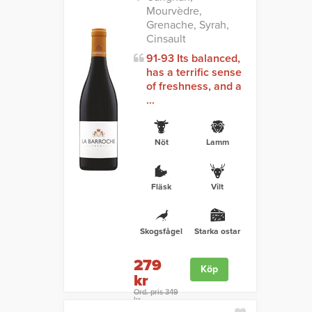
Mourvèdre,
Grenache, Syrah,
Cinsault
91-93 Its balanced,
has a terrific sense
of freshness, and a
...
Nöt
Lamm
Fläsk
Vilt
Skogsfågel
Starka ostar
279
Köp
kr
Ord. pris 349
kr