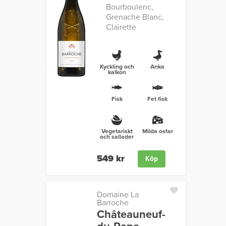
Bourboulenc,
Grenache Blanc,
Clairette
Kyckling och
Anka
kalkon
Fisk
Fet fisk
Vegetariskt
Milda ostar
och sallader
549 kr
Köp
Domaine La
Barroche
Châteauneuf-