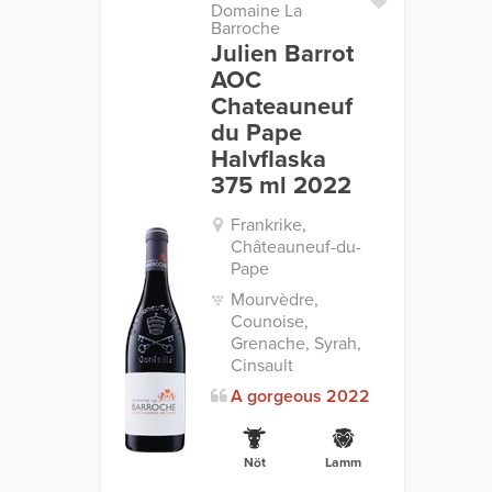
Domaine La
Barroche
Julien Barrot
AOC
Chateauneuf
du Pape
Halvflaska
375 ml 2022
Frankrike,
Châteauneuf-du-
Pape
Mourvèdre,
Counoise,
Grenache, Syrah,
Cinsault
A gorgeous 2022
Nöt
Lamm