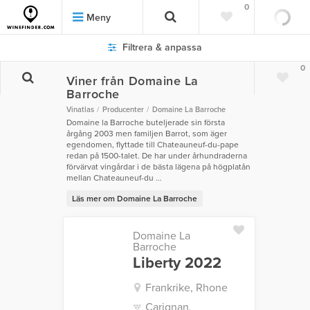
0
Meny
Filtrera & anpassa
0
Viner från Domaine La
Barroche
Vinatlas
Producenter
Domaine La Barroche
Domaine la Barroche buteljerade sin första
årgång 2003 men familjen Barrot, som äger
egendomen, flyttade till Chateauneuf-du-pape
redan på 1500-talet. De har under århundraderna
förvärvat vingårdar i de bästa lägena på högplatån
mellan Chateauneuf-du ...
Läs mer om Domaine La Barroche
Domaine La
Barroche
Liberty 2022
Frankrike, Rhone
Carignan,