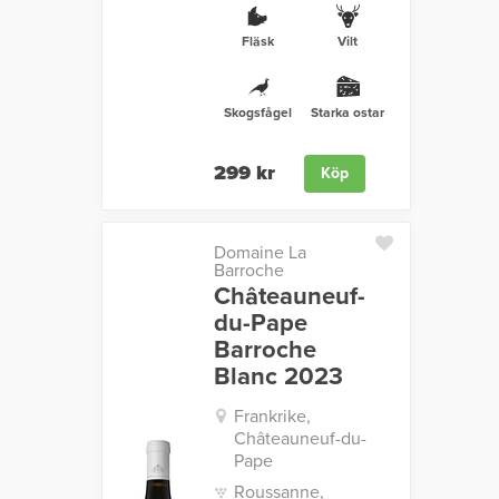
Fläsk
Vilt
Skogsfågel
Starka ostar
299 kr
Köp
Domaine La
Barroche
Châteauneuf-
du-Pape
Barroche
Blanc 2023
Frankrike,
Châteauneuf-du-
Pape
Roussanne,