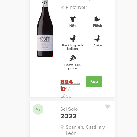
Pinot Noir
Nöt
Fläsk
Kyckling och
Anka
kalkon
Pasta och
pizza
894
Köp
Ord. pris 1014
kr
kr
/
Låda
Sei Solo
Ny
2022
Spanien, Castilla y
León