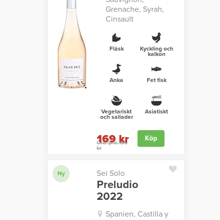
Grenache, Syrah,
Cinsault
Fläsk
Kyckling och
kalkon
Anka
Fet fisk
Vegetariskt
Asiatiskt
och sallader
169 kr
Köp
Ord. pris 199
kr
Sei Solo
Ny
Preludio
2022
Spanien, Castilla y