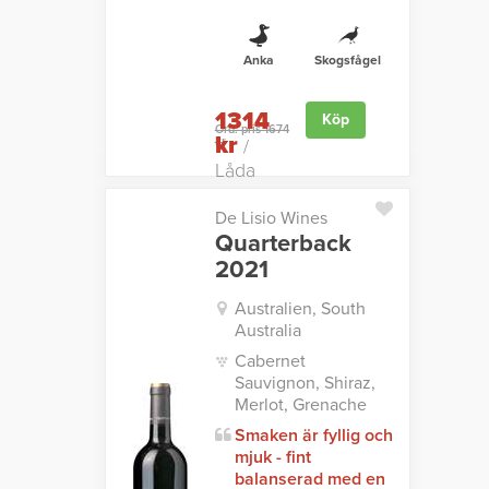
Anka
Skogsfågel
1314
Köp
Ord. pris 1674
kr
kr
/
Låda
De Lisio Wines
Quarterback
2021
Australien, South
Australia
Cabernet
Sauvignon, Shiraz,
Merlot, Grenache
Smaken är fyllig och
mjuk - fint
balanserad med en