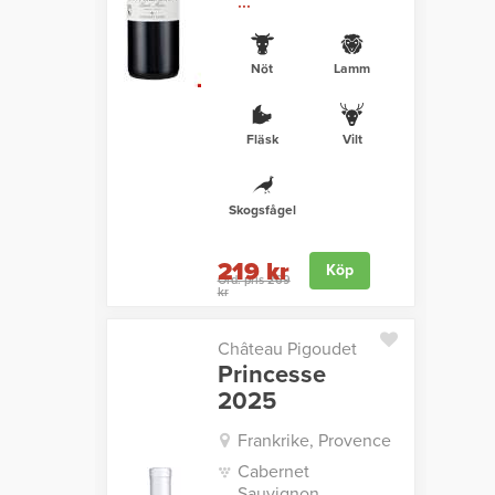
...
Nöt
Lamm
Fläsk
Vilt
Skogsfågel
219 kr
Köp
Ord. pris 269
kr
Château Pigoudet
Princesse
2025
Frankrike, Provence
Cabernet
Sauvignon,