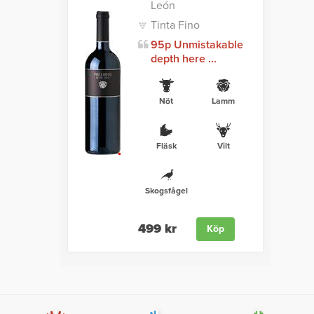
León
Tinta Fino
95p Unmistakable
depth here ...
Nöt
Lamm
Fläsk
Vilt
Skogsfågel
499 kr
Köp