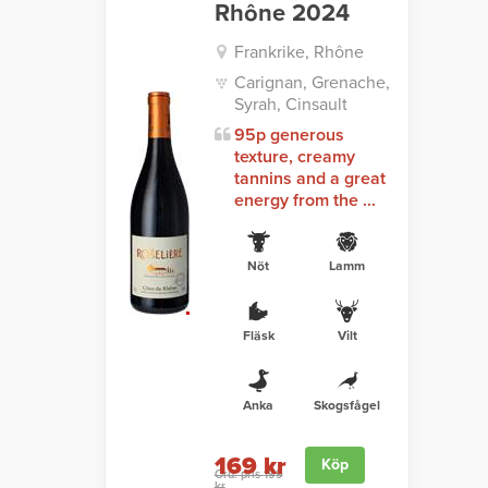
Rhône 2024
Frankrike, Rhône
Carignan, Grenache,
Syrah, Cinsault
95p generous
texture, creamy
tannins and a great
energy from the ...
Nöt
Lamm
Fläsk
Vilt
Anka
Skogsfågel
169 kr
Köp
Ord. pris 199
kr