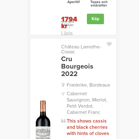
Aperitif
Tapas och
smårätter
1794
Köp
Ord. pris
kr
2094 kr
/
Låda
Château Lamothe-
Cissac
Cru
Bourgeois
2022
Frankrike, Bordeaux
Cabernet
Sauvignon, Merlot,
Petit Verdot,
Cabernet Franc
This shows cassis
and black cherries
with hints of cloves