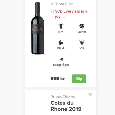
Tinta Fino
97p Every sip is a
joy ...
Nöt
Lamm
Fläsk
Vilt
Skogsfågel
695 kr
Köp
Bruno-Thierry
Cotes du
Rhone 2019