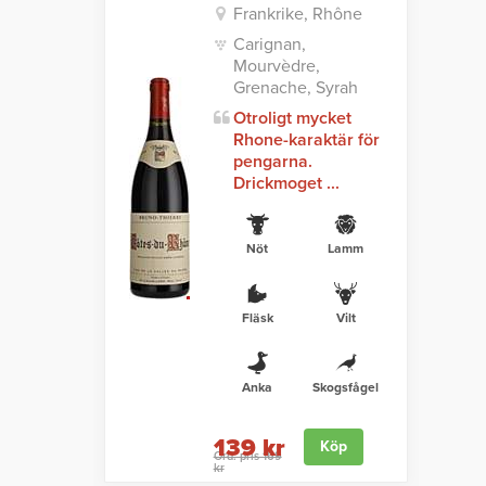
Frankrike, Rhône
Carignan,
Mourvèdre,
Grenache, Syrah
Otroligt mycket
Rhone-karaktär för
pengarna.
Drickmoget ...
Nöt
Lamm
Fläsk
Vilt
Anka
Skogsfågel
139 kr
Köp
Ord. pris 169
kr