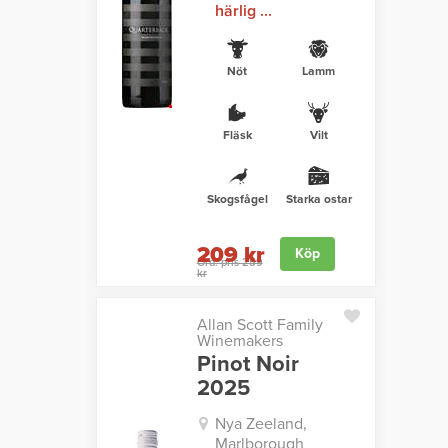
härlig ...
Nöt
Lamm
Fläsk
Vilt
Skogsfågel
Starka ostar
209 kr
Köp
Ord. pris 259
kr
Allan Scott Family
Winemakers
Pinot Noir
2025
Nya Zeeland,
Marlborough