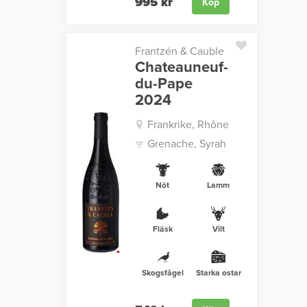
995 kr
Köp
Frantzén & Cauble
Chateauneuf-
du-Pape
2024
Frankrike, Rhône
Grenache, Syrah
Nöt
Lamm
Fläsk
Vilt
Skogsfågel
Starka ostar