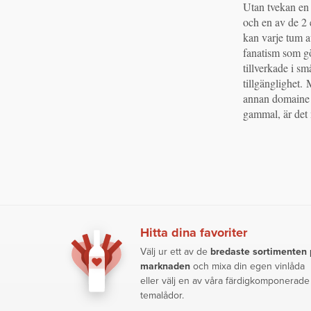
Utan tvekan en
så lite som 18 
och en av de 2 
talar om terroi
kan varje tum a
kan elektri
fanatism som gö
kompromisslös r
tillverkade i s
så lite ingripande
tillgänglighet.
det inte komma
annan domaine 
gammal, är det
Hitta dina favoriter
Välj ur ett av de
bredaste sortimenten
marknaden
och mixa din egen vinlåda
eller välj en av våra färdigkomponerade
temalådor.