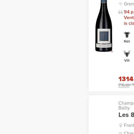
Gren
94 p
Vent
is cl
Nöt
Vilt
1314
Ord. pris 
Låda
Champa
Bailly
Les 
Fran
Char