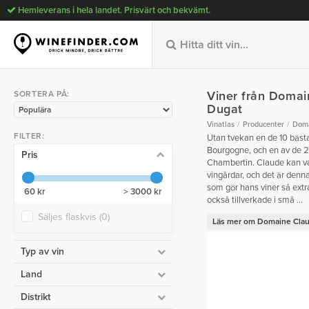
Hemleverans i hela landet. Prisvärt och bekvämt.
Viner från Domai
SORTERA PÅ:
Dugat
Vinatlas
Producenter
Doma
FILTER:
Utan tvekan en de 10 bäst
Bourgogne, och en av de 2 
Pris
Chambertin. Claude kan v
vingårdar, och det är denn
som gör hans viner så extr
60 kr
> 3000 kr
också tillverkade i små ...
Säljes flaskvis
(0)
Läs mer om Domaine Cla
Typ av vin
Land
Distrikt