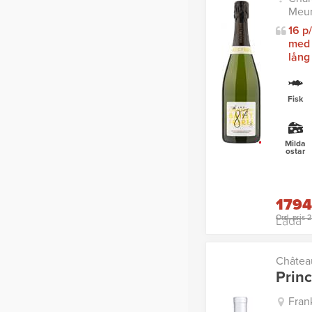
Meun
16 p
med 
lång
Fisk
Milda
ostar
1794
Ord. pris 
Låda
Châtea
Prin
Fran