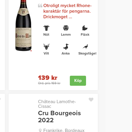
Otroligt mycket Rhone-
karaktär för pengarna.
Drickmoget ...
Nöt
Lamm
Fläsk
Vilt
Anka
Skogsfågel
139 kr
Köp
Ord. pris 169 kr
Château Lamothe-
Cissac
Cru Bourgeois
2022
Frankrike, Bordeaux