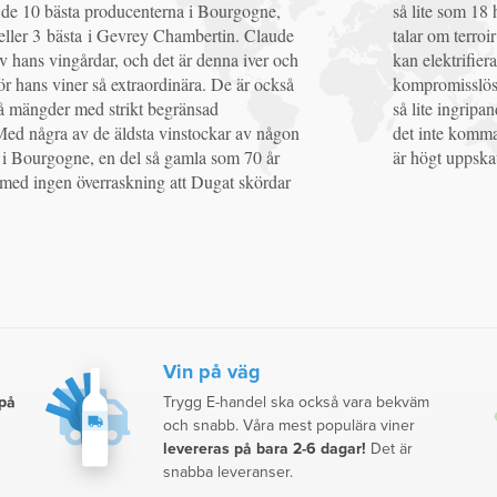
 de 10 bästa producenterna i Bourgogne,
hektoliter per hektar. Dugats Pinot-druvor
eller 3 bästa i Gevrey Chambertin. Claude
r och leverera fokuserade fruktsmaker som
v hans vingårdar, och det är denna iver och
fiera, även chockar munnhålan med
r hans viner så extraordinära. De är också
enhet. Ingen filtrering, ingen klarning och
må mängder med strikt begränsad
 under framställningen som möjligt, bör
 Med några av de äldsta vinstockar av någon
 som någon överraskning att Dugats Pinoter
i Bourgogne, en del så gamla som 70 år
är högt uppskat
 med ingen överraskning att Dugat skördar
Vin på väg
 på
Trygg E-handel ska också vara bekväm
och snabb. Våra mest populära viner
levereras på bara 2-6 dagar!
Det är
snabba leveranser.