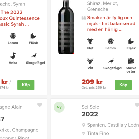
Shiraz, Merlot,
ache, Syrah
Grenache
 The 2022
Smaken är fyllig och
oux Quintessence
mjuk - fint balanserad
assic Syrah ...
med en härlig ...
Lamm
Fläsk
Nöt
Lamm
Fläsk
Anka
Skogsfågel
Vilt
Skogsfågel
Starka
ostar
 kr
209 kr
/
Köp
Köp
1674 kr
Ord. pris 259 kr
gne Alain
Sei Solo
Ny
2022
87
Spanien, Castilla y León
krike, Champagne
Tinta Fino
donnay, Pinot