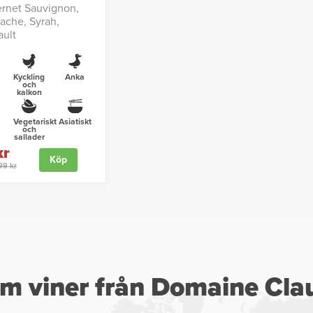
rnet Sauvignon,
ache, Syrah,
ault
Kyckling
Anka
och
kalkon
Vegetariskt
Asiatiskt
och
sallader
kr
Köp
199 kr
m viner från Domaine Cla