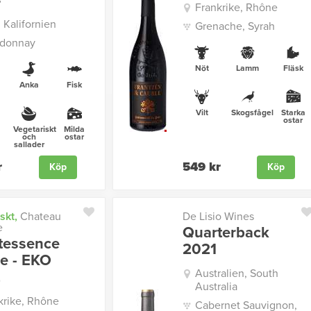
4
Frankrike, Rhône
 Kalifornien
Grenache, Syrah
donnay
Nöt
Lamm
Fläsk
Anka
Fisk
Vilt
Skogsfågel
Starka
ostar
Vegetariskt
Milda
och
ostar
sallader
r
549 kr
Köp
Köp
skt,
Chateau
De Lisio Wines
e
Quarterback
tessence
2021
e - EKO
Australien, South
2
Australia
krike, Rhône
Cabernet Sauvignon,