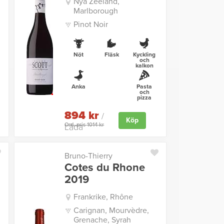
Nya Zeeland,
Marlborough
Pinot Noir
Nöt
Fläsk
Kyckling
och
kalkon
Anka
Pasta
och
pizza
894 kr
/
Köp
Ord. pris 1014 kr
Låda
Bruno-Thierry
Cotes du Rhone
2019
Frankrike, Rhône
Carignan, Mourvèdre,
Grenache, Syrah