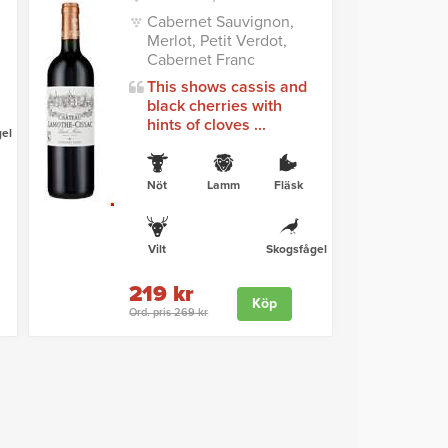
Cabernet Sauvignon,
Merlot, Petit Verdot,
Cabernet Franc
This shows cassis and
black cherries with
hints of cloves ...
el
Nöt
Lamm
Fläsk
Vilt
Skogsfågel
219 kr
Köp
Ord. pris 269 kr