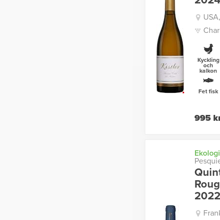
202
USA,
Char
Kyckling
och
kalkon
Fet fisk
995 k
Ekologi
Pesqui
Quin
Roug
202
Fran