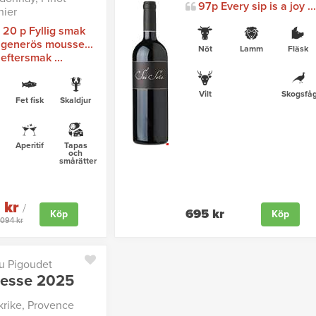
97p Every sip is a joy ...
ier
/ 20 p Fyllig smak
generös mousse...
Nöt
Lamm
Fläsk
 eftersmak ...
Vilt
Skogsfåg
Fet fisk
Skaldjur
Aperitif
Tapas
och
smårätter
 kr
/
695 kr
Köp
Köp
2094 kr
u Pigoudet
cesse 2025
krike, Provence