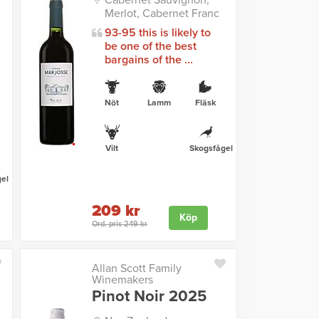
Cabernet Sauvignon,
Merlot, Cabernet Franc
93-95 this is likely to
be one of the best
bargains of the ...
Nöt
Lamm
Fläsk
Vilt
Skogsfågel
el
209 kr
Köp
Ord. pris 249 kr
Allan Scott Family
Winemakers
Pinot Noir 2025