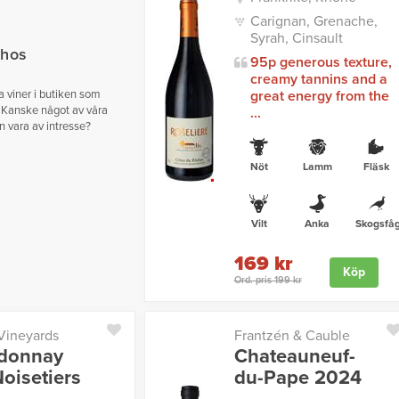
Carignan, Grenache,
Syrah, Cinsault
 hos
95p generous texture,
creamy tannins and a
ga viner i butiken som
great energy from the
 Kanske något av våra
...
n vara av intresse?
Nöt
Lamm
Fläsk
Vilt
Anka
Skogsfåg
169 kr
Köp
Ord. pris 199 kr
 Vineyards
Frantzén & Cauble
donnay
Chateauneuf-
oisetiers
du-Pape 2024