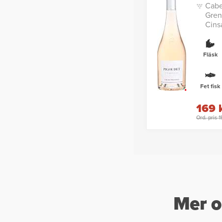
Cabe
Gren
Cins
Fläsk
Fet fisk
169 
Ord. pris 
Mer o