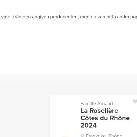
ga viner från den angivna producenten, men du kan hitta andra pop
Famille Arnaud
La Roselière
Côtes du Rhône
2024
Frankrike, Rhône