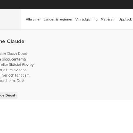
Alla viner
Länder & regioner
Vinrådgivning
Mat & vin
Upptäck
ne Claude
ine Claude Dugat
a producenterna i
eller 3bästai Gevrey
arje tum av hans
a iver och fanatism
aordinära. De är
ude Dugat