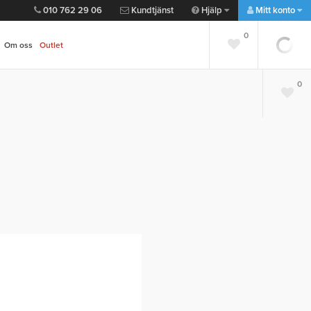
010 762 29 06
Kundtjänst
Hjälp
Mitt konto
0
Om oss
Outlet
0