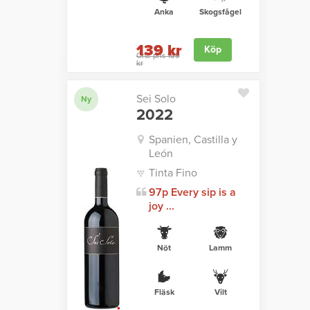
Anka
Skogsfågel
139 kr
Köp
Ord. pris 169
kr
Sei Solo
Ny
2022
Spanien, Castilla y
León
Tinta Fino
97p Every sip is a
joy ...
Nöt
Lamm
Fläsk
Vilt