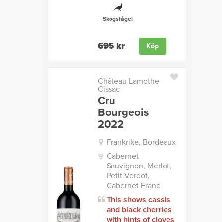
Skogsfågel
695 kr
Köp
Château Lamothe-
Cissac
Cru
Bourgeois
2022
Frankrike, Bordeaux
Cabernet
Sauvignon, Merlot,
Petit Verdot,
Cabernet Franc
This shows cassis
and black cherries
with hints of cloves