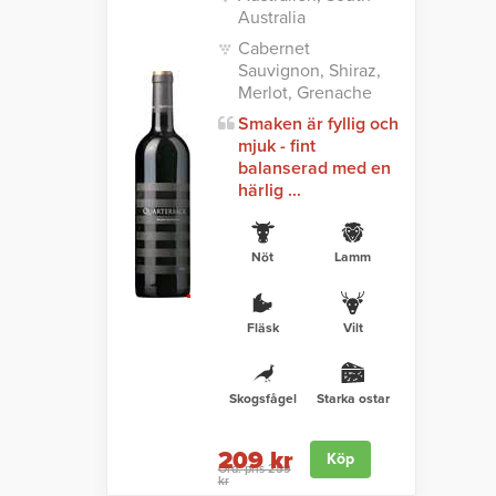
Australia
Cabernet
Sauvignon, Shiraz,
Merlot, Grenache
Smaken är fyllig och
mjuk - fint
balanserad med en
härlig ...
Nöt
Lamm
Fläsk
Vilt
Skogsfågel
Starka ostar
209 kr
Köp
Ord. pris 259
kr