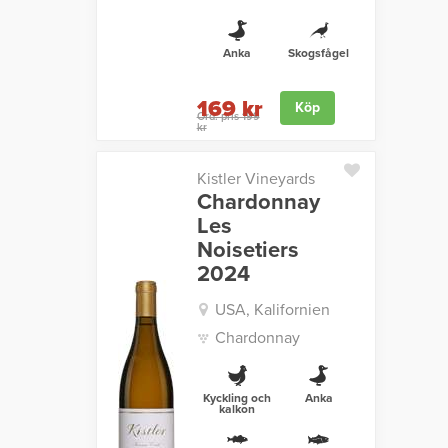
Anka
Skogsfågel
169 kr
Köp
Ord. pris 199
kr
Kistler Vineyards
Chardonnay
Les
Noisetiers
2024
USA, Kalifornien
Chardonnay
Kyckling och
Anka
kalkon