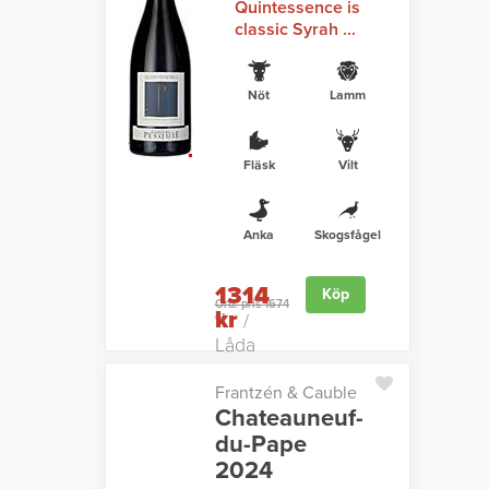
Quintessence is
classic Syrah ...
Nöt
Lamm
Fläsk
Vilt
Anka
Skogsfågel
1314
Köp
Ord. pris 1674
kr
kr
/
Låda
Frantzén & Cauble
Chateauneuf-
du-Pape
2024