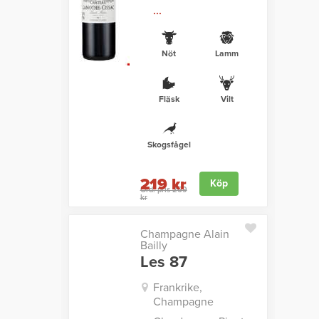
...
Nöt
Lamm
Fläsk
Vilt
Skogsfågel
219 kr
Köp
Ord. pris 269
kr
Champagne Alain
Bailly
Les 87
Frankrike,
Champagne