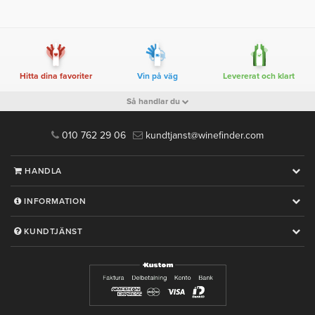
Hitta dina favoriter
Vin på väg
Levererat och klart
Så handlar du
010 762 29 06
kundtjanst@winefinder.com
HANDLA
INFORMATION
KUNDTJÄNST