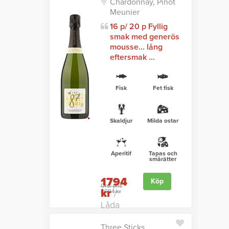
Chardonnay, Pinot
Meunier
16 p/ 20 p Fyllig
smak med generös
mousse... lång
eftersmak ...
Fisk
Fet fisk
Skaldjur
Milda ostar
Aperitif
Tapas och
smårätter
1794
Köp
Ord. pris
kr
2094 kr
/
Låda
Three Sticks