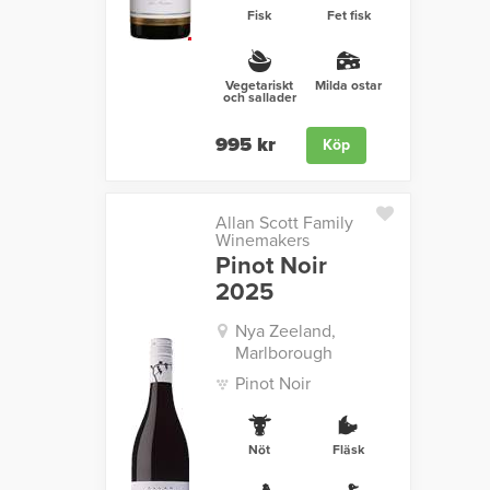
Fisk
Fet fisk
Vegetariskt
Milda ostar
och sallader
995 kr
Köp
Allan Scott Family
Winemakers
Pinot Noir
2025
Nya Zeeland,
Marlborough
Pinot Noir
Nöt
Fläsk