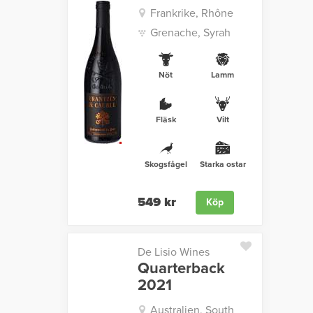
Frankrike, Rhône
Grenache, Syrah
Nöt
Lamm
Fläsk
Vilt
Skogsfågel
Starka ostar
549 kr
Köp
De Lisio Wines
Quarterback
2021
Australien, South