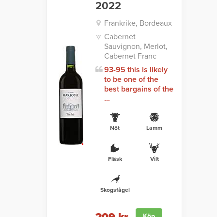
2022
Frankrike, Bordeaux
Cabernet
Sauvignon, Merlot,
Cabernet Franc
93-95 this is likely
to be one of the
best bargains of the
...
Nöt
Lamm
Fläsk
Vilt
Skogsfågel
Köp