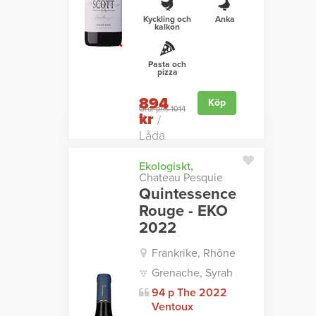
Kyckling och
Anka
kalkon
Pasta och
pizza
894
Köp
Ord. pris 1014
kr
kr
/
Låda
Ekologiskt,
Chateau Pesquie
Quintessence
Rouge - EKO
2022
Frankrike, Rhône
Grenache, Syrah
94 p The 2022
Ventoux