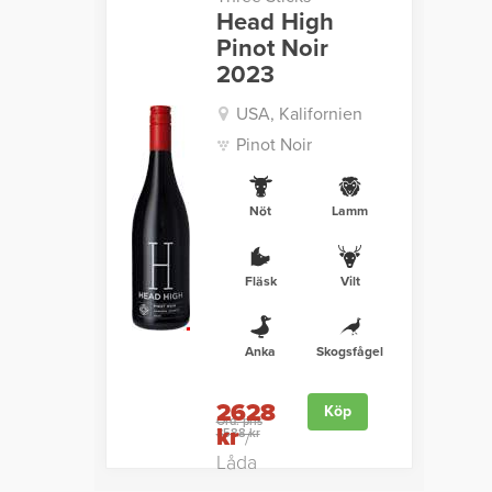
Head High
Pinot Noir
2023
USA, Kalifornien
Pinot Noir
Nöt
Lamm
Fläsk
Vilt
Anka
Skogsfågel
2628
Köp
Ord. pris
kr
3588 kr
/
Låda