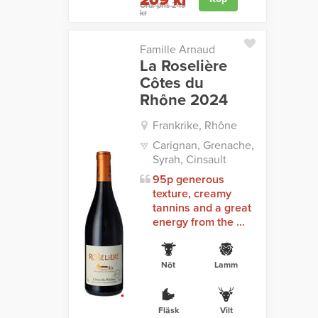
209 kr
Ord. pris 249
kr
Famille Arnaud
La Roselière
Côtes du
Rhône 2024
Frankrike, Rhône
Carignan, Grenache,
Syrah, Cinsault
95p generous
texture, creamy
tannins and a great
energy from the ...
Nöt
Lamm
Fläsk
Vilt