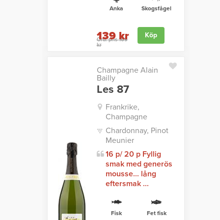
Anka
Skogsfågel
139 kr
Köp
Ord. pris 169
kr
Champagne Alain
Bailly
Les 87
Frankrike,
Champagne
Chardonnay, Pinot
Meunier
16 p/ 20 p Fyllig
smak med generös
mousse... lång
eftersmak ...
Fisk
Fet fisk