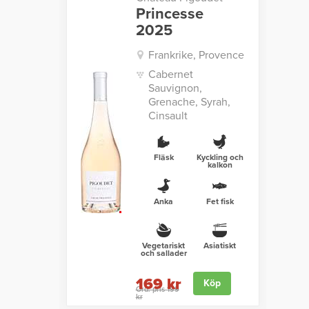
Princesse
2025
Frankrike, Provence
Cabernet
Sauvignon,
Grenache, Syrah,
Cinsault
Fläsk
Kyckling och
kalkon
Anka
Fet fisk
Vegetariskt
Asiatiskt
och sallader
169 kr
Köp
Ord. pris 199
kr