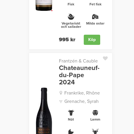
Fisk
Fet fisk
Vegetariskt
Milda ostar
och sallader
995 kr
Köp
Frantzén & Cauble
Chateauneuf-
du-Pape
2024
Frankrike, Rhône
Grenache, Syrah
Nöt
Lamm