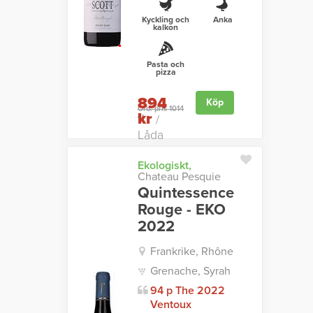
Kyckling och
Anka
kalkon
Pasta och
pizza
894
Köp
Ord. pris 1014
kr
kr
/
Låda
Ekologiskt,
Chateau Pesquie
Quintessence
Rouge - EKO
2022
Frankrike, Rhône
Grenache, Syrah
94 p The 2022
Ventoux