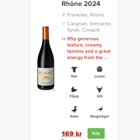
Rhône 2024
Frankrike, Rhône
Carignan, Grenache,
Syrah, Cinsault
95p generous
texture, creamy
tannins and a great
energy from the ...
Nöt
Lamm
Fläsk
Vilt
Anka
Skogsfågel
169 kr
Köp
Ord. pris 199
kr