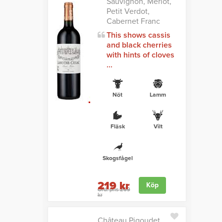
Sauvignon, Merlot,
Petit Verdot,
Cabernet Franc
This shows cassis
and black cherries
with hints of cloves
...
Nöt
Lamm
Fläsk
Vilt
Skogsfågel
219 kr
Köp
Ord. pris 269
kr
Château Pigoudet