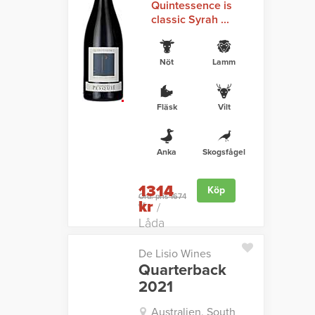
Quintessence is
classic Syrah ...
Nöt
Lamm
Fläsk
Vilt
Anka
Skogsfågel
1314
Köp
Ord. pris 1674
kr
kr
/
Låda
De Lisio Wines
Quarterback
2021
Australien, South