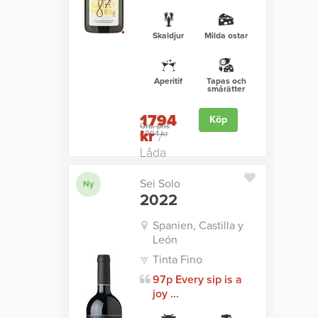
Skaldjur
Milda ostar
Aperitif
Tapas och
smårätter
1794
Köp
Ord. pris
kr
2094 kr
/
Låda
Sei Solo
Ny
2022
Spanien, Castilla y
León
Tinta Fino
97p Every sip is a
joy ...