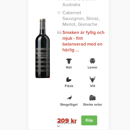
Australia
Cabernet
Sauvignon, Shiraz,
Merlot, Grenache
Smaken är fyllig och
mjuk - fint
balanserad med en
härlig ...
Nöt
Lamm
Fläsk
Vilt
Skogsfågel
Starka ostar
209 kr
Köp
Ord. pris 259
kr