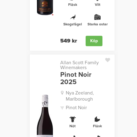
Fläsk
Vilt
Skogsfågel
Starka ostar
549 kr
Köp
Allan Scott Family
Winemakers
Pinot Noir
2025
Nya Zeeland,
Marlborough
Pinot Noir
Nöt
Fläsk