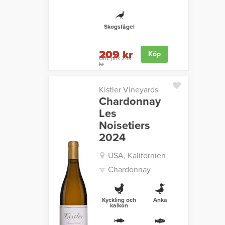
Skogsfågel
209 kr
Köp
Ord. pris 249
kr
Kistler Vineyards
Chardonnay
Les
Noisetiers
2024
USA, Kalifornien
Chardonnay
Kyckling och
Anka
kalkon