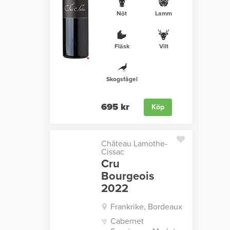
Nöt
Lamm
Fläsk
Vilt
Skogsfågel
695 kr
Köp
Château Lamothe-
Cissac
Cru
Bourgeois
2022
Frankrike, Bordeaux
Cabernet