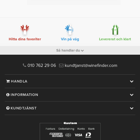
Hitta dina favoriter
Vin på väg
Levererat och klart
Så handlar du
010 762 29 06
kundtjanst@winefinder.com
HANDLA
INFORMATION
KUNDTJÄNST