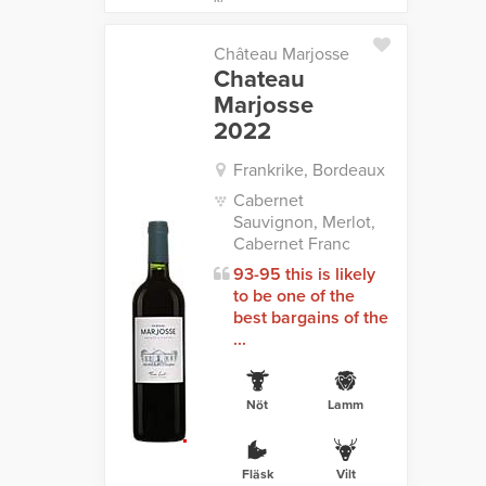
Château Marjosse
Chateau
Marjosse
2022
Frankrike, Bordeaux
Cabernet
Sauvignon, Merlot,
Cabernet Franc
93-95 this is likely
to be one of the
best bargains of the
...
Nöt
Lamm
Fläsk
Vilt