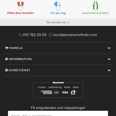
Hitta dina favoriter
Vin på väg
Levererat och klart
Så handlar du
010 762 29 06
kundtjanst@winefinder.com
HANDLA
INFORMATION
KUNDTJÄNST
Få erbjudanden och inbjudningar!