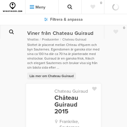
0
Meny
Filtrera & anpassa
0
Viner från Chateau Guiraud
Vinatlas
Producenter
Chateau Guiraud
Slottet är placerat mellan Chteau dYquem och
byn Sauternes. Egendomen är ganska stor med
sina ca 130 ha där ca 70 ha är planterade med
vinstockar. Guiraud är en ganska frisk, fräsch
och elegant Sauternes och brukar visa sig från
sin bästa sida efter ...
Läs mer om Chateau Guiraud
Chateau Guiraud
Château
Guiraud
2015
Frankrike,