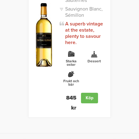
Sauternes
Sauvignon Blanc,
Sémillon
A superb vintage
at the estate,
plenty to savour
here.
Starka
Dessert
ostar
Frukt och
bär
845
Köp
kr