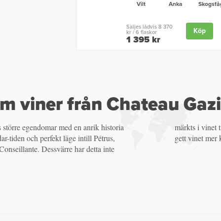
Vilt
Anka
Skogsfå
Säljes lådvis 8 370
Köp
kr / 6 flaskor
1 395 kr
m viner från Chateau Gaz
 större egendomar med en anrik historia
idigare. En nysatsning som gjorts har dock
r-tiden och perfekt läge intill Pétrus,
gett vinet mer 
Conseillante. Dessvärre har detta inte