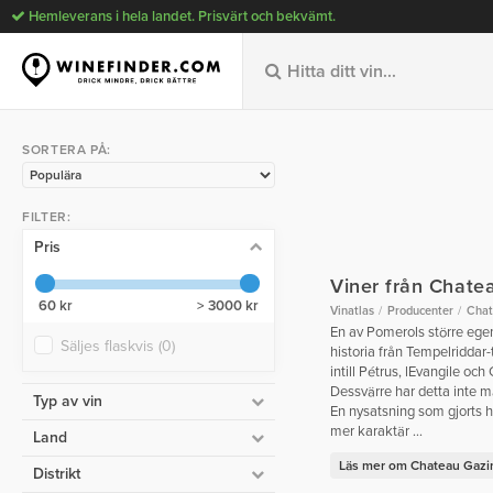
Hemleverans i hela landet. Prisvärt och bekvämt.
SORTERA PÅ:
FILTER:
Pris
Viner från Chate
60 kr
> 3000 kr
Vinatlas
Producenter
Chat
En av Pomerols större eg
Säljes flaskvis
(0)
historia från Tempelriddar-
intill Pétrus, lEvangile och
Dessvärre har detta inte mär
Typ av vin
En nysatsning som gjorts h
mer karaktär ...
Land
Läs mer om Chateau Gazi
Distrikt