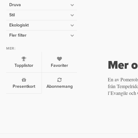
Druva
Stil
Ekologiskt
Fler filter
MER:
Mer o
Topplistor
Favoriter
En av Pomerols
märkts i vinet t
från Tempelridda
Presentkort
Abonnemang
l’Evangile och 