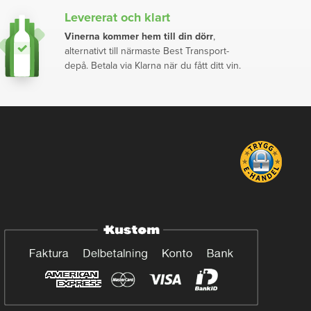
Levererat och klart
Vinerna kommer hem till din dörr
,
alternativt till närmaste Best Transport-
depå. Betala via Klarna när du fått ditt vin.