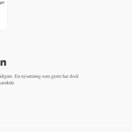
gel
in
karaktär.