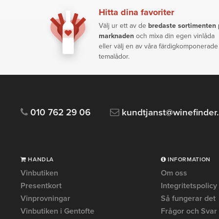
Hitta dina favoriter
Välj ur ett av de
bredaste sortimenten
marknaden
och mixa din egen vinlåda
eller välj en av våra färdigkomponerade
temalådor.
010 762 29 06
kundtjanst@winefinder
HANDLA
INFORMATION
Vinbutiken
Om oss
Presentkort
Integritetspolicy
Vinprovningar
Så fungerar det
Vinbutiken i Gentofte
Frågor och Svar