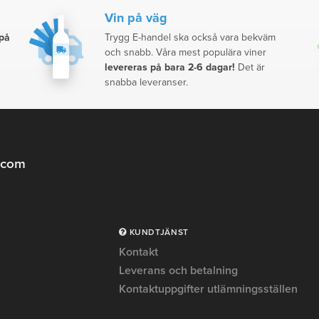
Vin på väg
 på
Trygg E-handel ska också vara bekväm
och snabb. Våra mest populära viner
levereras på bara 2-6 dagar!
Det är
snabba leveranser.
.com
KUNDTJÄNST
Kontakt
Leverans och betalning
Kontaktuppgifter utlämningsställen