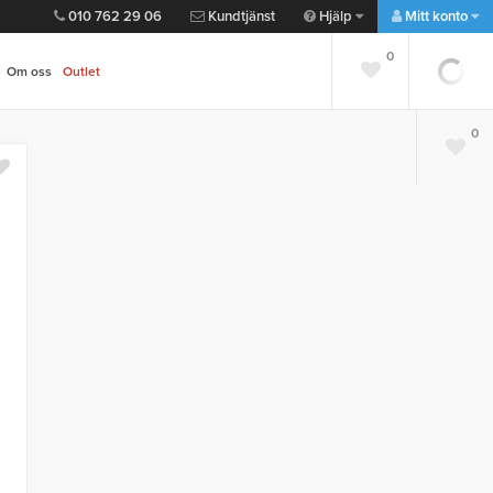
010 762 29 06
Kundtjänst
Hjälp
Mitt konto
0
Om oss
Outlet
0