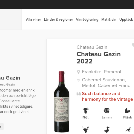
Alla viner
Länder & regioner
Vinrådgivning
Mat & vin
Upptäck
Chateau Gazin
Chateau Gazin
2022
Frankrike, Pomerol
au Gazin
Cabernet Sauvignon,
Merlot, Cabernet Franc
eau Gazin
endomar med en anrik
Such balance and
tiden och perfekt läge
harmony for the vintage
 Conseillante.
kts i vinet tidigare.
ar dock gett vinet
Nöt
Lamm
Fläsk
n