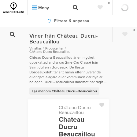
0
Meny
Filtrera & anpassa
0
Viner från Château Ducru-
Beaucaillou
Vinatlas
Producenter
Château Ducru-Beaucaillou
Chteau Ducru-Beaucaillou är en mycket
uppskattad andra-cru 2me Cru Classé från
Saint-Julien i Bordeaux. De flesta
Bordeauxslott tar sitt namn efter nuvarande
eller gamla ägare eller kommunen där byn är
beläget. Ducru-Beaucaillou däremot har tagit ...
Läs mer om Château Ducru-Beaucaillou
Château Ducru-
Beaucaillou
Chateau
Ducru
Beaucaillou