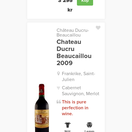
3 295
Köp
kr
Château Ducru-
Beaucaillou
Chateau
Ducru
Beaucaillou
2009
Frankrike, Saint-
Julien
Cabernet
Sauvignon, Merlot
This is pure
perfection in
wine.
Nöt
Lamm