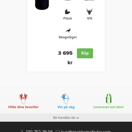
Fläsk
Vilt
Skogsfågel
3 695
Köp
kr
Hitta dina favoriter
Vin på väg
Levererat och klart
Så handlar du
010 762 29 06
kundtjanst@winefinder.com