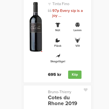
Tinta Fino
97p Every sip is a
joy ...
Nöt
Lamm
Fläsk
Vilt
Skogsfågel
695 kr
Köp
Bruno-Thierry
Cotes du
Rhone 2019