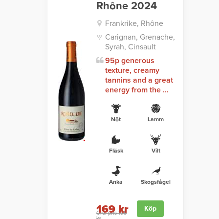
Rhône 2024
Frankrike, Rhône
Carignan, Grenache,
Syrah, Cinsault
95p generous
texture, creamy
tannins and a great
energy from the ...
Nöt
Lamm
Fläsk
Vilt
Anka
Skogsfågel
169 kr
Köp
Ord. pris 199
kr