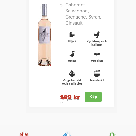
Cabernet
Sauvignon,
Grenache, Syrah,
Cinsault
Fläsk
Kyckling och
kalkon
Anka
Fet fisk
Vegetariskt
Asiatiskt
och sallader
149 kr
Köp
Ord. pris 169
kr