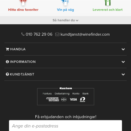
Hitta dina favoriter
Vin på väg
Levererat och klart
Så handlar du
010 762 29 06
kundtjanst@winefinder.com
HANDLA
INFORMATION
KUNDTJÄNST
Få erbjudanden och inbjudningar!