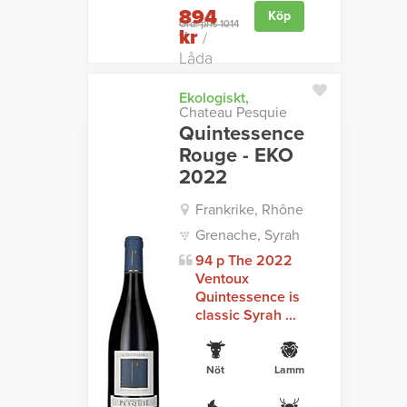
894
Köp
Ord. pris 1014
kr
kr
/
Låda
Ekologiskt,
Chateau Pesquie
Quintessence
Rouge - EKO
2022
Frankrike, Rhône
Grenache, Syrah
94 p The 2022
Ventoux
Quintessence is
classic Syrah ...
Nöt
Lamm