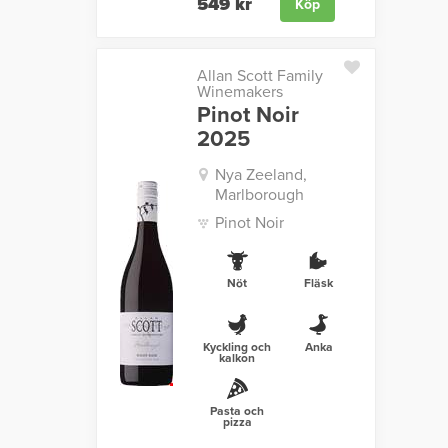
549 kr
Köp
Allan Scott Family
Winemakers
Pinot Noir
2025
Nya Zeeland,
Marlborough
Pinot Noir
Nöt
Fläsk
Kyckling och
Anka
kalkon
Pasta och
pizza