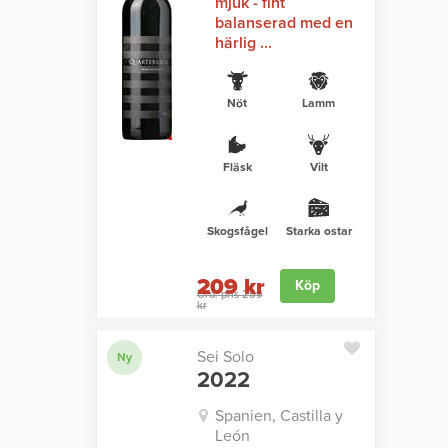
mjuk - fint
balanserad med en
härlig ...
Nöt
Lamm
Fläsk
Vilt
Skogsfågel
Starka ostar
209 kr
Köp
Ord. pris 259
kr
Sei Solo
Ny
2022
Spanien, Castilla y
León