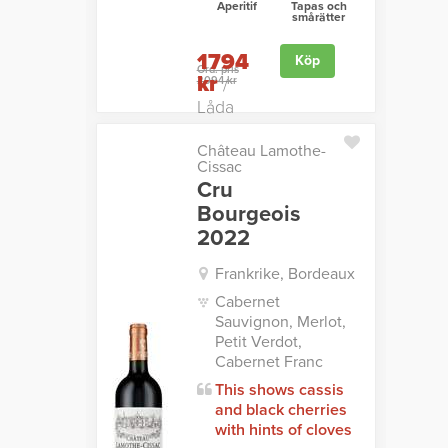
Aperitif
Tapas och
smårätter
1794
Köp
Ord. pris
kr
2094 kr
/
Låda
Château Lamothe-
Cissac
Cru
Bourgeois
2022
Frankrike, Bordeaux
Cabernet
Sauvignon, Merlot,
Petit Verdot,
Cabernet Franc
This shows cassis
and black cherries
with hints of cloves