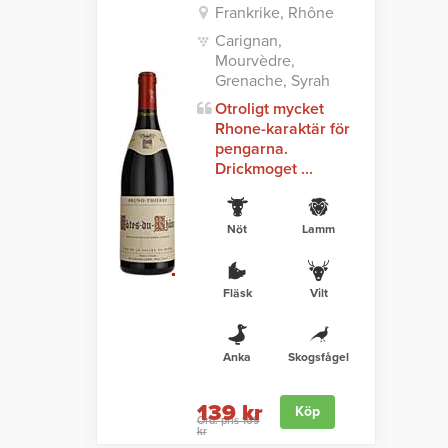
Frankrike, Rhône
Carignan,
Mourvèdre,
Grenache, Syrah
Otroligt mycket
Rhone-karaktär för
pengarna.
Drickmoget ...
Nöt
Lamm
Fläsk
Vilt
Anka
Skogsfågel
139 kr
Köp
Ord. pris 169
kr