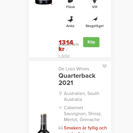
Fläsk
Vilt
Anka
Skogsfågel
1314
Köp
Ord. pris 1674
kr
kr
/
Låda
De Lisio Wines
Quarterback
2021
Australien, South
Australia
Cabernet
Sauvignon, Shiraz,
Merlot, Grenache
Smaken är fyllig och