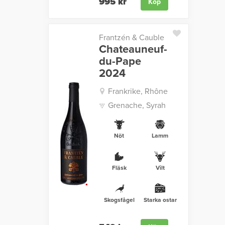
995 kr
Köp
Frantzén & Cauble
Chateauneuf-
du-Pape
2024
Frankrike, Rhône
Grenache, Syrah
Nöt
Lamm
Fläsk
Vilt
Skogsfågel
Starka ostar