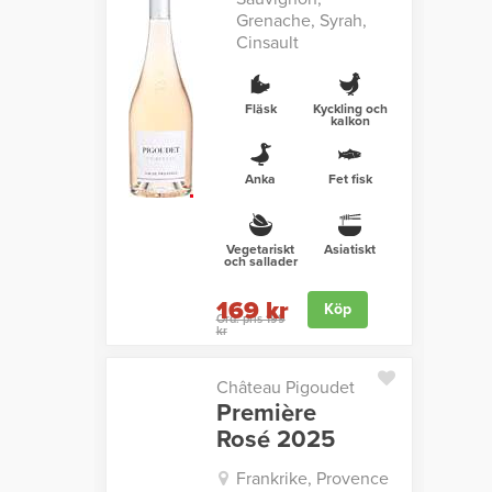
Grenache, Syrah,
Cinsault
Fläsk
Kyckling och
kalkon
Anka
Fet fisk
Vegetariskt
Asiatiskt
och sallader
169 kr
Köp
Ord. pris 199
kr
Château Pigoudet
Première
Rosé 2025
Frankrike, Provence