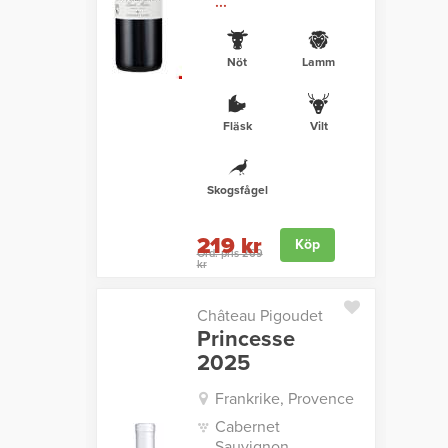
...
Nöt
Lamm
Fläsk
Vilt
Skogsfågel
219 kr
Köp
Ord. pris 269
kr
Château Pigoudet
Princesse
2025
Frankrike, Provence
Cabernet
Sauvignon,