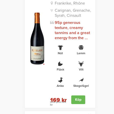
Frankrike, Rhône
Carignan, Grenache,
Syrah, Cinsault
95p generous
texture, creamy
tannins and a great
energy from the ...
Nöt
Lamm
Fläsk
Vilt
Anka
Skogsfågel
169 kr
Köp
Ord. pris 199
kr