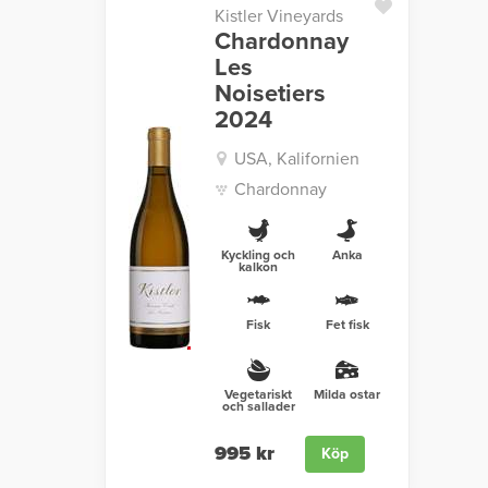
Kistler Vineyards
Chardonnay
Les
Noisetiers
2024
USA, Kalifornien
Chardonnay
Kyckling och
Anka
kalkon
Fisk
Fet fisk
Vegetariskt
Milda ostar
och sallader
995 kr
Köp