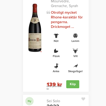
Mourvèdre,
Grenache, Syrah
Otroligt mycket
Rhone-karaktär för
pengarna.
Drickmoget ...
Nöt
Lamm
Fläsk
Vilt
Anka
Skogsfågel
139 kr
Köp
Ord. pris 169
kr
Sei Solo
Ny