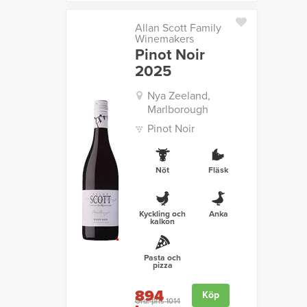
Allan Scott Family
Winemakers
Pinot Noir
2025
Nya Zeeland,
Marlborough
Pinot Noir
Nöt
Fläsk
Kyckling och
Anka
kalkon
Pasta och
pizza
894
Köp
Ord. pris 1014