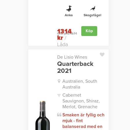
Anka
Skogsfågel
1314
Köp
Ord. pris 1674
kr
kr
/
Låda
De Lisio Wines
Quarterback
2021
Australien, South
Australia
Cabernet
Sauvignon, Shiraz,
Merlot, Grenache
Smaken är fyllig och
mjuk - fint
balanserad med en