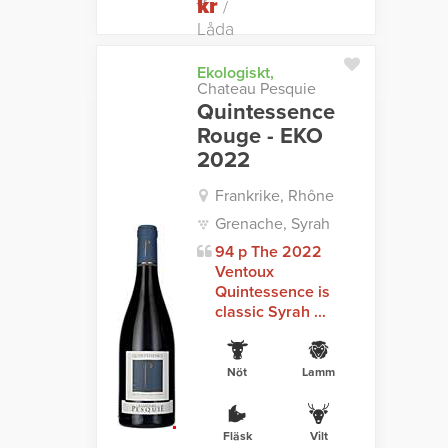
kr
kr
/
Låda
Ekologiskt,
Chateau Pesquie
Quintessence
Rouge - EKO
2022
Frankrike, Rhône
Grenache, Syrah
94 p The 2022
Ventoux
Quintessence is
classic Syrah ...
Nöt
Lamm
Fläsk
Vilt