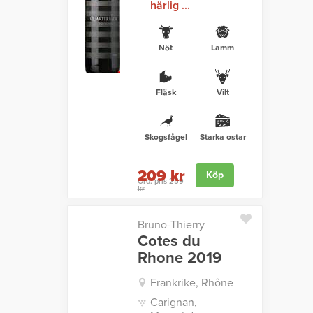
härlig ...
Nöt
Lamm
Fläsk
Vilt
Skogsfågel
Starka ostar
209 kr
Köp
Ord. pris 259
kr
Bruno-Thierry
Cotes du
Rhone 2019
Frankrike, Rhône
Carignan,