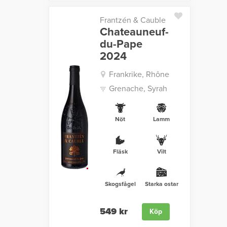
Frantzén & Cauble
Chateauneuf-
du-Pape
2024
Frankrike, Rhône
Grenache, Syrah
Nöt
Lamm
Fläsk
Vilt
Skogsfågel
Starka ostar
549 kr
Köp