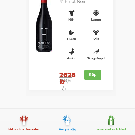
Pinot Noir
Nöt
Lamm
Fläsk
Vilt
Anka
Skogsfågel
2628
Köp
Ord. pris
kr
3588 kr
/
Låda
Hitta dina favoriter
Vin på väg
Levererat och klart