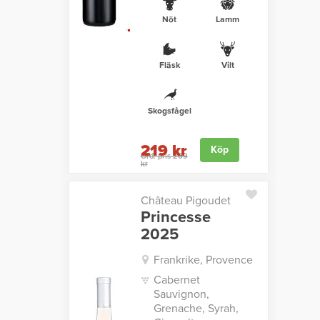
Nöt
Lamm
Fläsk
Vilt
Skogsfågel
219 kr
Köp
Ord. pris 269
kr
Château Pigoudet
Princesse
2025
Frankrike, Provence
Cabernet
Sauvignon,
Grenache, Syrah,