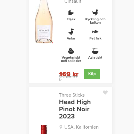
Cinsault
Fläsk
Kyckling och
kalkon
Anka
Fet fisk
Vegetariskt
Asiatiskt
och sallader
169 kr
Köp
Ord. pris 199
kr
Three Sticks
Head High
Pinot Noir
2023
USA, Kalifornien