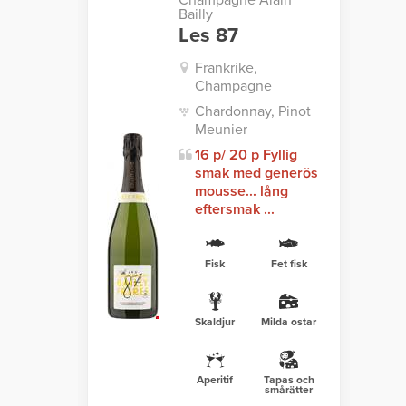
Champagne Alain
Bailly
Les 87
Frankrike,
Champagne
Chardonnay, Pinot
Meunier
16 p/ 20 p Fyllig
smak med generös
mousse... lång
eftersmak ...
Fisk
Fet fisk
Skaldjur
Milda ostar
Aperitif
Tapas och
smårätter