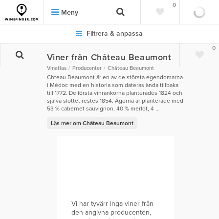
0
Meny
Filtrera & anpassa
0
Viner från Château Beaumont
Vinatlas
Producenter
Château Beaumont
Chteau Beaumont är en av de största egendomarna
i Médoc med en historia som dateras ända tillbaka
till 1772. De första vinrankorna planterades 1824 och
själva slottet restes 1854. Ägorna är planterade med
53 % cabernet sauvignon, 40 % merlot, 4 ...
Läs mer om Château Beaumont
Vi har tyvärr inga viner från
den angivna producenten,