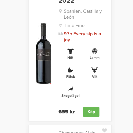
2022
Spanien, Castilla y
León
Tinta Fino
97p Every sip is a
joy ...
Nöt
Lamm
Fläsk
Vilt
Skogsfågel
695 kr
Köp