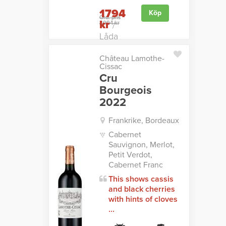
1794
Köp
Ord. pris
kr
2094 kr
/
Låda
Château Lamothe-
Cissac
Cru
Bourgeois
2022
Frankrike, Bordeaux
Cabernet
Sauvignon, Merlot,
Petit Verdot,
Cabernet Franc
This shows cassis
and black cherries
with hints of cloves
...