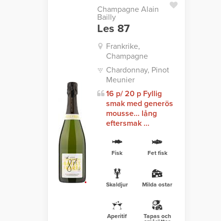
Champagne Alain
Bailly
Les 87
Frankrike,
Champagne
Chardonnay, Pinot
Meunier
16 p/ 20 p Fyllig
smak med generös
mousse... lång
eftersmak ...
Fisk
Fet fisk
Skaldjur
Milda ostar
Aperitif
Tapas och