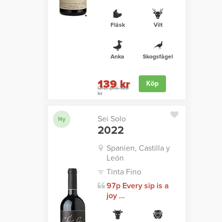
Fläsk
Vilt
Anka
Skogsfågel
139 kr
Köp
Ord. pris 169
kr
Sei Solo
Ny
2022
Spanien, Castilla y
León
Tinta Fino
97p Every sip is a
joy ...