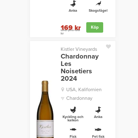
Anka
Skogsfågel
169 kr
Köp
Ord. pris 199
kr
Kistler Vineyards
Chardonnay
Les
Noisetiers
2024
USA, Kalifornien
Chardonnay
Kyckling och
Anka
kalkon
Fisk
Fet fisk