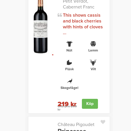
Petit Verdot,
Cabernet Franc
This shows cassis
and black cherries
with hints of cloves
...
Nöt
Lamm
Fläsk
Vilt
Skogsfågel
219 kr
Köp
Ord. pris 269
kr
Château Pigoudet