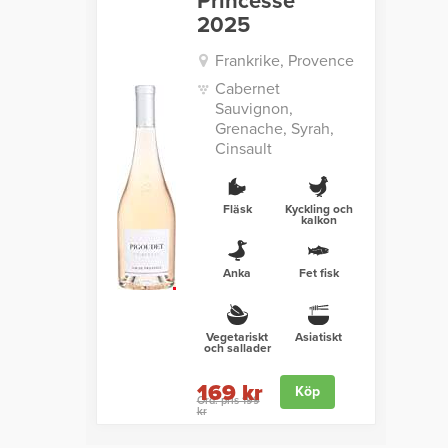
Princesse
2025
Frankrike, Provence
Cabernet
Sauvignon,
Grenache, Syrah,
Cinsault
Fläsk
Kyckling och
kalkon
Anka
Fet fisk
Vegetariskt
Asiatiskt
och sallader
169 kr
Köp
Ord. pris 199
kr