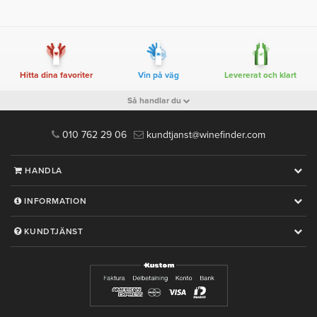
Hitta dina favoriter
Vin på väg
Levererat och klart
Så handlar du
010 762 29 06
kundtjanst@winefinder.com
HANDLA
INFORMATION
KUNDTJÄNST