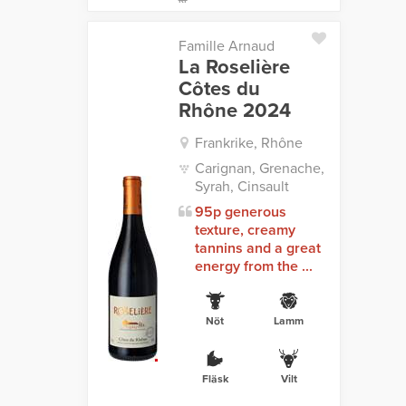
Famille Arnaud
La Roselière
Côtes du
Rhône 2024
Frankrike, Rhône
Carignan, Grenache,
Syrah, Cinsault
95p generous
texture, creamy
tannins and a great
energy from the ...
Nöt
Lamm
Fläsk
Vilt