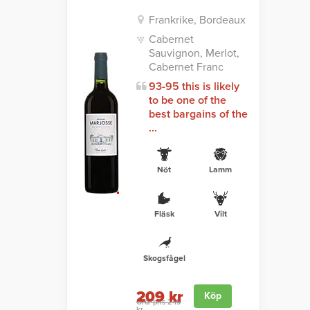
Frankrike, Bordeaux
Cabernet
Sauvignon, Merlot,
Cabernet Franc
93-95 this is likely
to be one of the
best bargains of the
...
Nöt
Lamm
Fläsk
Vilt
Skogsfågel
209 kr
Köp
Ord. pris 249
kr