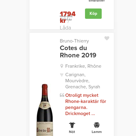
smårätter
1794
Köp
Ord. pris
kr
2094 kr
/
Låda
Bruno-Thierry
Cotes du
Rhone 2019
Frankrike, Rhône
Carignan,
Mourvèdre,
Grenache, Syrah
Otroligt mycket
Rhone-karaktär för
pengarna.
Drickmoget ...
Nöt
Lamm