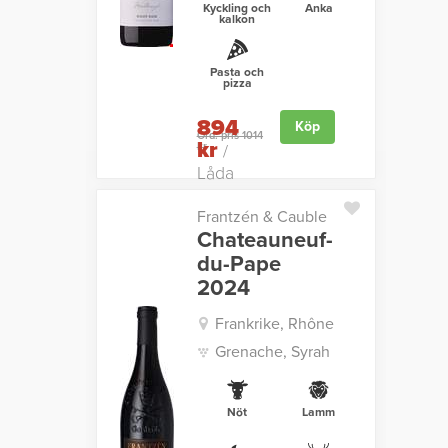
Kyckling och
Anka
kalkon
Pasta och
pizza
894
Köp
Ord. pris 1014
kr
kr
/
Låda
Frantzén & Cauble
Chateauneuf-
du-Pape
2024
Frankrike, Rhône
Grenache, Syrah
Nöt
Lamm