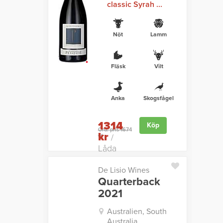
classic Syrah ...
Nöt
Lamm
Fläsk
Vilt
Anka
Skogsfågel
1314
Köp
Ord. pris 1674
kr
kr
/
Låda
De Lisio Wines
Quarterback
2021
Australien, South
Australia