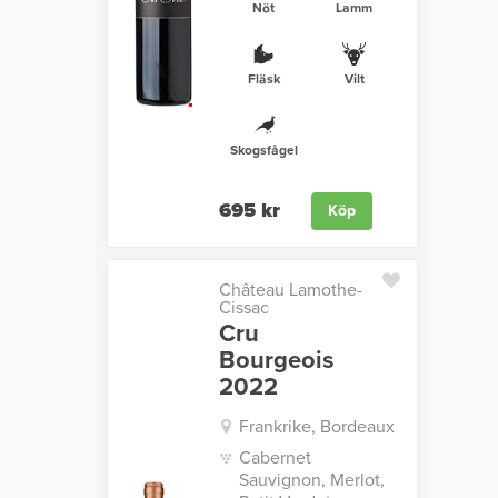
Nöt
Lamm
Fläsk
Vilt
Skogsfågel
695 kr
Köp
Château Lamothe-
Cissac
Cru
Bourgeois
2022
Frankrike, Bordeaux
Cabernet
Sauvignon, Merlot,