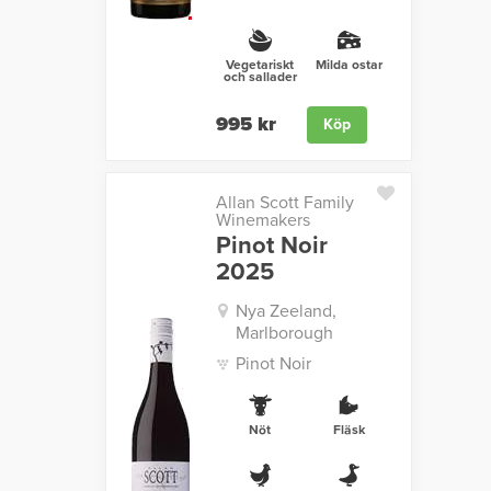
Vegetariskt
Milda ostar
och sallader
995 kr
Köp
Allan Scott Family
Winemakers
Pinot Noir
2025
Nya Zeeland,
Marlborough
Pinot Noir
Nöt
Fläsk